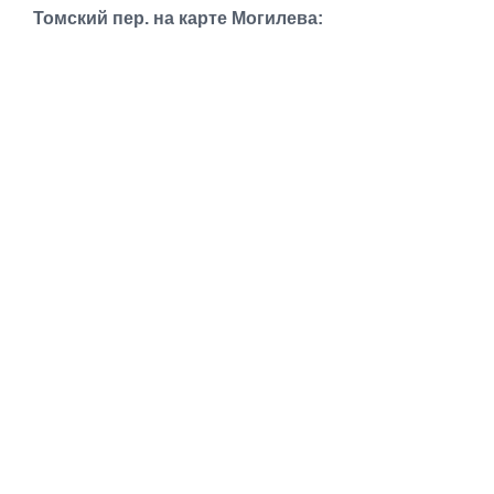
Транспорт
Томский пер. на карте Могилева:
Погода
Курсы валют
Еще