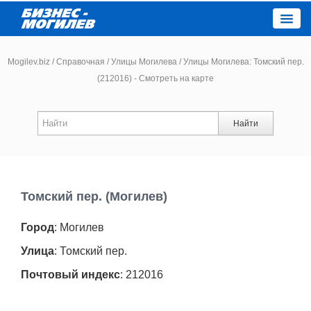
Close
Mogilev.biz
/
Справочная
/
Улицы Могилева
/
Улицы Могилева: Томский пер.
(212016) - Смотреть на карте
Новости компаний
Найти
Новости
Каталог
Томский пер. (Могилев)
Работа
Город
: Могилев
Афиша
Улица
: Томский пер.
Почтовый индекс
: 212016
Объявления