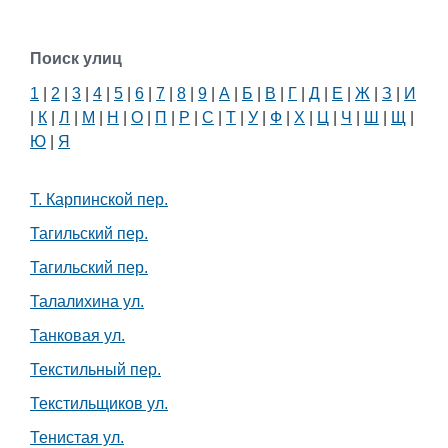
Поиск улиц
1
|
2
|
3
|
4
|
5
|
6
|
7
|
8
|
9
|
А
|
Б
|
В
|
Г
|
Д
|
Е
|
Ж
|
З
|
И
|
К
|
Л
|
М
|
Н
|
О
|
П
|
Р
|
С
|
Т
|
У
|
Ф
|
Х
|
Ц
|
Ч
|
Ш
|
Щ
|
Ю
|
Я
Т. Карпинской пер.
Тагильский пер.
Тагильский пер.
Талалихина ул.
Танковая ул.
Текстильный пер.
Текстильщиков ул.
Тенистая ул.