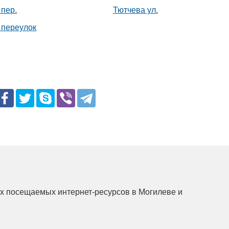
 пер.
Тютчева ул.
Подготовка, переподготовка и
повышение квалификации специалистов
 переулок
для пищевых и перерабатывающих
отраслей АПК, а также предприятий
химической промышленности.
мых посещаемых интернет-ресурсов в Могилеве и