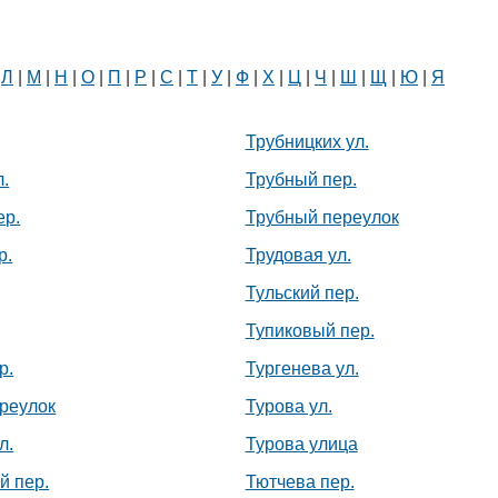
|
Л
|
М
|
Н
|
О
|
П
|
Р
|
С
|
Т
|
У
|
Ф
|
Х
|
Ц
|
Ч
|
Ш
|
Щ
|
Ю
|
Я
Трубницких ул.
Белорусский государственный
л.
Трубный пер.
университет пищевых и
химических технологий
ер.
Трубный переулок
+375 222 63-92-70, +375 222 63-18-45
р.
Трудовая ул.
Тульский пер.
Тупиковый пер.
р.
Тургенева ул.
реулок
Турова ул.
л.
Турова улица
й пер.
Тютчева пер.