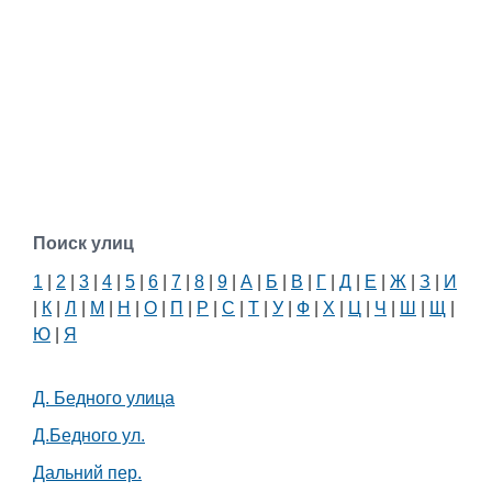
Поиск улиц
1
|
2
|
3
|
4
|
5
|
6
|
7
|
8
|
9
|
А
|
Б
|
В
|
Г
|
Д
|
Е
|
Ж
|
З
|
И
|
К
|
Л
|
М
|
Н
|
О
|
П
|
Р
|
С
|
Т
|
У
|
Ф
|
Х
|
Ц
|
Ч
|
Ш
|
Щ
|
Ю
|
Я
Д. Бедного улица
Д.Бедного ул.
Дальний пер.