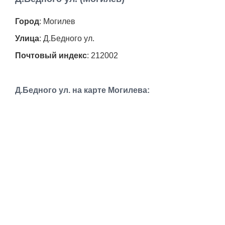
Работа
Город
: Могилев
Афиша
Улица
: Д.Бедного ул.
Почтовый индекс
: 212002
Объявления
Транспорт
Д.Бедного ул. на карте Могилева:
Погода
Курсы валют
Еще