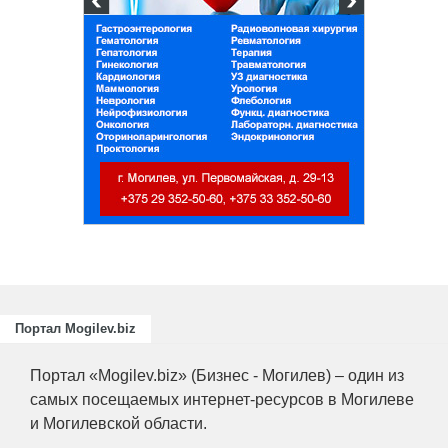
и
ециалистов
ающих
риятий
.
Портал Mogilev.biz
Портал «Mogilev.biz» (Бизнес - Могилев) – один из
самых посещаемых интернет-ресурсов в Могилеве
и Могилевской области.