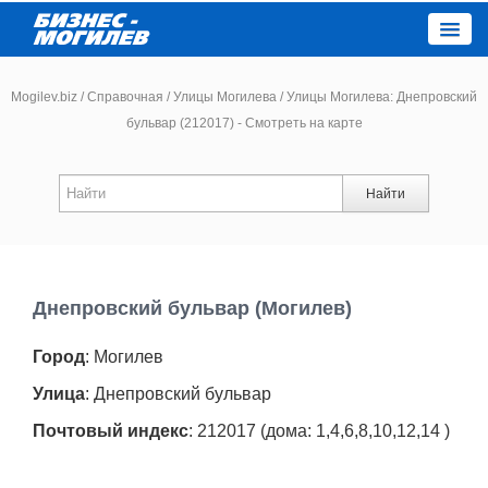
Close
Mogilev.biz
/
Справочная
/
Улицы Могилева
/
Улицы Могилева: Днепровский
бульвар (212017) - Смотреть на карте
Новости компаний
Найти
Новости
Каталог
Днепровский бульвар (Могилев)
Работа
Город
: Могилев
Афиша
Улица
: Днепровский бульвар
Почтовый индекс
: 212017 (дома: 1,4,6,8,10,12,14 )
Объявления