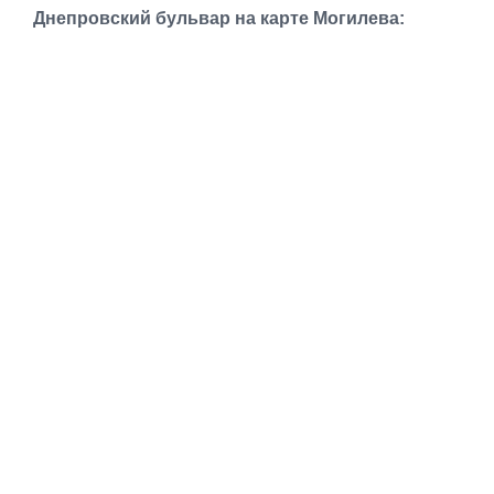
Транспорт
Днепровский бульвар на карте Могилева:
Погода
Курсы валют
Еще