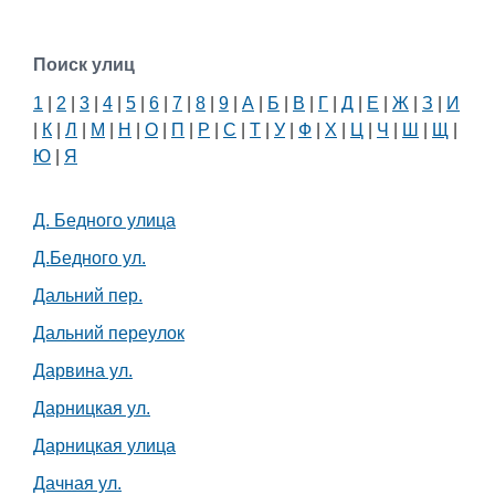
Поиск улиц
1
|
2
|
3
|
4
|
5
|
6
|
7
|
8
|
9
|
А
|
Б
|
В
|
Г
|
Д
|
Е
|
Ж
|
З
|
И
|
К
|
Л
|
М
|
Н
|
О
|
П
|
Р
|
С
|
Т
|
У
|
Ф
|
Х
|
Ц
|
Ч
|
Ш
|
Щ
|
Ю
|
Я
Д. Бедного улица
Д.Бедного ул.
Дальний пер.
Дальний переулок
Дарвина ул.
Дарницкая ул.
Дарницкая улица
Дачная ул.