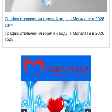
График отключения горячей воды в Могилеве в 2026
году
График отключения горячей воды в Могилеве в 2026
году
твенный
ых и
огий
 63-18-45