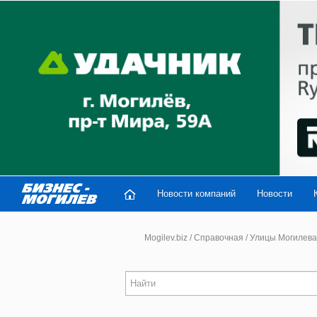
Новости компаний
Новости
Mogilev.biz
/
Справочная
/
Улицы Могилева