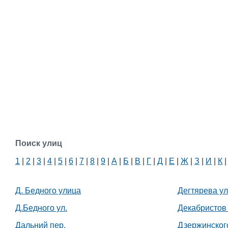
Поиск улиц
1
|
2
|
3
|
4
|
5
|
6
|
7
|
8
|
9
|
А
|
Б
|
В
|
Г
|
Д
|
Е
|
Ж
|
З
|
И
|
К
Д. Бедного улица
Дегтярева ул
Д.Бедного ул.
Декабристов 
Дальний пер.
Дзержинского