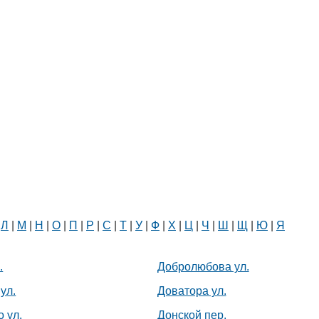
|
Л
|
М
|
Н
|
О
|
П
|
Р
|
С
|
Т
|
У
|
Ф
|
Х
|
Ц
|
Ч
|
Ш
|
Щ
|
Ю
|
Я
.
Добролюбова ул.
ул.
Доватора ул.
 ул.
Донской пер.