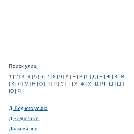
Поиск улиц
1
|
2
|
3
|
4
|
5
|
6
|
7
|
8
|
9
|
А
|
Б
|
В
|
Г
|
Д
|
Е
|
Ж
|
З
|
И
|
К
|
Л
|
М
|
Н
|
О
|
П
|
Р
|
С
|
Т
|
У
|
Ф
|
Х
|
Ц
|
Ч
|
Ш
|
Щ
|
Ю
|
Я
Д. Бедного улица
Д.Бедного ул.
Дальний пер.