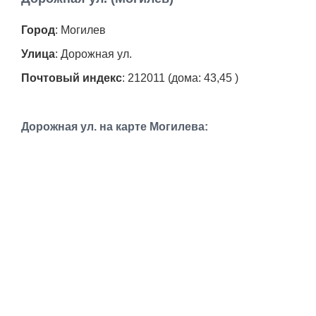
Работа
Город
: Могилев
Афиша
Улица
: Дорожная ул.
Почтовый индекс
: 212011 (дома: 43,45 )
Объявления
Транспорт
Дорожная ул. на карте Могилева:
Погода
Курсы валют
Еще