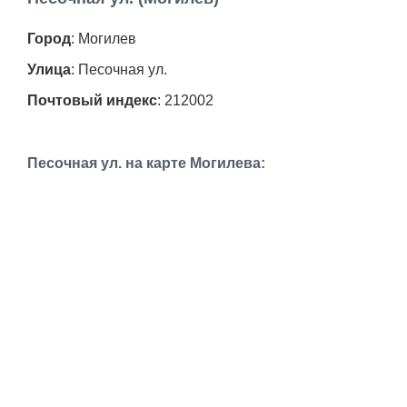
Работа
Город
: Могилев
Афиша
Улица
: Песочная ул.
Почтовый индекс
: 212002
Объявления
Транспорт
Песочная ул. на карте Могилева:
Погода
Курсы валют
Еще