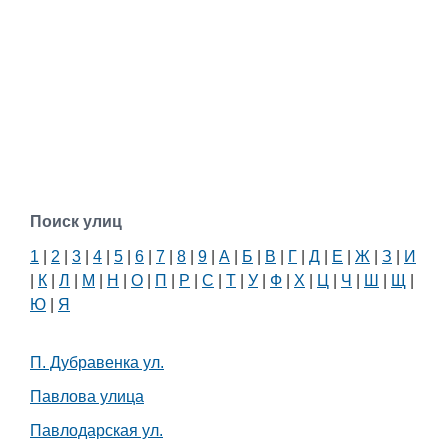
Поиск улиц
1
|
2
|
3
|
4
|
5
|
6
|
7
|
8
|
9
|
А
|
Б
|
В
|
Г
|
Д
|
Е
|
Ж
|
З
|
И
|
К
|
Л
|
М
|
Н
|
О
|
П
|
Р
|
С
|
Т
|
У
|
Ф
|
Х
|
Ц
|
Ч
|
Ш
|
Щ
|
Ю
|
Я
П. Дубравенка ул.
Павлова улица
Павлодарская ул.