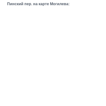
Транспорт
Пинский пер. на карте Могилева:
Погода
Курсы валют
Еще