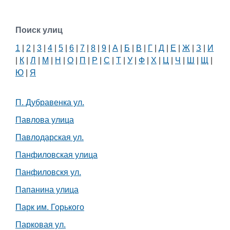
Поиск улиц
1
|
2
|
3
|
4
|
5
|
6
|
7
|
8
|
9
|
А
|
Б
|
В
|
Г
|
Д
|
Е
|
Ж
|
З
|
И
|
К
|
Л
|
М
|
Н
|
О
|
П
|
Р
|
С
|
Т
|
У
|
Ф
|
Х
|
Ц
|
Ч
|
Ш
|
Щ
|
Ю
|
Я
П. Дубравенка ул.
Павлова улица
Павлодарская ул.
Панфиловская улица
Панфиловскя ул.
Папанина улица
Парк им. Горького
Парковая ул.