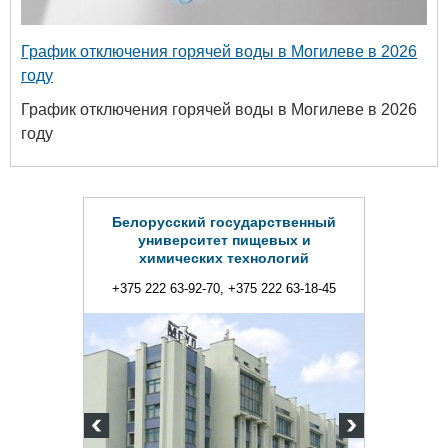
График отключения горячей воды в Могилеве в 2026
году
График отключения горячей воды в Могилеве в 2026
году
дарственный
ищевых и
хнологий
5 222 63-18-45