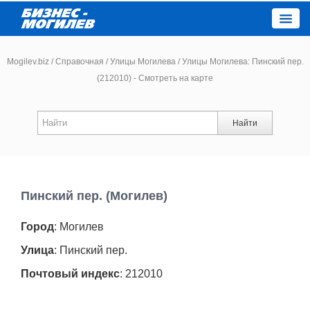
Close
Mogilev.biz
/
Справочная
/
Улицы Могилева
/
Улицы Могилева: Пинский пер.
(212010) - Смотреть на карте
Новости компаний
Найти
Новости
Каталог
Пинский пер. (Могилев)
Работа
Город
: Могилев
Афиша
Улица
: Пинский пер.
Почтовый индекс
: 212010
Объявления