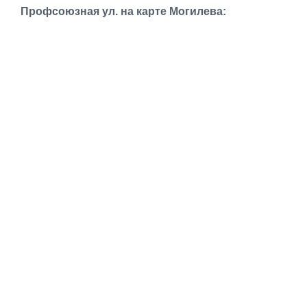
Транспорт
Профсоюзная ул. на карте Могилева:
Погода
Курсы валют
Еще