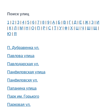
Поиск улиц
1
|
2
|
3
|
4
|
5
|
6
|
7
|
8
|
9
|
А
|
Б
|
В
|
Г
|
Д
|
Е
|
Ж
|
З
|
И
|
К
|
Л
|
М
|
Н
|
О
|
П
|
Р
|
С
|
Т
|
У
|
Ф
|
Х
|
Ц
|
Ч
|
Ш
|
Щ
|
Ю
|
Я
П. Дубравенка ул.
Павлова улица
Павлодарская ул.
Панфиловская улица
Панфиловскя ул.
Папанина улица
Парк им. Горького
Парковая ул.