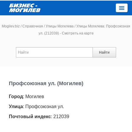
Close
Mogilev.biz
/
Справочная
/
Улицы Могилева
/
Улицы Могилева: Профсоюзная
ул. (212039) - Смотреть на карте
Новости компаний
Найти
Новости
Каталог
Профсоюзная ул. (Могилев)
Работа
Город
: Могилев
Афиша
Улица
: Профсоюзная ул.
Почтовый индекс
: 212039
Объявления