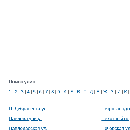
Поиск улиц
1
|
2
|
3
|
4
|
5
|
6
|
7
|
8
|
9
|
А
|
Б
|
В
|
Г
|
Д
|
Е
|
Ж
|
З
|
И
|
К
П. Дубравенка ул.
Петрозаводск
Белорусский государственный
Павлова улица
Пехотный пе
университет пищевых и
химических технологий
Павлодарская ул.
Печерская ул