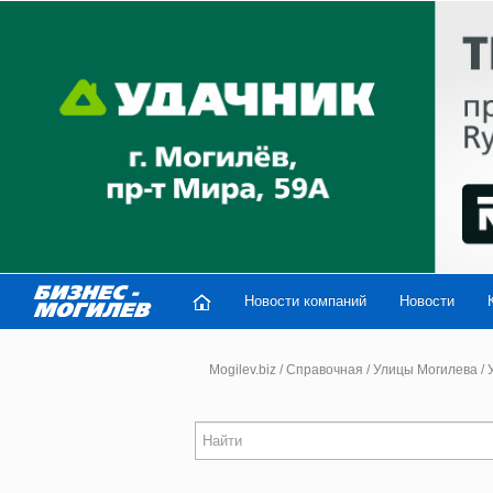
Новости компаний
Новости
Mogilev.biz
/
Справочная
/
Улицы Могилева
/
У