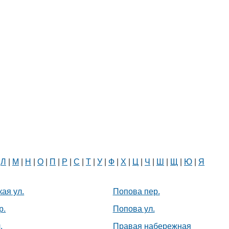
|
Л
|
М
|
Н
|
О
|
П
|
Р
|
С
|
Т
|
У
|
Ф
|
Х
|
Ц
|
Ч
|
Ш
|
Щ
|
Ю
|
Я
ая ул.
Попова пер.
р.
Попова ул.
.
Правая набережная