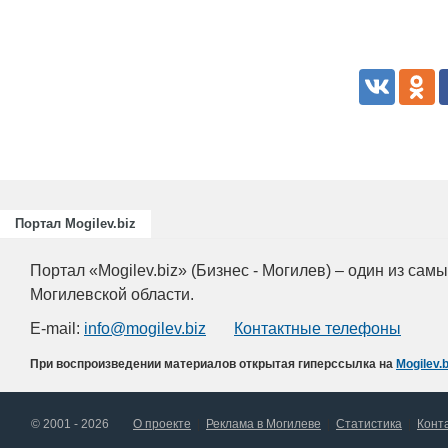
Портал Mogilev.biz
Портал «Mogilev.biz» (Бизнес - Могилев) – один из са
Могилевской области.
E-mail:
info@mogilev.biz
Контактные телефоны
При воспроизведении материалов открытая гиперссылка на
Mogilev.b
© 2001 - 2026
О проекте
Реклама в Могилеве
Статистика
Конт