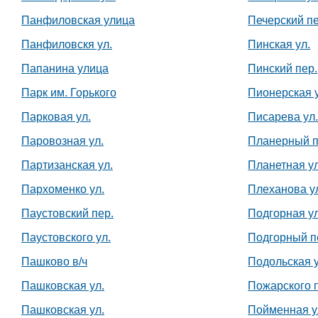
+375 222 63-92-70, +375 222 63-18-45
Панфиловская улица
Печерский пе
Панфиловскя ул.
Пинская ул.
Папанина улица
Пинский пер.
Парк им. Горького
Пионерская у
Парковая ул.
Писарева ул
Паровозная ул.
Планерный п
Партизанская ул.
Планетная ул
Пархоменко ул.
Плеханова у
Подготовка, переподготовка и
повышение квалификации специалисто
Паустовский пер.
Подгорная ул
для пищевых и перерабатывающих
отраслей АПК, а также предприятий
Паустовского ул.
Подгорный п
химической промышленности.
Пашково в/ч
Подольская у
Пашковская ул.
Пожарского 
Пашковская ул.
Пойменная у