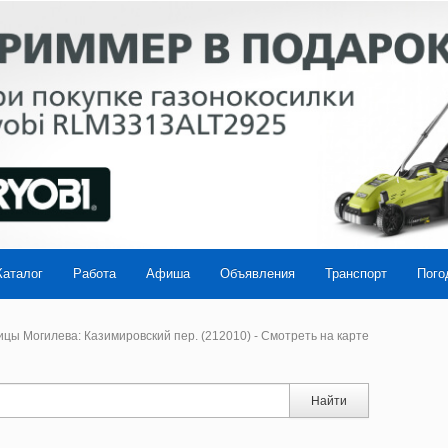
Каталог
Работа
Афиша
Объявления
Транспорт
Пого
цы Могилева: Казимировский пер. (212010) - Смотреть на карте
Найти