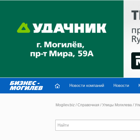
Новости компаний
Новости
Mogilev.biz
/
Справочная
/
Улицы Могилева
/
Ули