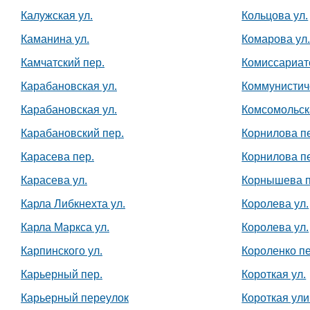
Калужская ул.
Кольцова ул.
Каманина ул.
Комарова ул
Камчатский пер.
Комиссариат
Карабановская ул.
Коммунистич
Карабановская ул.
Комсомольск
Карабановский пер.
Корнилова п
Карасева пер.
Корнилова п
Карасева ул.
Корнышева п
Карла Либкнехта ул.
Королева ул.
Карла Маркса ул.
Королева ул.
Карпинского ул.
Короленко пе
Карьерный пер.
Короткая ул.
Карьерный переулок
Короткая ул