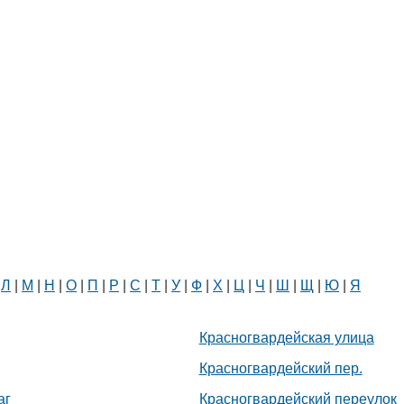
|
Л
|
М
|
Н
|
О
|
П
|
Р
|
С
|
Т
|
У
|
Ф
|
Х
|
Ц
|
Ч
|
Ш
|
Щ
|
Ю
|
Я
Красногвардейская улица
Белорусский государственный
Красногвардейский пер.
университет пищевых и
химических технологий
аг
Красногвардейский переулок