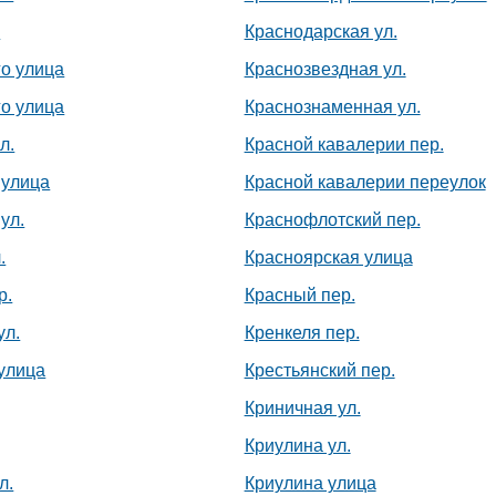
+375 222 63-92-70, +375 222 63-18-45
.
Краснодарская ул.
го улица
Краснозвездная ул.
го улица
Краснознаменная ул.
л.
Красной кавалерии пер.
 улица
Красной кавалерии переулок
ул.
Краснофлотский пер.
.
Красноярская улица
р.
Красный пер.
Подготовка, переподготовка и
повышение квалификации специалистов
ул.
Кренкеля пер.
для пищевых и перерабатывающих
отраслей АПК, а также предприятий
улица
Крестьянский пер.
химической промышленности.
Криничная ул.
Криулина ул.
л.
Криулина улица