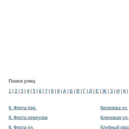
Поиск улиц
1
|
2
|
3
|
4
|
5
|
6
|
7
|
8
|
9
|
А
|
Б
|
В
|
Г
|
Д
|
Е
|
Ж
|
З
|
И
|
К
К. Флота пер.
Киселева ул.
К. Флота переулок
Кленовая ул.
К. Флота ул.
Клубный овр