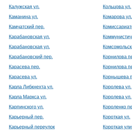
Калужская ул.
Кольцова ул.
Каманина ул.
Комарова ул
Камчатский пер.
Комиссариат
Карабановская ул.
Коммунистич
Карабановская ул.
Комсомольск
Карабановский пер.
Корнилова п
Карасева пер.
Корнилова п
Карасева ул.
Корнышева п
Карла Либкнехта ул.
Королева ул.
Карла Маркса ул.
Королева ул.
Карпинского ул.
Короленко пе
Карьерный пер.
Короткая ул.
Карьерный переулок
Короткая ул