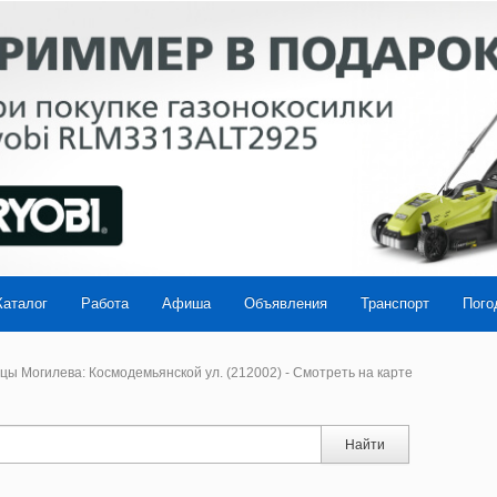
Каталог
Работа
Афиша
Объявления
Транспорт
Пого
цы Могилева: Космодемьянской ул. (212002) - Смотреть на карте
Найти