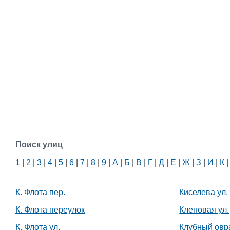
Поиск улиц
1
|
2
|
3
|
4
|
5
|
6
|
7
|
8
|
9
|
А
|
Б
|
В
|
Г
|
Д
|
Е
|
Ж
|
З
|
И
|
К
К. Флота пер.
Киселева ул.
К. Флота переулок
Кленовая ул.
К. Флота ул.
Клубный овр