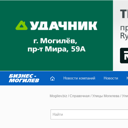
Новости компаний
Новости
Mogilev.biz
/
Справочная
/
Улицы Могилева
/
Ули