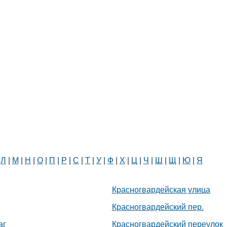
|
Л
|
М
|
Н
|
О
|
П
|
Р
|
С
|
Т
|
У
|
Ф
|
Х
|
Ц
|
Ч
|
Ш
|
Щ
|
Ю
|
Я
Красногвардейская улица
Красногвардейский пер.
аг
Красногвардейский переулок