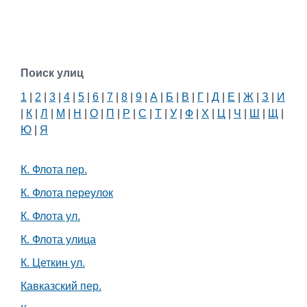
Поиск улиц
1
|
2
|
3
|
4
|
5
|
6
|
7
|
8
|
9
|
А
|
Б
|
В
|
Г
|
Д
|
Е
|
Ж
|
З
|
И
|
К
|
Л
|
М
|
Н
|
О
|
П
|
Р
|
С
|
Т
|
У
|
Ф
|
Х
|
Ц
|
Ч
|
Ш
|
Щ
|
Ю
|
Я
К. Флота пер.
К. Флота переулок
К. Флота ул.
К. Флота улица
К. Цеткин ул.
Кавказский пер.