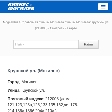
Close
Mogilev.biz
/
Справочная
/
Улицы Могилева
/
Улицы Могилева: Крупской ул.
(212008) - Смотреть на карте
Новости компаний
Найти
Новости
Каталог
Крупской ул. (Могилев)
Работа
Город
: Могилев
Афиша
Улица
: Крупской ул.
Почтовый индекс
: 212008 (дома:
Объявления
121,123,123а,125,133,135,162,чет.178-
214,186а,186б,204а,210а )