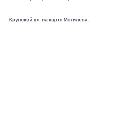
Транспорт
Погода
Крупской ул. на карте Могилева:
Курсы валют
Еще