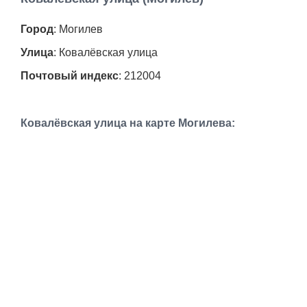
Работа
Город
: Могилев
Афиша
Улица
: Ковалёвская улица
Почтовый индекс
: 212004
Объявления
Транспорт
Ковалёвская улица на карте Могилева:
Погода
Курсы валют
Еще