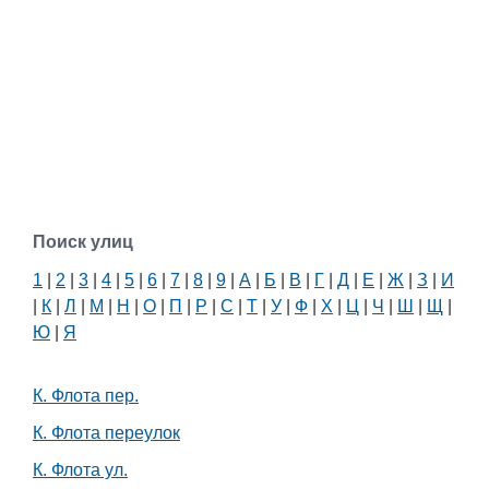
Поиск улиц
1
|
2
|
3
|
4
|
5
|
6
|
7
|
8
|
9
|
А
|
Б
|
В
|
Г
|
Д
|
Е
|
Ж
|
З
|
И
|
К
|
Л
|
М
|
Н
|
О
|
П
|
Р
|
С
|
Т
|
У
|
Ф
|
Х
|
Ц
|
Ч
|
Ш
|
Щ
|
Ю
|
Я
К. Флота пер.
К. Флота переулок
К. Флота ул.