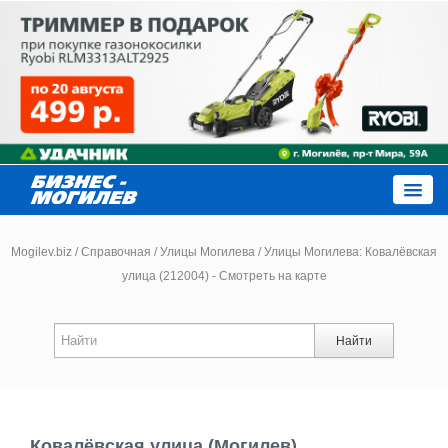
Close
Mogilev.biz
/
Справочная
/
Улицы Могилева
/
Улицы Могилева: Ковалёвская
улица (212004) - Смотреть на карте
Новости компаний
Найти
Новости
Каталог
Ковалёвская улица (Могилев)