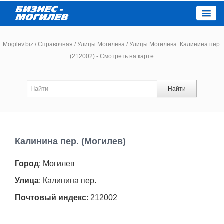
Close
Mogilev.biz
/
Справочная
/
Улицы Могилева
/
Улицы Могилева: Калинина пер.
(212002) - Смотреть на карте
Новости компаний
Найти
Новости
Каталог
Калинина пер. (Могилев)
Работа
Город
: Могилев
Афиша
Улица
: Калинина пер.
Почтовый индекс
: 212002
Объявления