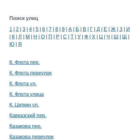
Поиск улиц
1
|
2
|
3
|
4
|
5
|
6
|
7
|
8
|
9
|
А
|
Б
|
В
|
Г
|
Д
|
Е
|
Ж
|
З
|
И
|
К
|
Л
|
М
|
Н
|
О
|
П
|
Р
|
С
|
Т
|
У
|
Ф
|
Х
|
Ц
|
Ч
|
Ш
|
Щ
|
Ю
|
Я
К. Флота пер.
К. Флота переулок
К. Флота ул.
К. Флота улица
К. Цеткин ул.
Кавказский пер.
Казакова пер.
Казакова переулок