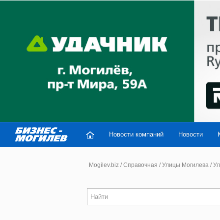
Новости компаний
Новости
Mogilev.biz
/
Справочная
/
Улицы Могилева
/
Ул