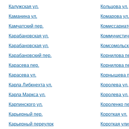
Калужская ул.
Кольцова ул.
Каманина ул.
Комарова ул
Камчатский пер.
Комиссариат
Карабановская ул.
Коммунистич
Карабановская ул.
Комсомольск
Карабановский пер.
Корнилова п
Карасева пер.
Корнилова п
Карасева ул.
Корнышева п
Карла Либкнехта ул.
Королева ул.
Карла Маркса ул.
Королева ул.
Карпинского ул.
Короленко пе
Карьерный пер.
Короткая ул.
Карьерный переулок
Короткая ул