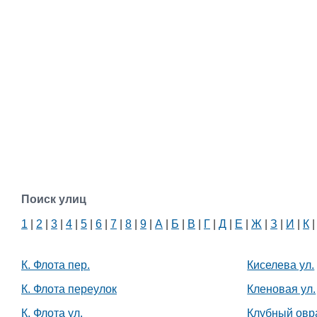
Поиск улиц
1
|
2
|
3
|
4
|
5
|
6
|
7
|
8
|
9
|
А
|
Б
|
В
|
Г
|
Д
|
Е
|
Ж
|
З
|
И
|
К
К. Флота пер.
Киселева ул.
К. Флота переулок
Кленовая ул.
К. Флота ул.
Клубный овр