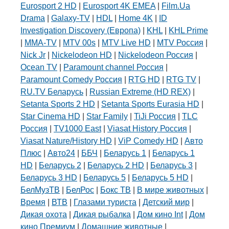
Eurosport 2 HD
|
Eurosport 4K EMEA
|
Film.Ua
Drama
|
Galaxy-TV
|
HDL
|
Home 4K
|
ID
Investigation Discovery (Европа)
|
KHL
|
KHL Prime
|
MMA-TV
|
MTV 00s
|
MTV Live HD
|
MTV Россия
|
Nick Jr
|
Nickelodeon HD
|
Nickelodeon Россия
|
Ocean TV
|
Paramount channel Россия
|
Paramount Comedy Россия
|
RTG HD
|
RTG TV
|
RU.TV Беларусь
|
Russian Extreme (HD REX)
|
Setanta Sports 2 HD
|
Setanta Sports Eurasia HD
|
Star Cinema HD
|
Star Family
|
TiJi Россия
|
TLC
Россия
|
TV1000 East
|
Viasat History Россия
|
Viasat Nature/History HD
|
ViP Comedy HD
|
Авто
Плюс
|
Авто24
|
ББЧ
|
Беларусь 1
|
Беларусь 1
HD
|
Беларусь 2
|
Беларусь 2 HD
|
Беларусь 3
|
Беларусь 3 HD
|
Беларусь 5
|
Беларусь 5 HD
|
БелМузТВ
|
БелРос
|
Бокс ТВ
|
В мире животных
|
Время
|
ВТВ
|
Глазами туриста
|
Детский мир
|
Дикая охота
|
Дикая рыбалка
|
Дом кино Int
|
Дом
кино Премиум
|
Домашние животные
|