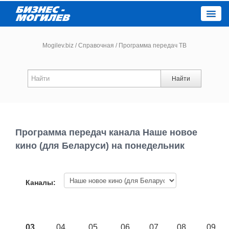
Close
Mogilev.biz
/
Справочная
/
Программа передач ТВ
Новости компаний
Найти
Новости
Каталог
Программа передач канала Наше новое
кино (для Беларуси) на понедельник
Работа
Афиша
Каналы:
Объявления
03
04
05
06
07
08
09