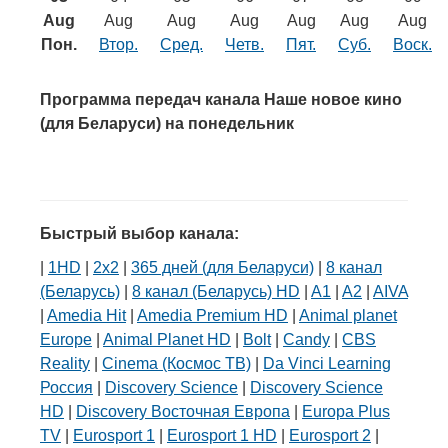
Транспорт
Aug
Aug
Aug
Aug
Aug
Aug
Aug
Пон.
Втор.
Сред.
Четв.
Пят.
Суб.
Воск.
Погода
Программа передач канала Наше новое кино
Курсы валют
(для Беларуси) на понедельник
Еще
Быстрый выбор канала:
|
1HD
|
2х2
|
365 дней (для Беларуси)
|
8 канал
(Беларусь)
|
8 канал (Беларусь) HD
|
A1
|
A2
|
AIVA
|
Amedia Hit
|
Amedia Premium HD
|
Animal planet
Europe
|
Animal Planet HD
|
Bolt
|
Candy
|
CBS
Reality
|
Cinema (Космос ТВ)
|
Da Vinci Learning
Россия
|
Discovery Science
|
Discovery Science
HD
|
Discovery Восточная Европа
|
Europa Plus
TV
|
Eurosport 1
|
Eurosport 1 HD
|
Eurosport 2
|