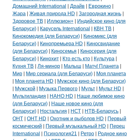
Домашний International
|
Драйв
|
Еврокино
|
Жара
|
Живая природа HD
|
Загородная жизнь
|
Здоровое ТВ
|
Иллюзион+
|
Индийское кино (для
Беларуси)
|
Карусель International
|
КВН ТВ
|
Кинокомедия (для Беларуси)
|
Киномикс (для
Беларуси)
|
Кинопремьера HD
|
Киносвидание
(для Беларуси)
|
Киносемья
|
Киносерия (для
Беларуси)
|
Кинохит
|
Кто есть кто
|
Культура
|
Кухня ТВ
|
Ля-минор
|
Малыш
|
Матч! Планета
|
Мир
|
Мир сериала (для Беларуси)
|
Моя планета
|
Моя планета HD
|
Мужское кино (для Беларуси)
|
Мужской
|
Музыка Первого
|
Мульт
|
Мульт HD
|
Мультиландия
|
НАНО HD
|
Наше любимое кино
(для Беларуси)
|
Наше новое кино (для
Беларуси)
|
Ностальгия
|
НСТ
|
НТВ-Беларусь
|
ОНТ
|
ОНТ HD
|
Охотник и рыболов HD
|
Первый
космический
|
Первый музыкальный HD
|
Перец
International
|
Психология21
|
Ретро
|
Родное кино