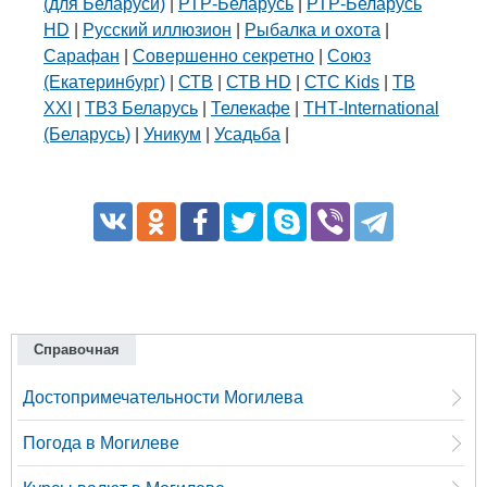
(для Беларуси)
|
РТР-Беларусь
|
РТР-Беларусь
HD
|
Русский иллюзион
|
Рыбалка и охота
|
Сарафан
|
Совершенно секретно
|
Союз
(Екатеринбург)
|
СТВ
|
СТВ HD
|
СТС Kids
|
ТВ
XXI
|
ТВ3 Беларусь
|
Телекафе
|
ТНТ-International
(Беларусь)
|
Уникум
|
Усадьба
|
Справочная
Достопримечательности Могилева
Погода в Могилеве