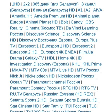
|
1HD
|
2х2
|
365 дней (для Беларуси)
|
8 канал
(Беларусь)
|
8 канал (Беларусь) HD
|
A1
|
A2
|
AIVA
|
Amedia Hit
|
Amedia Premium HD
|
Animal planet
Europe
|
Animal Planet HD
|
Bolt
|
Candy
|
CBS
Reality
|
Cinema (Космос ТВ)
|
Da Vinci Learning
Россия
|
Discovery Science
|
Discovery Science
HD
|
Discovery Восточная Европа
|
Europa Plus
TV
|
Eurosport 1
|
Eurosport 1 HD
|
Eurosport 2
|
Eurosport 2 HD
|
Eurosport 4K EMEA
|
Film.Ua
Drama
|
Galaxy-TV
|
HDL
|
Home 4K
|
ID
Investigation Discovery (Европа)
|
KHL
|
KHL Prime
|
MMA-TV
|
MTV 00s
|
MTV Live HD
|
MTV Россия
|
Nick Jr
|
Nickelodeon HD
|
Nickelodeon Россия
|
Ocean TV
|
Paramount channel Россия
|
Paramount Comedy Россия
|
RTG HD
|
RTG TV
|
RU.TV Беларусь
|
Russian Extreme (HD REX)
|
Setanta Sports 2 HD
|
Setanta Sports Eurasia HD
|
Star Cinema HD
|
Star Family
|
TiJi Россия
|
TLC