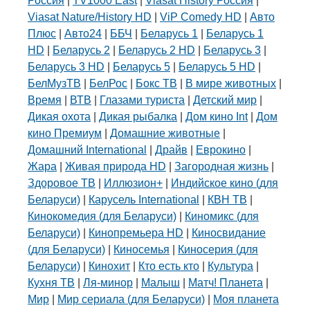
Россия
|
TV1000 East
|
Viasat History Россия
|
Viasat Nature/History HD
|
ViP Comedy HD
|
Авто
Плюс
|
Авто24
|
ББЧ
|
Беларусь 1
|
Беларусь 1
HD
|
Беларусь 2
|
Беларусь 2 HD
|
Беларусь 3
|
Беларусь 3 HD
|
Беларусь 5
|
Беларусь 5 HD
|
БелМузТВ
|
БелРос
|
Бокс ТВ
|
В мире животных
|
Время
|
ВТВ
|
Глазами туриста
|
Детский мир
|
Дикая охота
|
Дикая рыбалка
|
Дом кино Int
|
Дом
кино Премиум
|
Домашние животные
|
Домашний International
|
Драйв
|
Еврокино
|
Жара
|
Живая природа HD
|
Загородная жизнь
|
Здоровое ТВ
|
Иллюзион+
|
Индийское кино (для
Беларуси)
|
Карусель International
|
КВН ТВ
|
Кинокомедия (для Беларуси)
|
Киномикс (для
Беларуси)
|
Кинопремьера HD
|
Киносвидание
(для Беларуси)
|
Киносемья
|
Киносерия (для
Беларуси)
|
Кинохит
|
Кто есть кто
|
Культура
|
Кухня ТВ
|
Ля-минор
|
Малыш
|
Матч! Планета
|
Мир
|
Мир сериала (для Беларуси)
|
Моя планета