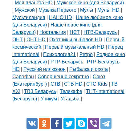
|
Моя планета HD
|
Мужское кино (для Беларуси)
|
Мужской
|
Музыка Первого
|
Мульт
|
Мульт HD
|
Мультиландия
|
НАНО HD
|
Наше любимое кино
(для Беларуси)
|
Наше новое кино (для
Беларуси)
|
Ностальгия
|
НСТ
|
НТВ-Беларусь
|
ОНТ
|
ОНТ HD
|
Охотник и рыболов HD
|
Первый
космический
|
Первый музыкальный HD
|
Перец
International
|
Психология21
|
Ретро
|
Родное кино
(для Беларуси)
|
РТР-Беларусь
|
РТР-Беларусь
HD
|
Русский иллюзион
|
Рыбалка и охота
|
Сарафан
|
Совершенно секретно
|
Союз
(Екатеринбург)
|
СТВ
|
СТВ HD
|
СТС Kids
|
ТВ
XXI
|
ТВ3 Беларусь
|
Телекафе
|
ТНТ-International
(Беларусь)
|
Уникум
|
Усадьба
|