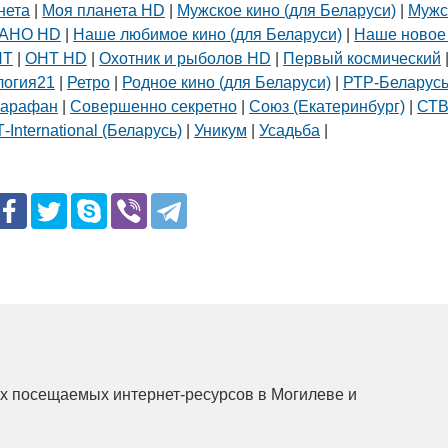
нета
|
Моя планета HD
|
Мужское кино (для Беларуси)
|
Мужс
АНО HD
|
Наше любимое кино (для Беларуси)
|
Наше новое
НТ
|
ОНТ HD
|
Охотник и рыболов HD
|
Первый космический
логия21
|
Ретро
|
Родное кино (для Беларуси)
|
РТР-Беларус
арафан
|
Совершенно секретно
|
Союз (Екатеринбург)
|
СТ
-International (Беларусь)
|
Уникум
|
Усадьба
|
мых посещаемых интернет-ресурсов в Могилеве и