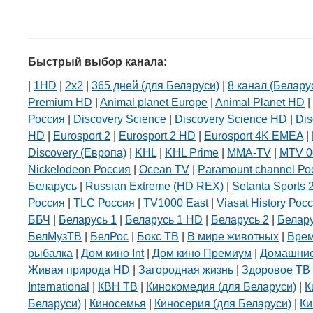
Быстрый выбор канала:
|
1HD
|
2х2
|
365 дней (для Беларуси)
|
8 канал (Белару
Premium HD
|
Animal planet Europe
|
Animal Planet HD
|
Россия
|
Discovery Science
|
Discovery Science HD
|
Dis
HD
|
Eurosport 2
|
Eurosport 2 HD
|
Eurosport 4K EMEA
|
Discovery (Европа)
|
KHL
|
KHL Prime
|
MMA-TV
|
MTV 0
Nickelodeon Россия
|
Ocean TV
|
Paramount channel Ро
Беларусь
|
Russian Extreme (HD REX)
|
Setanta Sports 
Россия
|
TLC Россия
|
TV1000 East
|
Viasat History Рос
ББЧ
|
Беларусь 1
|
Беларусь 1 HD
|
Беларусь 2
|
Белар
БелМузТВ
|
БелРос
|
Бокс ТВ
|
В мире животных
|
Вре
рыбалка
|
Дом кино Int
|
Дом кино Премиум
|
Домашние
Живая природа HD
|
Загородная жизнь
|
Здоровое ТВ
International
|
КВН ТВ
|
Кинокомедия (для Беларуси)
|
К
Беларуси)
|
Киносемья
|
Киносерия (для Беларуси)
|
Ки