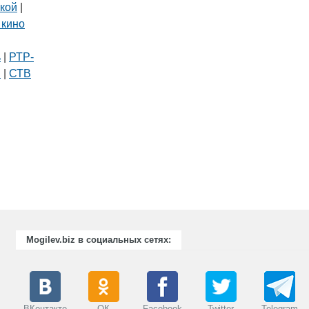
кой
|
 кино
|
ь
|
РТР-
В
|
СТВ
Mogilev.biz в социальных сетях:
ВКонтакте
ОК
Facebook
Twitter
Telegram