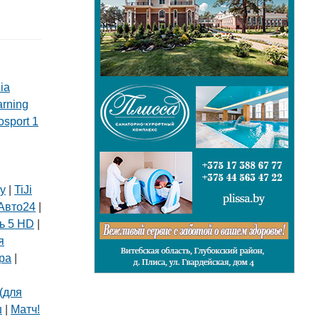
ia
arning
osport 1
ly
|
TiJi
Авто24
|
ь 5 HD
|
я
ра
|
(для
ш
|
Матч!