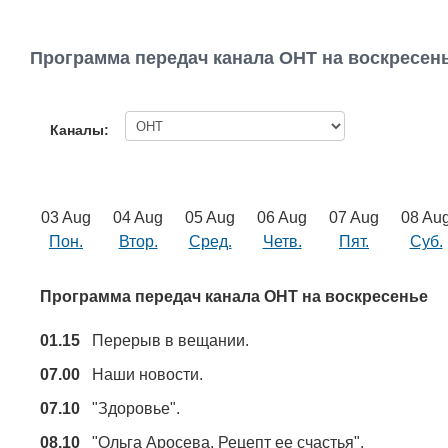
Программа передач канала ОНТ на воскресен
Каналы:
03 Aug
04 Aug
05 Aug
06 Aug
07 Aug
08 Au
Пон.
Втор.
Сред.
Четв.
Пят.
Суб.
Программа передач канала ОНТ на воскресенье
01.15
Перерыв в вещании.
07.00
Наши новости.
07.10
"Здоровье".
08.10
"Ольга Аросева. Рецепт ее счастья".