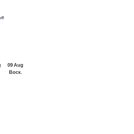
ье
g
09 Aug
Воск.