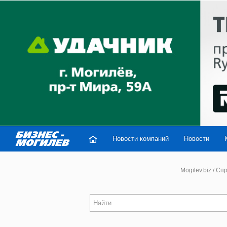
Новости компаний
Новости
Mogilev.biz
/
Спр