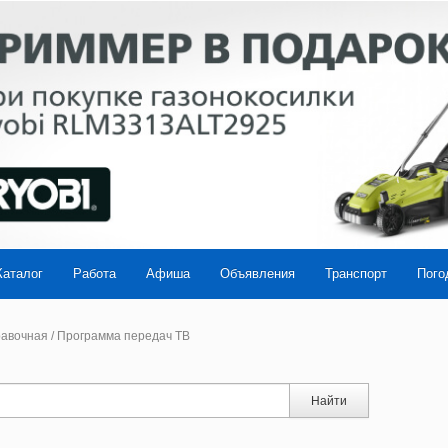
Каталог
Работа
Афиша
Объявления
Транспорт
Пого
авочная
/
Программа передач ТВ
Найти