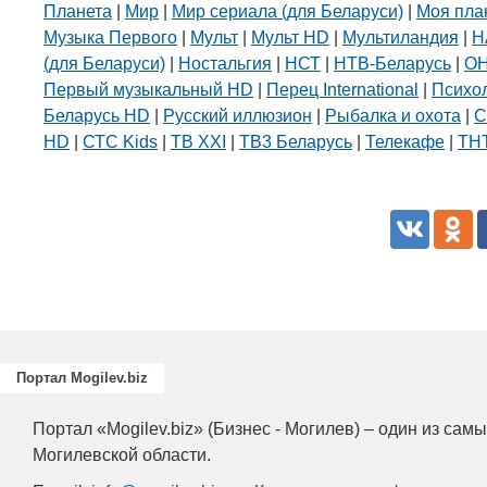
Планета
|
Мир
|
Мир сериала (для Беларуси)
|
Моя пла
Музыка Первого
|
Мульт
|
Мульт HD
|
Мультиландия
|
Н
(для Беларуси)
|
Ностальгия
|
НСТ
|
НТВ-Беларусь
|
О
Первый музыкальный HD
|
Перец International
|
Психо
Беларусь HD
|
Русский иллюзион
|
Рыбалка и охота
|
С
HD
|
СТС Kids
|
ТВ XXI
|
ТВ3 Беларусь
|
Телекафе
|
ТНТ
Портал Mogilev.biz
Портал «Mogilev.biz» (Бизнес - Могилев) – один из са
Могилевской области.