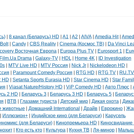
сь)
|
8 канал (Беларусь) HD
|
A1
|
A2
|
AIVA
|
Amedia Hit
|
Amed
Bolt
|
Candy
|
CBS Reality
|
Cinema (Космос ТВ)
|
Da Vinci Le
covery Восточная Европа
|
Europa Plus TV
|
Eurosport 1
|
Eur
Film.Ua Drama
|
Galaxy-TV
|
HDL
|
Home 4K
|
ID Investigation
0s
|
MTV Live HD
|
MTV Россия
|
Nick Jr
|
Nickelodeon HD
|
ссия
|
Paramount Comedy Россия
|
RTG HD
|
RTG TV
|
RU.TV
2 HD
|
Setanta Sports Eurasia HD
|
Star Cinema HD
|
Star Fami
сия
|
Viasat Nature/History HD
|
ViP Comedy HD
|
Авто Плюс
|
усь 2 HD
|
Беларусь 3
|
Беларусь 3 HD
|
Беларусь 5
|
Беларус
мя
|
ВТВ
|
Глазами туриста
|
Детский мир
|
Дикая охота
|
Дика
 животные
|
Домашний International
|
Драйв
|
Еврокино
|
Жа
|
Иллюзион+
|
Индийское кино (для Беларуси)
|
Карусель
иномикс (для Беларуси)
|
Кинопремьера HD
|
Киносвидание 
нохит
|
Кто есть кто
|
Культура
|
Кухня ТВ
|
Ля-минор
|
Малы