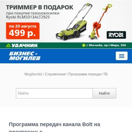
Close
Mogilev.biz
/
Справочная
/
Программа передач ТВ
Новости компаний
Найти
Новости
Каталог
Программа передач канала Bolt на