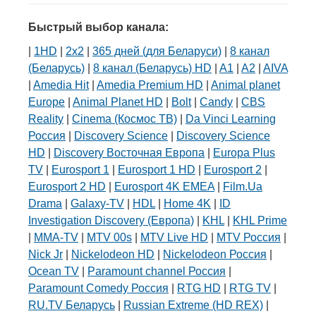
Быстрый выбор канала:
|
1HD
|
2х2
|
365 дней (для Беларуси)
|
8 канал
(Беларусь)
|
8 канал (Беларусь) HD
|
A1
|
A2
|
AIVA
|
Amedia Hit
|
Amedia Premium HD
|
Animal planet
Europe
|
Animal Planet HD
|
Bolt
|
Candy
|
CBS
Reality
|
Cinema (Космос ТВ)
|
Da Vinci Learning
Россия
|
Discovery Science
|
Discovery Science
HD
|
Discovery Восточная Европа
|
Europa Plus
TV
|
Eurosport 1
|
Eurosport 1 HD
|
Eurosport 2
|
Eurosport 2 HD
|
Eurosport 4K EMEA
|
Film.Ua
Drama
|
Galaxy-TV
|
HDL
|
Home 4K
|
ID
Investigation Discovery (Европа)
|
KHL
|
KHL Prime
|
MMA-TV
|
MTV 00s
|
MTV Live HD
|
MTV Россия
|
Nick Jr
|
Nickelodeon HD
|
Nickelodeon Россия
|
Ocean TV
|
Paramount channel Россия
|
Paramount Comedy Россия
|
RTG HD
|
RTG TV
|
RU.TV Беларусь
|
Russian Extreme (HD REX)
|