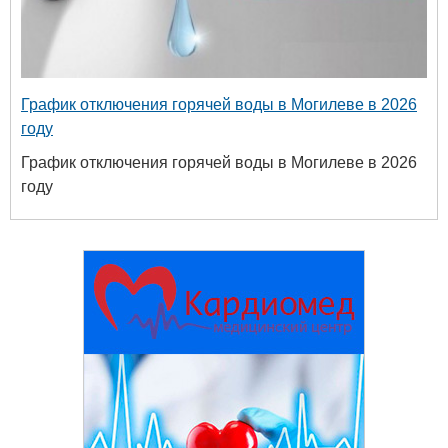
График отключения горячей воды в Могилеве в 2026
году
График отключения горячей воды в Могилеве в 2026
году