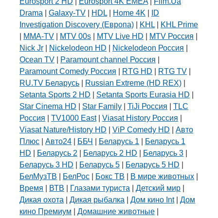
Eurosport 2 HD
|
Eurosport 4K EMEA
|
Film.Ua
Drama
|
Galaxy-TV
|
HDL
|
Home 4K
|
ID
Investigation Discovery (Европа)
|
KHL
|
KHL Prime
|
MMA-TV
|
MTV 00s
|
MTV Live HD
|
MTV Россия
|
Nick Jr
|
Nickelodeon HD
|
Nickelodeon Россия
|
Ocean TV
|
Paramount channel Россия
|
Paramount Comedy Россия
|
RTG HD
|
RTG TV
|
RU.TV Беларусь
|
Russian Extreme (HD REX)
|
Setanta Sports 2 HD
|
Setanta Sports Eurasia HD
|
Star Cinema HD
|
Star Family
|
TiJi Россия
|
TLC
Россия
|
TV1000 East
|
Viasat History Россия
|
Viasat Nature/History HD
|
ViP Comedy HD
|
Авто
Плюс
|
Авто24
|
ББЧ
|
Беларусь 1
|
Беларусь 1
HD
|
Беларусь 2
|
Беларусь 2 HD
|
Беларусь 3
|
Беларусь 3 HD
|
Беларусь 5
|
Беларусь 5 HD
|
БелМузТВ
|
БелРос
|
Бокс ТВ
|
В мире животных
|
Время
|
ВТВ
|
Глазами туриста
|
Детский мир
|
Дикая охота
|
Дикая рыбалка
|
Дом кино Int
|
Дом
кино Премиум
|
Домашние животные
|