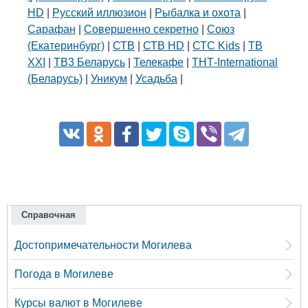
HD
|
Русский иллюзион
|
Рыбалка и охота
|
Сарафан
|
Совершенно секретно
|
Союз
(Екатеринбург)
|
СТВ
|
СТВ HD
|
СТС Kids
|
ТВ
XXI
|
ТВ3 Беларусь
|
Телекафе
|
ТНТ-International
(Беларусь)
|
Уникум
|
Усадьба
|
Справочная
Достопримечательности Могилева
Погода в Могилеве
Курсы валют в Могилеве