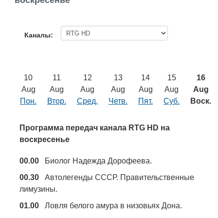
воскресенье
Работа
Афиша
Каналы:
Объявления
10
11
12
13
14
15
16
Транспорт
Aug
Aug
Aug
Aug
Aug
Aug
Aug
Пон.
Втор.
Сред.
Четв.
Пят.
Суб.
Воск.
Погода
Программа передач канала RTG HD на
Курсы валют
воскресенье
00.00
Биолог Надежда Дорофеева.
Еще
00.30
Автолегенды СССР. Правительственные
лимузины.
01.00
Ловля белого амура в низовьях Дона.