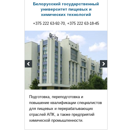
сударственный
 пищевых и
технологий
+375 222 63-18-45
отовка и
ации специалистов
рабатывающих
же предприятий
енности.