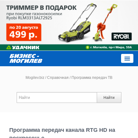
Close
Mogilev.biz
/
Справочная
/
Программа передач ТВ
Новости компаний
Найти
Новости
Каталог
Программа передач канала RTG HD на