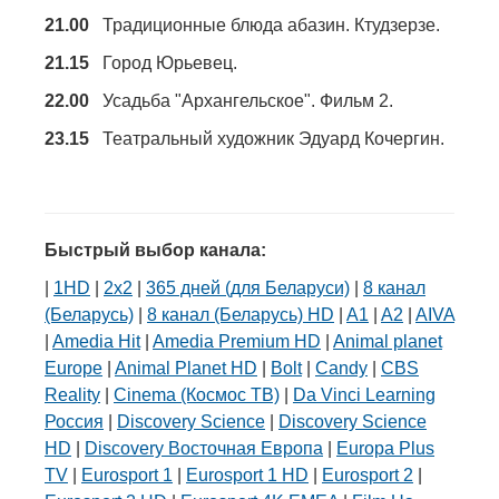
21.00
Традиционные блюда абазин. Ктудзерзе.
21.15
Город Юрьевец.
22.00
Усадьба "Архангельское". Фильм 2.
23.15
Театральный художник Эдуард Кочергин.
Быстрый выбор канала:
|
1HD
|
2х2
|
365 дней (для Беларуси)
|
8 канал
(Беларусь)
|
8 канал (Беларусь) HD
|
A1
|
A2
|
AIVA
|
Amedia Hit
|
Amedia Premium HD
|
Animal planet
Europe
|
Animal Planet HD
|
Bolt
|
Candy
|
CBS
Reality
|
Cinema (Космос ТВ)
|
Da Vinci Learning
Россия
|
Discovery Science
|
Discovery Science
HD
|
Discovery Восточная Европа
|
Europa Plus
TV
|
Eurosport 1
|
Eurosport 1 HD
|
Eurosport 2
|