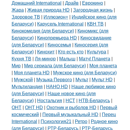
Домашний International
|
Драйв
|
Еврокино
|
Жара
|
Живая природа HD
|
Загородная жизнь
|
Здоровое ТВ
|
Иллюзион+
|
Индийское кино (для
Беларуси)
|
Карусель International
|
КВН ТВ
|
Кинокомедия (для Беларуси)
|
Киномикс (для
Беларуси)
|
Кинопремьера HD
|
Киносвидание
(для Беларуси)
|
Киносемья
|
Киносерия (для
Беларуси)
|
Кинохит
|
Кто есть кто
|
Культура
|
Кухня ТВ
|
Ля-минор
|
Малыш
|
Матч! Планета
|
Мир
|
Мир сериала (для Беларуси)
|
Моя планета
|
Моя планета HD
|
Мужское кино (для Беларуси)
|
Мужской
|
Музыка Первого
|
Мульт
|
Мульт HD
|
Мультиландия
|
НАНО HD
|
Наше любимое кино
(для Беларуси)
|
Наше новое кино (для
Беларуси)
|
Ностальгия
|
НСТ
|
НТВ-Беларусь
|
ОНТ
|
ОНТ HD
|
Охотник и рыболов HD
|
Первый
космический
|
Первый музыкальный HD
|
Перец
International
|
Психология21
|
Ретро
|
Родное кино
(для Беларуси)
|
РТР-Беларусь
|
РТР-Беларусь