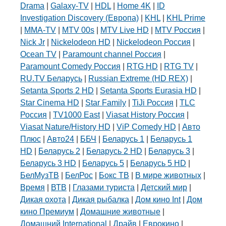
Drama
|
Galaxy-TV
|
HDL
|
Home 4K
|
ID
Investigation Discovery (Европа)
|
KHL
|
KHL Prime
|
MMA-TV
|
MTV 00s
|
MTV Live HD
|
MTV Россия
|
Nick Jr
|
Nickelodeon HD
|
Nickelodeon Россия
|
Ocean TV
|
Paramount channel Россия
|
Paramount Comedy Россия
|
RTG HD
|
RTG TV
|
RU.TV Беларусь
|
Russian Extreme (HD REX)
|
Setanta Sports 2 HD
|
Setanta Sports Eurasia HD
|
Star Cinema HD
|
Star Family
|
TiJi Россия
|
TLC
Россия
|
TV1000 East
|
Viasat History Россия
|
Viasat Nature/History HD
|
ViP Comedy HD
|
Авто
Плюс
|
Авто24
|
ББЧ
|
Беларусь 1
|
Беларусь 1
HD
|
Беларусь 2
|
Беларусь 2 HD
|
Беларусь 3
|
Беларусь 3 HD
|
Беларусь 5
|
Беларусь 5 HD
|
БелМузТВ
|
БелРос
|
Бокс ТВ
|
В мире животных
|
Время
|
ВТВ
|
Глазами туриста
|
Детский мир
|
Дикая охота
|
Дикая рыбалка
|
Дом кино Int
|
Дом
кино Премиум
|
Домашние животные
|
Домашний International
|
Драйв
|
Еврокино
|