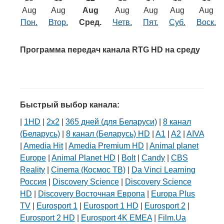
Транспорт
Aug
Aug
Aug
Aug
Aug
Aug
Aug
Пон.
Втор.
Сред.
Четв.
Пят.
Суб.
Воск.
Погода
Программа передач канала RTG HD на среду
Курсы валют
Еще
Быстрый выбор канала:
|
1HD
|
2х2
|
365 дней (для Беларуси)
|
8 канал
(Беларусь)
|
8 канал (Беларусь) HD
|
A1
|
A2
|
AIVA
|
Amedia Hit
|
Amedia Premium HD
|
Animal planet
Europe
|
Animal Planet HD
|
Bolt
|
Candy
|
CBS
Reality
|
Cinema (Космос ТВ)
|
Da Vinci Learning
Россия
|
Discovery Science
|
Discovery Science
HD
|
Discovery Восточная Европа
|
Europa Plus
TV
|
Eurosport 1
|
Eurosport 1 HD
|
Eurosport 2
|
Eurosport 2 HD
|
Eurosport 4K EMEA
|
Film.Ua