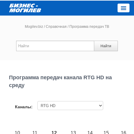
Close
Mogilev.biz
/
Справочная
/
Программа передач ТВ
Новости компаний
Найти
Новости
Каталог
Программа передач канала RTG HD на
среду
Работа
Афиша
Каналы:
Объявления
10
11
12
13
14
15
16