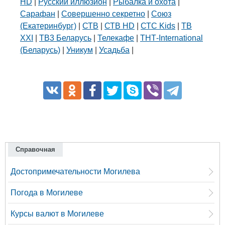
HD
|
Русский иллюзион
|
Рыбалка и охота
|
Сарафан
|
Совершенно секретно
|
Союз
(Екатеринбург)
|
СТВ
|
СТВ HD
|
СТС Kids
|
ТВ
XXI
|
ТВ3 Беларусь
|
Телекафе
|
ТНТ-International
(Беларусь)
|
Уникум
|
Усадьба
|
Справочная
Достопримечательности Могилева
Погода в Могилеве
Курсы валют в Могилеве