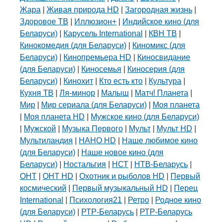
Жара
|
Живая природа HD
|
Загородная жизнь
|
Здоровое ТВ
|
Иллюзион+
|
Индийское кино (для
Беларуси)
|
Карусель International
|
КВН ТВ
|
Кинокомедия (для Беларуси)
|
Киномикс (для
Беларуси)
|
Кинопремьера HD
|
Киносвидание
(для Беларуси)
|
Киносемья
|
Киносерия (для
Беларуси)
|
Кинохит
|
Кто есть кто
|
Культура
|
Кухня ТВ
|
Ля-минор
|
Малыш
|
Матч! Планета
|
Мир
|
Мир сериала (для Беларуси)
|
Моя планета
|
Моя планета HD
|
Мужское кино (для Беларуси)
|
Мужской
|
Музыка Первого
|
Мульт
|
Мульт HD
|
Мультиландия
|
НАНО HD
|
Наше любимое кино
(для Беларуси)
|
Наше новое кино (для
Беларуси)
|
Ностальгия
|
НСТ
|
НТВ-Беларусь
|
ОНТ
|
ОНТ HD
|
Охотник и рыболов HD
|
Первый
космический
|
Первый музыкальный HD
|
Перец
International
|
Психология21
|
Ретро
|
Родное кино
(для Беларуси)
|
РТР-Беларусь
|
РТР-Беларусь