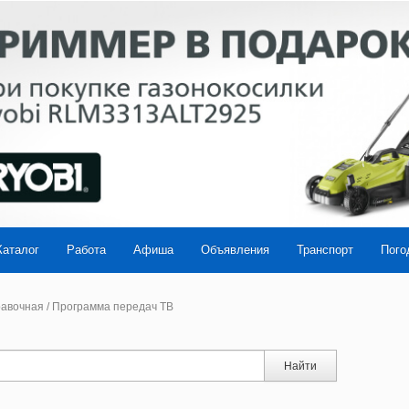
Каталог
Работа
Афиша
Объявления
Транспорт
Пого
авочная
/
Программа передач ТВ
Найти