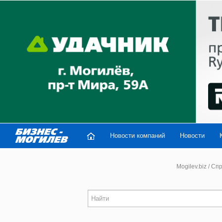
Новости компаний
Новости
Mogilev.biz
/
Спр