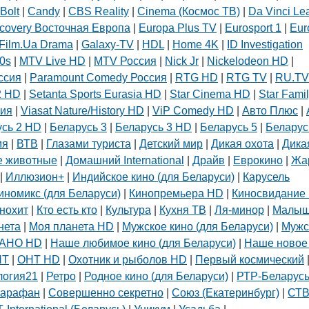
Bolt
|
Candy
|
CBS Reality
|
Cinema (Космос ТВ)
|
Da Vinci Le
covery Восточная Европа
|
Europa Plus TV
|
Eurosport 1
|
Eur
Film.Ua Drama
|
Galaxy-TV
|
HDL
|
Home 4K
|
ID Investigation
0s
|
MTV Live HD
|
MTV Россия
|
Nick Jr
|
Nickelodeon HD
|
ссия
|
Paramount Comedy Россия
|
RTG HD
|
RTG TV
|
RU.TV
2 HD
|
Setanta Sports Eurasia HD
|
Star Cinema HD
|
Star Fami
сия
|
Viasat Nature/History HD
|
ViP Comedy HD
|
Авто Плюс
|
усь 2 HD
|
Беларусь 3
|
Беларусь 3 HD
|
Беларусь 5
|
Беларус
мя
|
ВТВ
|
Глазами туриста
|
Детский мир
|
Дикая охота
|
Дика
 животные
|
Домашний International
|
Драйв
|
Еврокино
|
Жа
|
Иллюзион+
|
Индийское кино (для Беларуси)
|
Карусель
иномикс (для Беларуси)
|
Кинопремьера HD
|
Киносвидание 
нохит
|
Кто есть кто
|
Культура
|
Кухня ТВ
|
Ля-минор
|
Малы
нета
|
Моя планета HD
|
Мужское кино (для Беларуси)
|
Мужс
АНО HD
|
Наше любимое кино (для Беларуси)
|
Наше новое
НТ
|
ОНТ HD
|
Охотник и рыболов HD
|
Первый космический
логия21
|
Ретро
|
Родное кино (для Беларуси)
|
РТР-Беларус
арафан
|
Совершенно секретно
|
Союз (Екатеринбург)
|
СТ