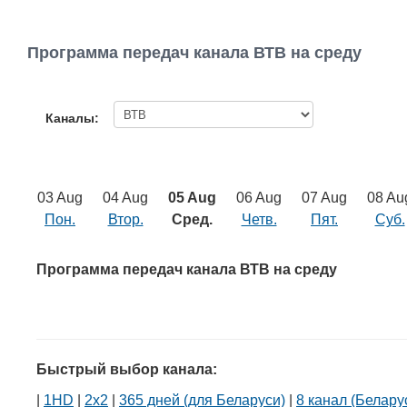
Программа передач канала ВТВ на среду
Каналы:
03 Aug
04 Aug
05 Aug
06 Aug
07 Aug
08 Au
Пон.
Втор.
Сред.
Четв.
Пят.
Суб.
Программа передач канала ВТВ на среду
Быстрый выбор канала:
|
1HD
|
2х2
|
365 дней (для Беларуси)
|
8 канал (Белару