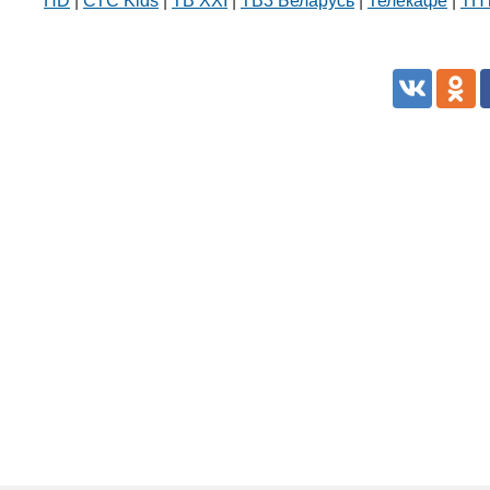
HD
|
СТС Kids
|
ТВ XXI
|
ТВ3 Беларусь
|
Телекафе
|
ТНТ