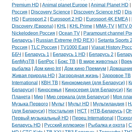
Premium HD
|
Animal planet Europe
|
Animal Planet HD
|
Россия
|
Discovery Science
|
Discovery Science HD
|
Dis
HD
|
Eurosport 2
|
Eurosport 2 HD
|
Eurosport 4K EMEA
|
Discovery (Европа)
|
KHL
|
KHL Prime
|
MMA-TV
|
MTV 0
Nickelodeon Россия
|
Ocean TV
|
Paramount channel Ро
Беларусь
|
Russian Extreme (HD REX)
|
Setanta Sports 
Россия
|
TLC Россия
|
TV1000 East
|
Viasat History Рос
ББЧ
|
Беларусь 1
|
Беларусь 1 HD
|
Беларусь 2
|
Белар
БелМузТВ
|
БелРос
|
Бокс ТВ
|
В мире животных
|
Вре
рыбалка
|
Дом кино Int
|
Дом кино Премиум
|
Домашние
Живая природа HD
|
Загородная жизнь
|
Здоровое ТВ
International
|
КВН ТВ
|
Кинокомедия (для Беларуси)
|
К
Беларуси)
|
Киносемья
|
Киносерия (для Беларуси)
|
Ки
Планета
|
Мир
|
Мир сериала (для Беларуси)
|
Моя пла
Музыка Первого
|
Мульт
|
Мульт HD
|
Мультиландия
|
Н
(для Беларуси)
|
Ностальгия
|
НСТ
|
НТВ-Беларусь
|
О
Первый музыкальный HD
|
Перец International
|
Психо
Беларусь HD
|
Русский иллюзион
|
Рыбалка и охота
|
С