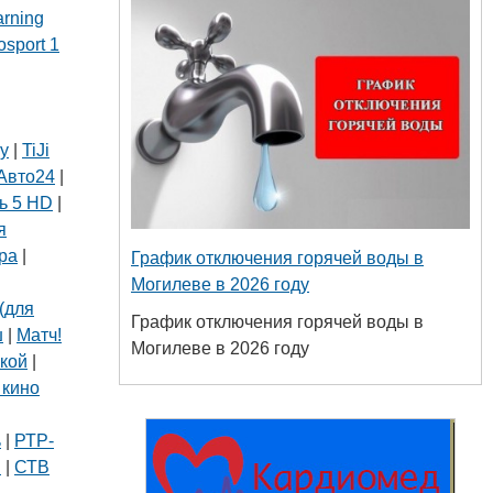
arning
osport 1
ly
|
TiJi
Авто24
|
ь 5 HD
|
я
ра
|
График отключения горячей воды в
Могилеве в 2026 году
(для
График отключения горячей воды в
ш
|
Матч!
Могилеве в 2026 году
кой
|
 кино
|
ь
|
РТР-
В
|
СТВ