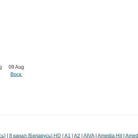
g
09 Aug
Воск.
сь)
|
8 канал (Беларусь) HD
|
A1
|
A2
|
AIVA
|
Amedia Hit
|
Amed