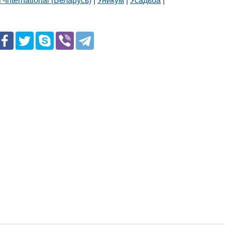
-International (Беларусь)
|
Уникум
|
Усадьба
|