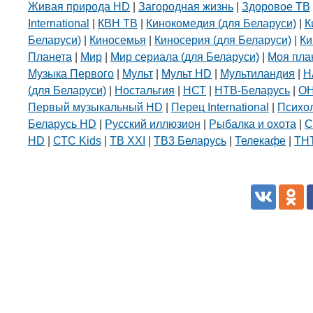
Живая природа HD
|
Загородная жизнь
|
Здоровое ТВ
International
|
КВН ТВ
|
Кинокомедия (для Беларуси)
|
К
Беларуси)
|
Киносемья
|
Киносерия (для Беларуси)
|
Ки
Планета
|
Мир
|
Мир сериала (для Беларуси)
|
Моя пла
Музыка Первого
|
Мульт
|
Мульт HD
|
Мультиландия
|
Н
(для Беларуси)
|
Ностальгия
|
НСТ
|
НТВ-Беларусь
|
О
Первый музыкальный HD
|
Перец International
|
Психо
Беларусь HD
|
Русский иллюзион
|
Рыбалка и охота
|
С
HD
|
СТС Kids
|
ТВ XXI
|
ТВ3 Беларусь
|
Телекафе
|
ТНТ