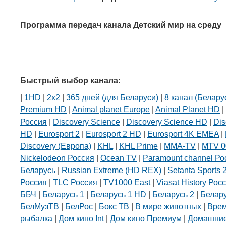
Программа передач канала Детский мир на среду
Быстрый выбор канала:
|
1HD
|
2х2
|
365 дней (для Беларуси)
|
8 канал (Белару
Premium HD
|
Animal planet Europe
|
Animal Planet HD
|
Россия
|
Discovery Science
|
Discovery Science HD
|
Dis
HD
|
Eurosport 2
|
Eurosport 2 HD
|
Eurosport 4K EMEA
|
Discovery (Европа)
|
KHL
|
KHL Prime
|
MMA-TV
|
MTV 0
Nickelodeon Россия
|
Ocean TV
|
Paramount channel Ро
Беларусь
|
Russian Extreme (HD REX)
|
Setanta Sports 
Россия
|
TLC Россия
|
TV1000 East
|
Viasat History Рос
ББЧ
|
Беларусь 1
|
Беларусь 1 HD
|
Беларусь 2
|
Белар
БелМузТВ
|
БелРос
|
Бокс ТВ
|
В мире животных
|
Вре
рыбалка
|
Дом кино Int
|
Дом кино Премиум
|
Домашние