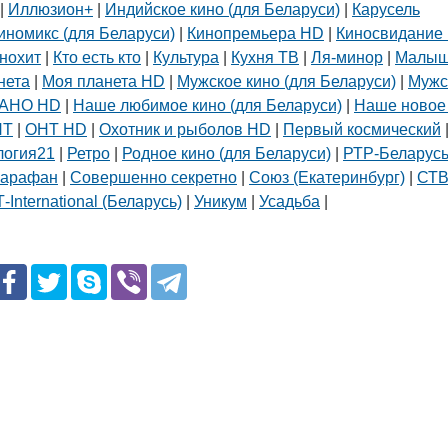
|
Иллюзион+
|
Индийское кино (для Беларуси)
|
Карусель
иномикс (для Беларуси)
|
Кинопремьера HD
|
Киносвидание 
нохит
|
Кто есть кто
|
Культура
|
Кухня ТВ
|
Ля-минор
|
Малы
нета
|
Моя планета HD
|
Мужское кино (для Беларуси)
|
Мужс
АНО HD
|
Наше любимое кино (для Беларуси)
|
Наше новое
НТ
|
ОНТ HD
|
Охотник и рыболов HD
|
Первый космический
логия21
|
Ретро
|
Родное кино (для Беларуси)
|
РТР-Беларус
арафан
|
Совершенно секретно
|
Союз (Екатеринбург)
|
СТ
-International (Беларусь)
|
Уникум
|
Усадьба
|