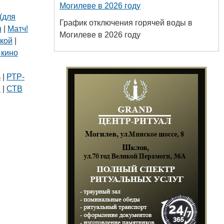
Могилеве в 2026 году
(для
График отключения горячей воды в
ш
|
Матч!
Могилеве в 2026 году
кой
|
 кино
|
ь
|
РТР-
В
|
СТВ