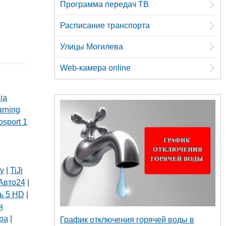
Программа передач ТВ
Расписание транспорта
Улицы Могилева
Web-камера online
ia
arning
osport 1
ly
|
TiJi
Авто24
|
ь 5 HD
|
я
ра
|
График отключения горячей воды в