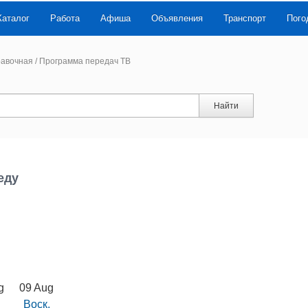
Каталог
Работа
Афиша
Объявления
Транспорт
Пого
авочная
/
Программа передач ТВ
Найти
еду
g
09 Aug
Воск.