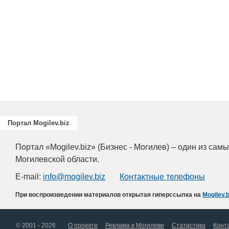
Портал Mogilev.biz
Портал «Mogilev.biz» (Бизнес - Могилев) – один из са
Могилевской области.
E-mail:
info@mogilev.biz
Контактные телефоны
При воспроизведении материалов открытая гиперссылка на
Mogilev.b
© 2001 - 2026
О проекте
Реклама в Могилеве
Статистика
Конт