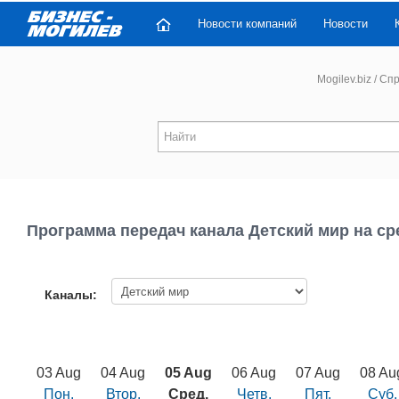
Новости компаний
Новости
Mogilev.biz
/
Спр
Программа передач канала Детский мир на ср
Каналы:
03 Aug
04 Aug
05 Aug
06 Aug
07 Aug
08 Au
Пон.
Втор.
Сред.
Четв.
Пят.
Суб.