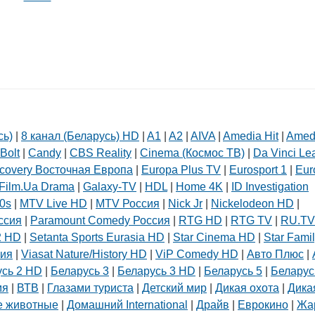
сь)
|
8 канал (Беларусь) HD
|
A1
|
A2
|
AIVA
|
Amedia Hit
|
Amed
Bolt
|
Candy
|
CBS Reality
|
Cinema (Космос ТВ)
|
Da Vinci Le
covery Восточная Европа
|
Europa Plus TV
|
Eurosport 1
|
Eur
Film.Ua Drama
|
Galaxy-TV
|
HDL
|
Home 4K
|
ID Investigation
0s
|
MTV Live HD
|
MTV Россия
|
Nick Jr
|
Nickelodeon HD
|
ссия
|
Paramount Comedy Россия
|
RTG HD
|
RTG TV
|
RU.TV
2 HD
|
Setanta Sports Eurasia HD
|
Star Cinema HD
|
Star Fami
сия
|
Viasat Nature/History HD
|
ViP Comedy HD
|
Авто Плюс
|
усь 2 HD
|
Беларусь 3
|
Беларусь 3 HD
|
Беларусь 5
|
Беларус
мя
|
ВТВ
|
Глазами туриста
|
Детский мир
|
Дикая охота
|
Дика
 животные
|
Домашний International
|
Драйв
|
Еврокино
|
Жа