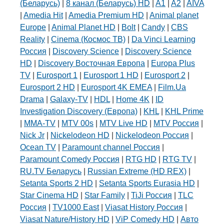
(Беларусь)
|
8 канал (Беларусь) HD
|
A1
|
A2
|
AIVA
|
Amedia Hit
|
Amedia Premium HD
|
Animal planet
Europe
|
Animal Planet HD
|
Bolt
|
Candy
|
CBS
Reality
|
Cinema (Космос ТВ)
|
Da Vinci Learning
Россия
|
Discovery Science
|
Discovery Science
HD
|
Discovery Восточная Европа
|
Europa Plus
TV
|
Eurosport 1
|
Eurosport 1 HD
|
Eurosport 2
|
Eurosport 2 HD
|
Eurosport 4K EMEA
|
Film.Ua
Drama
|
Galaxy-TV
|
HDL
|
Home 4K
|
ID
Investigation Discovery (Европа)
|
KHL
|
KHL Prime
|
MMA-TV
|
MTV 00s
|
MTV Live HD
|
MTV Россия
|
Nick Jr
|
Nickelodeon HD
|
Nickelodeon Россия
|
Ocean TV
|
Paramount channel Россия
|
Paramount Comedy Россия
|
RTG HD
|
RTG TV
|
RU.TV Беларусь
|
Russian Extreme (HD REX)
|
Setanta Sports 2 HD
|
Setanta Sports Eurasia HD
|
Star Cinema HD
|
Star Family
|
TiJi Россия
|
TLC
Россия
|
TV1000 East
|
Viasat History Россия
|
Viasat Nature/History HD
|
ViP Comedy HD
|
Авто