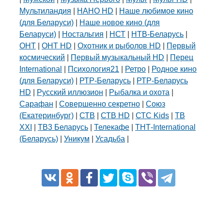
Мультиландия
|
НАНО HD
|
Наше любимое кино
(для Беларуси)
|
Наше новое кино (для
Беларуси)
|
Ностальгия
|
НСТ
|
НТВ-Беларусь
|
ОНТ
|
ОНТ HD
|
Охотник и рыболов HD
|
Первый
космический
|
Первый музыкальный HD
|
Перец
International
|
Психология21
|
Ретро
|
Родное кино
(для Беларуси)
|
РТР-Беларусь
|
РТР-Беларусь
HD
|
Русский иллюзион
|
Рыбалка и охота
|
Сарафан
|
Совершенно секретно
|
Союз
(Екатеринбург)
|
СТВ
|
СТВ HD
|
СТС Kids
|
ТВ
XXI
|
ТВ3 Беларусь
|
Телекафе
|
ТНТ-International
(Беларусь)
|
Уникум
|
Усадьба
|