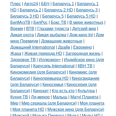
Плюс
|
Авто24
|
ББЧ
|
Беларусь 1
|
Беларусь 1
HD
|
Беларусь 2
|
Беларусь 2 HD
|
Беларусь 3
|
Беларусь 3 HD
|
Беларусь 5
|
Беларусь 5 HD
|
БелМузТВ
|
БелРос
|
Бокс ТВ
|
В мире животных
|
Время
|
ВТВ
|
Глазами туриста
|
Детский мир
|
Дикая охота
|
Дикая рыбалка
|
Дом кино Int
|
Дом
кино Премиум
|
Домашние животные
|
Домашний International
|
Драйв
|
Еврокино
|
Жара
|
Живая природа HD
|
Загородная жизнь
|
Здоровое ТВ
|
Иллюзион+
|
Индийское кино (для
Беларуси)
|
Карусель International
|
КВН ТВ
|
Кинокомедия (для Беларуси)
|
Киномикс (для
Беларуси)
|
Кинопремьера HD
|
Киносвидание
(для Беларуси)
|
Киносемья
|
Киносерия (для
Беларуси)
|
Кинохит
|
Кто есть кто
|
Культура
|
Кухня ТВ
|
Ля-минор
|
Малыш
|
Матч! Планета
|
Мир
|
Мир сериала (для Беларуси)
|
Моя планета
|
Моя планета HD
|
Мужское кино (для Беларуси)
|
Мужской
|
Музыка Первого
|
Мульт
|
Мульт HD
|