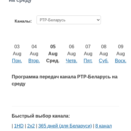
на среду
Работа
Афиша
Каналы:
Объявления
03
04
05
06
07
08
09
Транспорт
Aug
Aug
Aug
Aug
Aug
Aug
Aug
Пон.
Втор.
Сред.
Четв.
Пят.
Суб.
Воск.
Погода
Программа передач канала РТР-Беларусь на
Курсы валют
среду
Еще
Быстрый выбор канала:
|
1HD
|
2х2
|
365 дней (для Беларуси)
|
8 канал