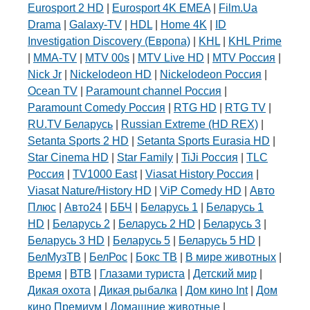
Eurosport 2 HD
|
Eurosport 4K EMEA
|
Film.Ua
Drama
|
Galaxy-TV
|
HDL
|
Home 4K
|
ID
Investigation Discovery (Европа)
|
KHL
|
KHL Prime
|
MMA-TV
|
MTV 00s
|
MTV Live HD
|
MTV Россия
|
Nick Jr
|
Nickelodeon HD
|
Nickelodeon Россия
|
Ocean TV
|
Paramount channel Россия
|
Paramount Comedy Россия
|
RTG HD
|
RTG TV
|
RU.TV Беларусь
|
Russian Extreme (HD REX)
|
Setanta Sports 2 HD
|
Setanta Sports Eurasia HD
|
Star Cinema HD
|
Star Family
|
TiJi Россия
|
TLC
Россия
|
TV1000 East
|
Viasat History Россия
|
Viasat Nature/History HD
|
ViP Comedy HD
|
Авто
Плюс
|
Авто24
|
ББЧ
|
Беларусь 1
|
Беларусь 1
HD
|
Беларусь 2
|
Беларусь 2 HD
|
Беларусь 3
|
Беларусь 3 HD
|
Беларусь 5
|
Беларусь 5 HD
|
БелМузТВ
|
БелРос
|
Бокс ТВ
|
В мире животных
|
Время
|
ВТВ
|
Глазами туриста
|
Детский мир
|
Дикая охота
|
Дикая рыбалка
|
Дом кино Int
|
Дом
кино Премиум
|
Домашние животные
|