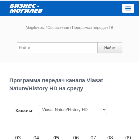
Close
Mogilev.biz
/
Справочная
/
Программа передач ТВ
Новости компаний
Найти
Новости
Каталог
Программа передач канала Viasat
Nature/History HD на среду
Работа
Афиша
Каналы:
Объявления
03
04
05
06
07
08
09