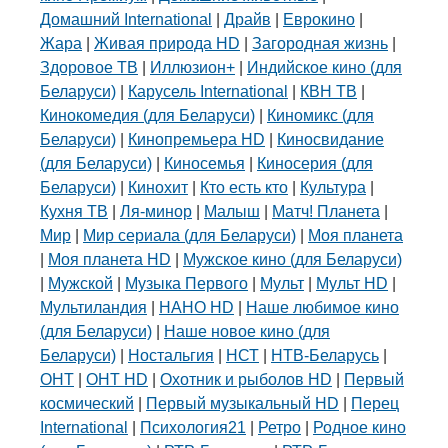
Домашний International
|
Драйв
|
Еврокино
|
Жара
|
Живая природа HD
|
Загородная жизнь
|
Здоровое ТВ
|
Иллюзион+
|
Индийское кино (для
Беларуси)
|
Карусель International
|
КВН ТВ
|
Кинокомедия (для Беларуси)
|
Киномикс (для
Беларуси)
|
Кинопремьера HD
|
Киносвидание
(для Беларуси)
|
Киносемья
|
Киносерия (для
Беларуси)
|
Кинохит
|
Кто есть кто
|
Культура
|
Кухня ТВ
|
Ля-минор
|
Малыш
|
Матч! Планета
|
Мир
|
Мир сериала (для Беларуси)
|
Моя планета
|
Моя планета HD
|
Мужское кино (для Беларуси)
|
Мужской
|
Музыка Первого
|
Мульт
|
Мульт HD
|
Мультиландия
|
НАНО HD
|
Наше любимое кино
(для Беларуси)
|
Наше новое кино (для
Беларуси)
|
Ностальгия
|
НСТ
|
НТВ-Беларусь
|
ОНТ
|
ОНТ HD
|
Охотник и рыболов HD
|
Первый
космический
|
Первый музыкальный HD
|
Перец
International
|
Психология21
|
Ретро
|
Родное кино