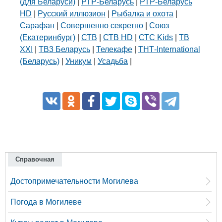
(для Беларуси)
|
РТР-Беларусь
|
РТР-Беларусь
HD
|
Русский иллюзион
|
Рыбалка и охота
|
Сарафан
|
Совершенно секретно
|
Союз
(Екатеринбург)
|
СТВ
|
СТВ HD
|
СТС Kids
|
ТВ
XXI
|
ТВ3 Беларусь
|
Телекафе
|
ТНТ-International
(Беларусь)
|
Уникум
|
Усадьба
|
Справочная
Достопримечательности Могилева
Погода в Могилеве