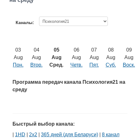
на среду
Работа
Афиша
Каналы:
Объявления
03
04
05
06
07
08
09
Транспорт
Aug
Aug
Aug
Aug
Aug
Aug
Aug
Пон.
Втор.
Сред.
Четв.
Пят.
Суб.
Воск.
Погода
Программа передач канала Психология21 на
Курсы валют
среду
Еще
Быстрый выбор канала:
|
1HD
|
2х2
|
365 дней (для Беларуси)
|
8 канал