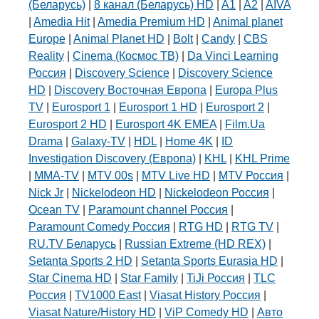
(Беларусь)
|
8 канал (Беларусь) HD
|
A1
|
A2
|
AIVA
|
Amedia Hit
|
Amedia Premium HD
|
Animal planet
Europe
|
Animal Planet HD
|
Bolt
|
Candy
|
CBS
Reality
|
Cinema (Космос ТВ)
|
Da Vinci Learning
Россия
|
Discovery Science
|
Discovery Science
HD
|
Discovery Восточная Европа
|
Europa Plus
TV
|
Eurosport 1
|
Eurosport 1 HD
|
Eurosport 2
|
Eurosport 2 HD
|
Eurosport 4K EMEA
|
Film.Ua
Drama
|
Galaxy-TV
|
HDL
|
Home 4K
|
ID
Investigation Discovery (Европа)
|
KHL
|
KHL Prime
|
MMA-TV
|
MTV 00s
|
MTV Live HD
|
MTV Россия
|
Nick Jr
|
Nickelodeon HD
|
Nickelodeon Россия
|
Ocean TV
|
Paramount channel Россия
|
Paramount Comedy Россия
|
RTG HD
|
RTG TV
|
RU.TV Беларусь
|
Russian Extreme (HD REX)
|
Setanta Sports 2 HD
|
Setanta Sports Eurasia HD
|
Star Cinema HD
|
Star Family
|
TiJi Россия
|
TLC
Россия
|
TV1000 East
|
Viasat History Россия
|
Viasat Nature/History HD
|
ViP Comedy HD
|
Авто