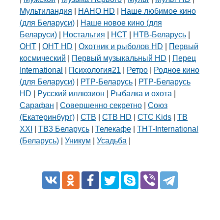
Мультиландия
|
НАНО HD
|
Наше любимое кино
(для Беларуси)
|
Наше новое кино (для
Беларуси)
|
Ностальгия
|
НСТ
|
НТВ-Беларусь
|
ОНТ
|
ОНТ HD
|
Охотник и рыболов HD
|
Первый
космический
|
Первый музыкальный HD
|
Перец
International
|
Психология21
|
Ретро
|
Родное кино
(для Беларуси)
|
РТР-Беларусь
|
РТР-Беларусь
HD
|
Русский иллюзион
|
Рыбалка и охота
|
Сарафан
|
Совершенно секретно
|
Союз
(Екатеринбург)
|
СТВ
|
СТВ HD
|
СТС Kids
|
ТВ
XXI
|
ТВ3 Беларусь
|
Телекафе
|
ТНТ-International
(Беларусь)
|
Уникум
|
Усадьба
|