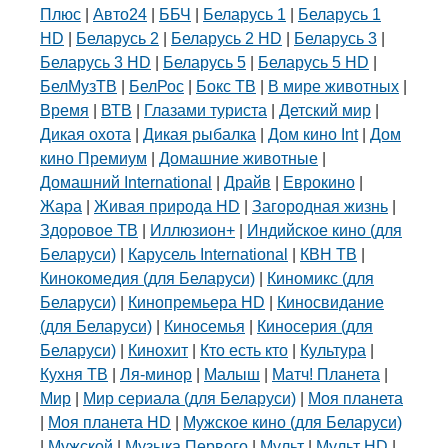
Плюс
|
Авто24
|
ББЧ
|
Беларусь 1
|
Беларусь 1
HD
|
Беларусь 2
|
Беларусь 2 HD
|
Беларусь 3
|
Беларусь 3 HD
|
Беларусь 5
|
Беларусь 5 HD
|
БелМузТВ
|
БелРос
|
Бокс ТВ
|
В мире животных
|
Время
|
ВТВ
|
Глазами туриста
|
Детский мир
|
Дикая охота
|
Дикая рыбалка
|
Дом кино Int
|
Дом
кино Премиум
|
Домашние животные
|
Домашний International
|
Драйв
|
Еврокино
|
Жара
|
Живая природа HD
|
Загородная жизнь
|
Здоровое ТВ
|
Иллюзион+
|
Индийское кино (для
Беларуси)
|
Карусель International
|
КВН ТВ
|
Кинокомедия (для Беларуси)
|
Киномикс (для
Беларуси)
|
Кинопремьера HD
|
Киносвидание
(для Беларуси)
|
Киносемья
|
Киносерия (для
Беларуси)
|
Кинохит
|
Кто есть кто
|
Культура
|
Кухня ТВ
|
Ля-минор
|
Малыш
|
Матч! Планета
|
Мир
|
Мир сериала (для Беларуси)
|
Моя планета
|
Моя планета HD
|
Мужское кино (для Беларуси)
|
Мужской
|
Музыка Первого
|
Мульт
|
Мульт HD
|