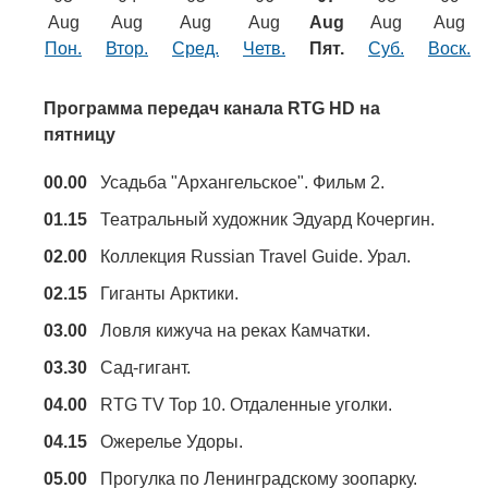
Транспорт
Aug
Aug
Aug
Aug
Aug
Aug
Aug
Пон.
Втор.
Сред.
Четв.
Пят.
Суб.
Воск.
Погода
Программа передач канала RTG HD на
Курсы валют
пятницу
00.00
Усадьба "Архангельское". Фильм 2.
Еще
01.15
Театральный художник Эдуард Кочергин.
02.00
Коллекция Russian Travel Guide. Урал.
02.15
Гиганты Арктики.
03.00
Ловля кижуча на реках Камчатки.
03.30
Сад-гигант.
04.00
RTG TV Top 10. Отдаленные уголки.
04.15
Ожерелье Удоры.
05.00
Прогулка по Ленинградскому зоопарку.