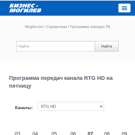
Close
Mogilev.biz
/
Справочная
/
Программа передач ТВ
Новости компаний
Найти
Новости
Каталог
Программа передач канала RTG HD на
пятницу
Работа
Афиша
Каналы:
Объявления
03
04
05
06
07
08
09