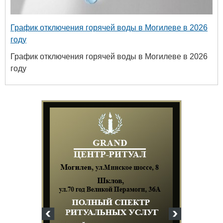
График отключения горячей воды в Могилеве в 2026
году
График отключения горячей воды в Могилеве в 2026
году
венный
х и
гий
63-18-45