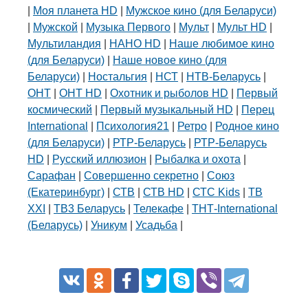
|
Моя планета HD
|
Мужское кино (для Беларуси)
|
Мужской
|
Музыка Первого
|
Мульт
|
Мульт HD
|
Мультиландия
|
НАНО HD
|
Наше любимое кино
(для Беларуси)
|
Наше новое кино (для
Беларуси)
|
Ностальгия
|
НСТ
|
НТВ-Беларусь
|
ОНТ
|
ОНТ HD
|
Охотник и рыболов HD
|
Первый
космический
|
Первый музыкальный HD
|
Перец
International
|
Психология21
|
Ретро
|
Родное кино
(для Беларуси)
|
РТР-Беларусь
|
РТР-Беларусь
HD
|
Русский иллюзион
|
Рыбалка и охота
|
Сарафан
|
Совершенно секретно
|
Союз
(Екатеринбург)
|
СТВ
|
СТВ HD
|
СТС Kids
|
ТВ
XXI
|
ТВ3 Беларусь
|
Телекафе
|
ТНТ-International
(Беларусь)
|
Уникум
|
Усадьба
|