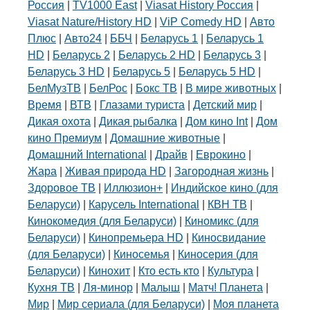
Россия
|
TV1000 East
|
Viasat History Россия
|
Viasat Nature/History HD
|
ViP Comedy HD
|
Авто
Плюс
|
Авто24
|
ББЧ
|
Беларусь 1
|
Беларусь 1
HD
|
Беларусь 2
|
Беларусь 2 HD
|
Беларусь 3
|
Беларусь 3 HD
|
Беларусь 5
|
Беларусь 5 HD
|
БелМузТВ
|
БелРос
|
Бокс ТВ
|
В мире животных
|
Время
|
ВТВ
|
Глазами туриста
|
Детский мир
|
Дикая охота
|
Дикая рыбалка
|
Дом кино Int
|
Дом
кино Премиум
|
Домашние животные
|
Домашний International
|
Драйв
|
Еврокино
|
Жара
|
Живая природа HD
|
Загородная жизнь
|
Здоровое ТВ
|
Иллюзион+
|
Индийское кино (для
Беларуси)
|
Карусель International
|
КВН ТВ
|
Кинокомедия (для Беларуси)
|
Киномикс (для
Беларуси)
|
Кинопремьера HD
|
Киносвидание
(для Беларуси)
|
Киносемья
|
Киносерия (для
Беларуси)
|
Кинохит
|
Кто есть кто
|
Культура
|
Кухня ТВ
|
Ля-минор
|
Малыш
|
Матч! Планета
|
Мир
|
Мир сериала (для Беларуси)
|
Моя планета