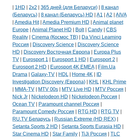
|
1HD
|
2х2
|
365 дней (для Беларуси)
|
8 канал
(Беларусь)
|
8 канал (Беларусь) HD
|
A1
|
A2
|
AIVA
|
Amedia Hit
|
Amedia Premium HD
|
Animal planet
Europe
|
Animal Planet HD
|
Bolt
|
Candy
|
CBS
Reality
|
Cinema (Космос ТВ)
|
Da Vinci Learning
Россия
|
Discovery Science
|
Discovery Science
HD
|
Discovery Восточная Европа
|
Europa Plus
TV
|
Eurosport 1
|
Eurosport 1 HD
|
Eurosport 2
|
Eurosport 2 HD
|
Eurosport 4K EMEA
|
Film.Ua
Drama
|
Galaxy-TV
|
HDL
|
Home 4K
|
ID
Investigation Discovery (Европа)
|
KHL
|
KHL Prime
|
MMA-TV
|
MTV 00s
|
MTV Live HD
|
MTV Россия
|
Nick Jr
|
Nickelodeon HD
|
Nickelodeon Россия
|
Ocean TV
|
Paramount channel Россия
|
Paramount Comedy Россия
|
RTG HD
|
RTG TV
|
RU.TV Беларусь
|
Russian Extreme (HD REX)
|
Setanta Sports 2 HD
|
Setanta Sports Eurasia HD
|
Star Cinema HD
|
Star Family
|
TiJi Россия
|
TLC