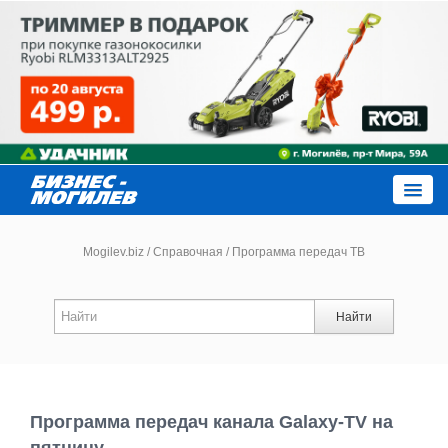
Close
Mogilev.biz
/
Справочная
/
Программа передач ТВ
Новости компаний
Найти
Новости
Каталог
Программа передач канала Galaxy-TV на