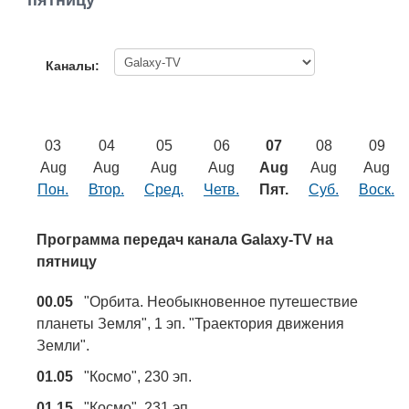
пятницу
Работа
Афиша
Каналы:
Объявления
03
04
05
06
07
08
09
Транспорт
Aug
Aug
Aug
Aug
Aug
Aug
Aug
Пон.
Втор.
Сред.
Четв.
Пят.
Суб.
Воск.
Погода
Программа передач канала Galaxy-TV на
Курсы валют
пятницу
00.05
"Орбита. Необыкновенное путешествие
Еще
планеты Земля", 1 эп. "Траектория движения
Земли".
01.05
"Космо", 230 эп.
01.15
"Космо", 231 эп.