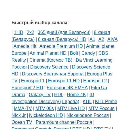
Быстрый выбор канала:
|
1HD
|
2х2
|
365 дней (для Беларуси)
|
8 канал
(Беларусь)
|
8 канал (Беларусь) HD
|
A1
|
A2
|
AIVA
|
Amedia Hit
|
Amedia Premium HD
|
Animal planet
Europe
|
Animal Planet HD
|
Bolt
|
Candy
|
CBS
Reality
|
Cinema (Космос ТВ)
|
Da Vinci Learning
Россия
|
Discovery Science
|
Discovery Science
HD
|
Discovery Восточная Европа
|
Europa Plus
TV
|
Eurosport 1
|
Eurosport 1 HD
|
Eurosport 2
|
Eurosport 2 HD
|
Eurosport 4K EMEA
|
Film.Ua
Drama
|
Galaxy-TV
|
HDL
|
Home 4K
|
ID
Investigation Discovery (Европа)
|
KHL
|
KHL Prime
|
MMA-TV
|
MTV 00s
|
MTV Live HD
|
MTV Россия
|
Nick Jr
|
Nickelodeon HD
|
Nickelodeon Россия
|
Ocean TV
|
Paramount channel Россия
|