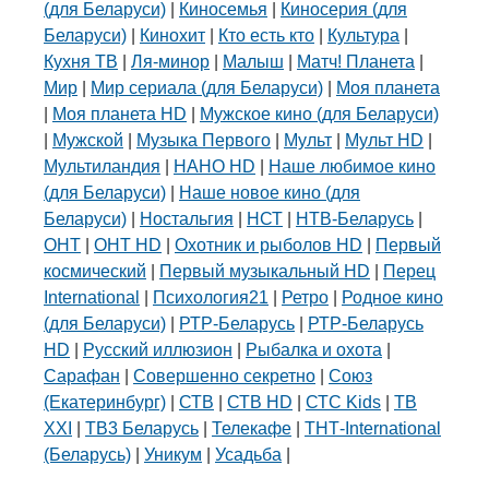
(для Беларуси)
|
Киносемья
|
Киносерия (для
Беларуси)
|
Кинохит
|
Кто есть кто
|
Культура
|
Кухня ТВ
|
Ля-минор
|
Малыш
|
Матч! Планета
|
Мир
|
Мир сериала (для Беларуси)
|
Моя планета
|
Моя планета HD
|
Мужское кино (для Беларуси)
|
Мужской
|
Музыка Первого
|
Мульт
|
Мульт HD
|
Мультиландия
|
НАНО HD
|
Наше любимое кино
(для Беларуси)
|
Наше новое кино (для
Беларуси)
|
Ностальгия
|
НСТ
|
НТВ-Беларусь
|
ОНТ
|
ОНТ HD
|
Охотник и рыболов HD
|
Первый
космический
|
Первый музыкальный HD
|
Перец
International
|
Психология21
|
Ретро
|
Родное кино
(для Беларуси)
|
РТР-Беларусь
|
РТР-Беларусь
HD
|
Русский иллюзион
|
Рыбалка и охота
|
Сарафан
|
Совершенно секретно
|
Союз
(Екатеринбург)
|
СТВ
|
СТВ HD
|
СТС Kids
|
ТВ
XXI
|
ТВ3 Беларусь
|
Телекафе
|
ТНТ-International
(Беларусь)
|
Уникум
|
Усадьба
|