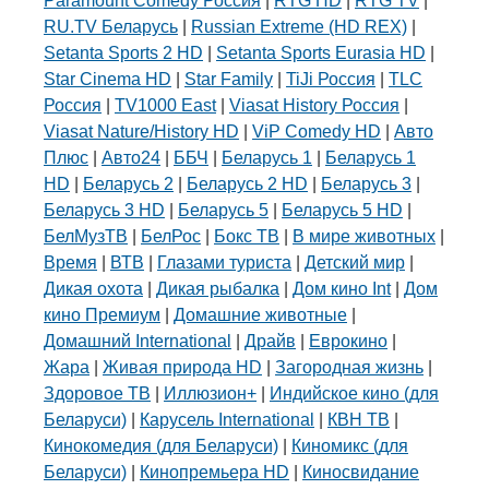
Paramount Comedy Россия
|
RTG HD
|
RTG TV
|
RU.TV Беларусь
|
Russian Extreme (HD REX)
|
Setanta Sports 2 HD
|
Setanta Sports Eurasia HD
|
Star Cinema HD
|
Star Family
|
TiJi Россия
|
TLC
Россия
|
TV1000 East
|
Viasat History Россия
|
Viasat Nature/History HD
|
ViP Comedy HD
|
Авто
Плюс
|
Авто24
|
ББЧ
|
Беларусь 1
|
Беларусь 1
HD
|
Беларусь 2
|
Беларусь 2 HD
|
Беларусь 3
|
Беларусь 3 HD
|
Беларусь 5
|
Беларусь 5 HD
|
БелМузТВ
|
БелРос
|
Бокс ТВ
|
В мире животных
|
Время
|
ВТВ
|
Глазами туриста
|
Детский мир
|
Дикая охота
|
Дикая рыбалка
|
Дом кино Int
|
Дом
кино Премиум
|
Домашние животные
|
Домашний International
|
Драйв
|
Еврокино
|
Жара
|
Живая природа HD
|
Загородная жизнь
|
Здоровое ТВ
|
Иллюзион+
|
Индийское кино (для
Беларуси)
|
Карусель International
|
КВН ТВ
|
Кинокомедия (для Беларуси)
|
Киномикс (для
Беларуси)
|
Кинопремьера HD
|
Киносвидание