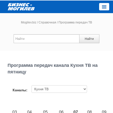
Close
Mogilev.biz
/
Справочная
/
Программа передач ТВ
Новости компаний
Найти
Новости
Каталог
Программа передач канала Кухня ТВ на
пятницу
Работа
Афиша
Каналы:
Объявления
03
04
05
06
07
08
09