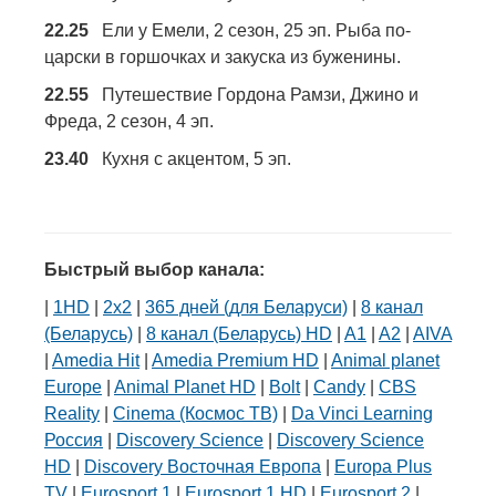
22.25
Ели у Емели, 2 сезон, 25 эп. Рыба по-
царски в горшочках и закуска из буженины.
22.55
Путешествие Гордона Рамзи, Джино и
Фреда, 2 сезон, 4 эп.
23.40
Кухня с акцентом, 5 эп.
Быстрый выбор канала:
|
1HD
|
2х2
|
365 дней (для Беларуси)
|
8 канал
(Беларусь)
|
8 канал (Беларусь) HD
|
A1
|
A2
|
AIVA
|
Amedia Hit
|
Amedia Premium HD
|
Animal planet
Europe
|
Animal Planet HD
|
Bolt
|
Candy
|
CBS
Reality
|
Cinema (Космос ТВ)
|
Da Vinci Learning
Россия
|
Discovery Science
|
Discovery Science
HD
|
Discovery Восточная Европа
|
Europa Plus
TV
|
Eurosport 1
|
Eurosport 1 HD
|
Eurosport 2
|