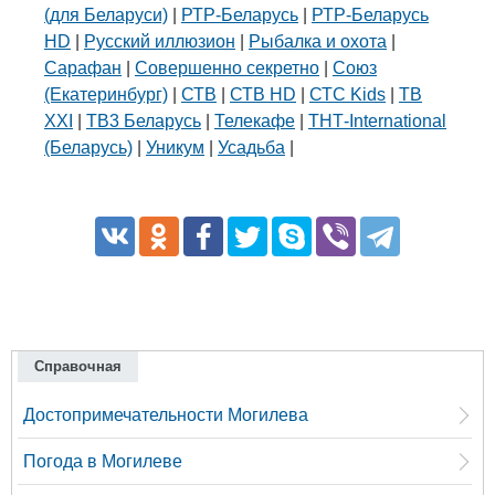
(для Беларуси)
|
РТР-Беларусь
|
РТР-Беларусь
HD
|
Русский иллюзион
|
Рыбалка и охота
|
Сарафан
|
Совершенно секретно
|
Союз
(Екатеринбург)
|
СТВ
|
СТВ HD
|
СТС Kids
|
ТВ
XXI
|
ТВ3 Беларусь
|
Телекафе
|
ТНТ-International
(Беларусь)
|
Уникум
|
Усадьба
|
Справочная
Достопримечательности Могилева
Погода в Могилеве