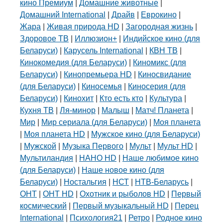
кино Премиум
|
Домашние животные
|
Домашний International
|
Драйв
|
Еврокино
|
Жара
|
Живая природа HD
|
Загородная жизнь
|
Здоровое ТВ
|
Иллюзион+
|
Индийское кино (для
Беларуси)
|
Карусель International
|
КВН ТВ
|
Кинокомедия (для Беларуси)
|
Киномикс (для
Беларуси)
|
Кинопремьера HD
|
Киносвидание
(для Беларуси)
|
Киносемья
|
Киносерия (для
Беларуси)
|
Кинохит
|
Кто есть кто
|
Культура
|
Кухня ТВ
|
Ля-минор
|
Малыш
|
Матч! Планета
|
Мир
|
Мир сериала (для Беларуси)
|
Моя планета
|
Моя планета HD
|
Мужское кино (для Беларуси)
|
Мужской
|
Музыка Первого
|
Мульт
|
Мульт HD
|
Мультиландия
|
НАНО HD
|
Наше любимое кино
(для Беларуси)
|
Наше новое кино (для
Беларуси)
|
Ностальгия
|
НСТ
|
НТВ-Беларусь
|
ОНТ
|
ОНТ HD
|
Охотник и рыболов HD
|
Первый
космический
|
Первый музыкальный HD
|
Перец
International
|
Психология21
|
Ретро
|
Родное кино