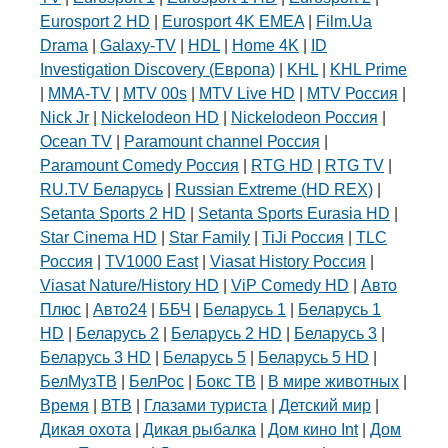
Eurosport 2 HD
|
Eurosport 4K EMEA
|
Film.Ua
Drama
|
Galaxy-TV
|
HDL
|
Home 4K
|
ID
Investigation Discovery (Европа)
|
KHL
|
KHL Prime
|
MMA-TV
|
MTV 00s
|
MTV Live HD
|
MTV Россия
|
Nick Jr
|
Nickelodeon HD
|
Nickelodeon Россия
|
Ocean TV
|
Paramount channel Россия
|
Paramount Comedy Россия
|
RTG HD
|
RTG TV
|
RU.TV Беларусь
|
Russian Extreme (HD REX)
|
Setanta Sports 2 HD
|
Setanta Sports Eurasia HD
|
Star Cinema HD
|
Star Family
|
TiJi Россия
|
TLC
Россия
|
TV1000 East
|
Viasat History Россия
|
Viasat Nature/History HD
|
ViP Comedy HD
|
Авто
Плюс
|
Авто24
|
ББЧ
|
Беларусь 1
|
Беларусь 1
HD
|
Беларусь 2
|
Беларусь 2 HD
|
Беларусь 3
|
Беларусь 3 HD
|
Беларусь 5
|
Беларусь 5 HD
|
БелМузТВ
|
БелРос
|
Бокс ТВ
|
В мире животных
|
Время
|
ВТВ
|
Глазами туриста
|
Детский мир
|
Дикая охота
|
Дикая рыбалка
|
Дом кино Int
|
Дом