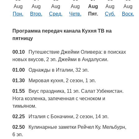
Транспорт
Aug
Aug
Aug
Aug
Aug
Aug
Aug
Пон.
Втор.
Сред.
Четв.
Пят.
Суб.
Воск.
Погода
Программа передач канала Кухня ТВ на
Курсы валют
пятницу
00.10
Путешествие Джейми Оливера: в поисках
Еще
новых вкусов, 2 эп. Джейми в Андалусии.
01.00
Однажды в Италии, 32 эп.
01.30
Мировая кухня, 2 сезон, 1 эп.
01.55
Вкус праздника, 11 эп. Салат Узбекистан.
Нога козленка, запеченная с чесноком и
тимьяном.
02.25
Италия с Боначини, 2 сезон, 14 эп.
02.50
Кулинарные заметки Рейчел Ку. Мельбурн,
6 эп.