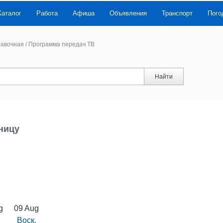
Каталог
Работа
Афиша
Объявления
Транспорт
Пого
авочная
/
Программа передач ТВ
Найти
ницу
g
09 Aug
Воск.