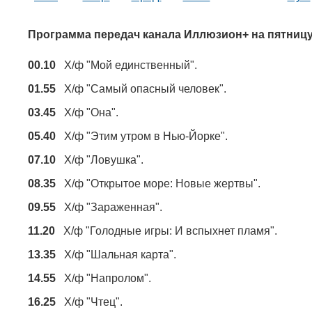
Программа передач канала Иллюзион+ на пятниц
00.10
Х/ф "Мой единственный".
01.55
Х/ф "Самый опасный человек".
03.45
Х/ф "Она".
05.40
Х/ф "Этим утром в Нью-Йорке".
07.10
Х/ф "Ловушка".
08.35
Х/ф "Открытое море: Новые жертвы".
09.55
Х/ф "Зараженная".
11.20
Х/ф "Голодные игры: И вспыхнет пламя".
13.35
Х/ф "Шальная карта".
14.55
Х/ф "Напролом".
16.25
Х/ф "Чтец".