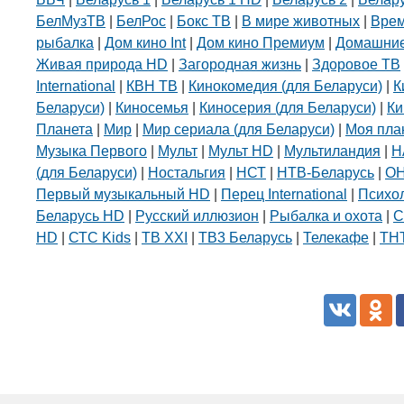
БелМузТВ
|
БелРос
|
Бокс ТВ
|
В мире животных
|
Вре
рыбалка
|
Дом кино Int
|
Дом кино Премиум
|
Домашние
Живая природа HD
|
Загородная жизнь
|
Здоровое ТВ
International
|
КВН ТВ
|
Кинокомедия (для Беларуси)
|
К
Беларуси)
|
Киносемья
|
Киносерия (для Беларуси)
|
Ки
Планета
|
Мир
|
Мир сериала (для Беларуси)
|
Моя пла
Музыка Первого
|
Мульт
|
Мульт HD
|
Мультиландия
|
Н
(для Беларуси)
|
Ностальгия
|
НСТ
|
НТВ-Беларусь
|
О
Первый музыкальный HD
|
Перец International
|
Психо
Беларусь HD
|
Русский иллюзион
|
Рыбалка и охота
|
С
HD
|
СТС Kids
|
ТВ XXI
|
ТВ3 Беларусь
|
Телекафе
|
ТНТ