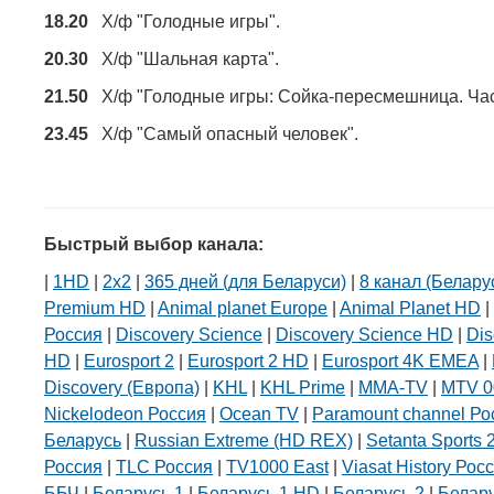
18.20
Х/ф "Голодные игры".
20.30
Х/ф "Шальная карта".
21.50
Х/ф "Голодные игры: Сойка-пересмешница. Час
23.45
Х/ф "Самый опасный человек".
Быстрый выбор канала:
|
1HD
|
2х2
|
365 дней (для Беларуси)
|
8 канал (Белару
Premium HD
|
Animal planet Europe
|
Animal Planet HD
|
Россия
|
Discovery Science
|
Discovery Science HD
|
Dis
HD
|
Eurosport 2
|
Eurosport 2 HD
|
Eurosport 4K EMEA
|
Discovery (Европа)
|
KHL
|
KHL Prime
|
MMA-TV
|
MTV 0
Nickelodeon Россия
|
Ocean TV
|
Paramount channel Ро
Беларусь
|
Russian Extreme (HD REX)
|
Setanta Sports 
Россия
|
TLC Россия
|
TV1000 East
|
Viasat History Рос
ББЧ
|
Беларусь 1
|
Беларусь 1 HD
|
Беларусь 2
|
Белар