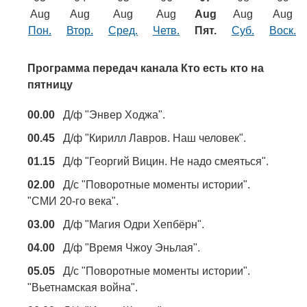
Транспорт
Aug
Aug
Aug
Aug
Aug
Aug
Aug
Пон.
Втор.
Сред.
Четв.
Пят.
Суб.
Воск.
Погода
Программа передач канала Кто есть кто на
Курсы валют
пятницу
00.00
Д/ф "Энвер Ходжа".
Еще
00.45
Д/ф "Кирилл Лавров. Наш человек".
01.15
Д/ф "Георгий Вицин. Не надо смеяться".
02.00
Д/с "Поворотные моменты истории".
"СМИ 20-го века".
03.00
Д/ф "Магия Одри Хепбёрн".
04.00
Д/ф "Время Чжоу Эньлая".
05.05
Д/с "Поворотные моменты истории".
"Вьетнамская война".