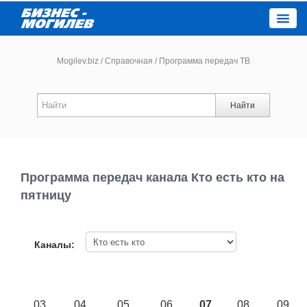
Close
Mogilev.biz
/
Справочная
/
Программа передач ТВ
Новости компаний
Найти
Новости
Каталог
Программа передач канала Кто есть кто на
пятницу
Работа
Афиша
Каналы:
Объявления
03
04
05
06
07
08
09