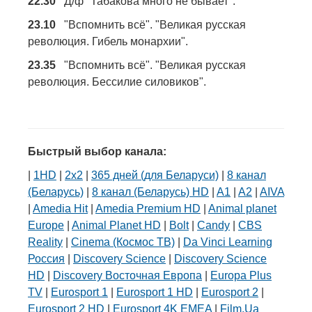
22.30
Д/ф "Табакова много не бывает".
23.10
"Вспомнить всё". "Великая русская
революция. Гибель монархии".
23.35
"Вспомнить всё". "Великая русская
революция. Бессилие силовиков".
Быстрый выбор канала:
|
1HD
|
2х2
|
365 дней (для Беларуси)
|
8 канал
(Беларусь)
|
8 канал (Беларусь) HD
|
A1
|
A2
|
AIVA
|
Amedia Hit
|
Amedia Premium HD
|
Animal planet
Europe
|
Animal Planet HD
|
Bolt
|
Candy
|
CBS
Reality
|
Cinema (Космос ТВ)
|
Da Vinci Learning
Россия
|
Discovery Science
|
Discovery Science
HD
|
Discovery Восточная Европа
|
Europa Plus
TV
|
Eurosport 1
|
Eurosport 1 HD
|
Eurosport 2
|
Eurosport 2 HD
|
Eurosport 4K EMEA
|
Film.Ua