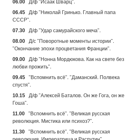
06.00
Д/ф "Исаак Шварц".
06.45
Д/ф "Николай Гринько. Главный папа
СССР".
07.30
Д/ф "Удар самурайского меча".
08.00
Д/с "Поворотные моменты истории".
"Окончание эпохи процветания Франции".
09.00
Д/ф "Нонна Мордюкова. Как на свете без
любви прожить".
09.45
"Вспомнить всё". "Даманский. Полвека
спустя".
10.15
Д/ф "Алексей Баталов. Он же Гога, он же
Гоша".
11.00
"Вспомнить всё". "Великая русская
революция. Мистика или психоз?".
11.30
"Вспомнить всё". "Великая русская
революция. Императрица и Распутин".