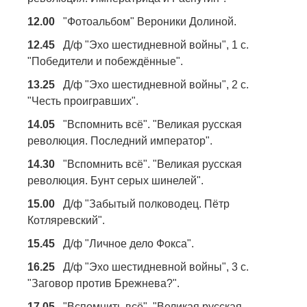
12.00
"Фотоальбом" Вероники Долиной.
12.45
Д/ф "Эхо шестидневной войны", 1 с.
"Победители и побеждённые".
13.25
Д/ф "Эхо шестидневной войны", 2 с.
"Честь проигравших".
14.05
"Вспомнить всё". "Великая русская
революция. Последний император".
14.30
"Вспомнить всё". "Великая русская
революция. Бунт серых шинелей".
15.00
Д/ф "Забытый полководец. Пётр
Котляревский".
15.45
Д/ф "Личное дело Фокса".
16.25
Д/ф "Эхо шестидневной войны", 3 с.
"Заговор против Брежнева?".
17.05
"Вспомнить всё". "Великая русская