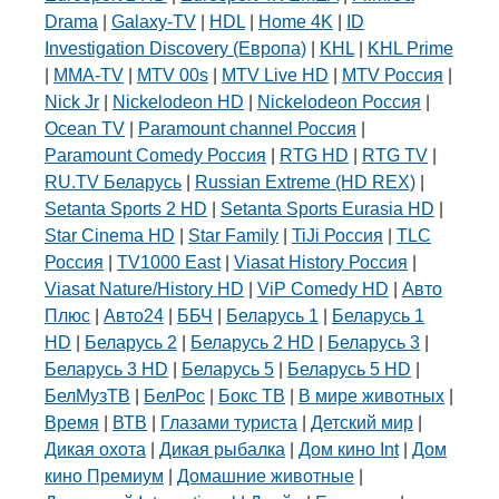
Drama
|
Galaxy-TV
|
HDL
|
Home 4K
|
ID
Investigation Discovery (Европа)
|
KHL
|
KHL Prime
|
MMA-TV
|
MTV 00s
|
MTV Live HD
|
MTV Россия
|
Nick Jr
|
Nickelodeon HD
|
Nickelodeon Россия
|
Ocean TV
|
Paramount channel Россия
|
Paramount Comedy Россия
|
RTG HD
|
RTG TV
|
RU.TV Беларусь
|
Russian Extreme (HD REX)
|
Setanta Sports 2 HD
|
Setanta Sports Eurasia HD
|
Star Cinema HD
|
Star Family
|
TiJi Россия
|
TLC
Россия
|
TV1000 East
|
Viasat History Россия
|
Viasat Nature/History HD
|
ViP Comedy HD
|
Авто
Плюс
|
Авто24
|
ББЧ
|
Беларусь 1
|
Беларусь 1
HD
|
Беларусь 2
|
Беларусь 2 HD
|
Беларусь 3
|
Беларусь 3 HD
|
Беларусь 5
|
Беларусь 5 HD
|
БелМузТВ
|
БелРос
|
Бокс ТВ
|
В мире животных
|
Время
|
ВТВ
|
Глазами туриста
|
Детский мир
|
Дикая охота
|
Дикая рыбалка
|
Дом кино Int
|
Дом
кино Премиум
|
Домашние животные
|