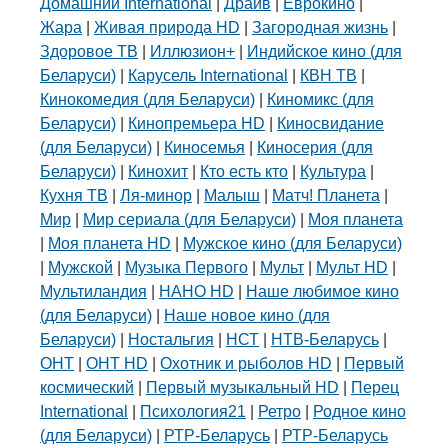
Домашний International
|
Драйв
|
Еврокино
|
Жара
|
Живая природа HD
|
Загородная жизнь
|
Здоровое ТВ
|
Иллюзион+
|
Индийское кино (для
Беларуси)
|
Карусель International
|
КВН ТВ
|
Кинокомедия (для Беларуси)
|
Киномикс (для
Беларуси)
|
Кинопремьера HD
|
Киносвидание
(для Беларуси)
|
Киносемья
|
Киносерия (для
Беларуси)
|
Кинохит
|
Кто есть кто
|
Культура
|
Кухня ТВ
|
Ля-минор
|
Малыш
|
Матч! Планета
|
Мир
|
Мир сериала (для Беларуси)
|
Моя планета
|
Моя планета HD
|
Мужское кино (для Беларуси)
|
Мужской
|
Музыка Первого
|
Мульт
|
Мульт HD
|
Мультиландия
|
НАНО HD
|
Наше любимое кино
(для Беларуси)
|
Наше новое кино (для
Беларуси)
|
Ностальгия
|
НСТ
|
НТВ-Беларусь
|
ОНТ
|
ОНТ HD
|
Охотник и рыболов HD
|
Первый
космический
|
Первый музыкальный HD
|
Перец
International
|
Психология21
|
Ретро
|
Родное кино
(для Беларуси)
|
РТР-Беларусь
|
РТР-Беларусь