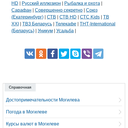
HD
|
Русский иллюзион
|
Рыбалка и охота
|
Сарафан
|
Совершенно секретно
|
Союз
(Екатеринбург)
|
СТВ
|
СТВ HD
|
СТС Kids
|
ТВ
XXI
|
ТВ3 Беларусь
|
Телекафе
|
ТНТ-International
(Беларусь)
|
Уникум
|
Усадьба
|
Справочная
Достопримечательности Могилева
Погода в Могилеве
Курсы валют в Могилеве