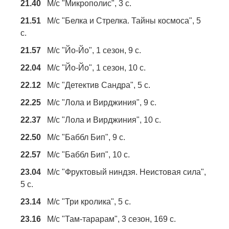
21.40
М/с "Микрополис", 3 с.
21.51
М/с "Белка и Стрелка. Тайны космоса", 5
с.
21.57
М/с "Йо-Йо", 1 сезон, 9 с.
22.04
М/с "Йо-Йо", 1 сезон, 10 с.
22.12
М/с "Детектив Сандра", 5 с.
22.25
М/с "Лола и Вирджиния", 9 с.
22.37
М/с "Лола и Вирджиния", 10 с.
22.50
М/с "Баббл Бип", 9 с.
22.57
М/с "Баббл Бип", 10 с.
23.04
М/с "Фруктовый ниндзя. Неистовая сила",
5 с.
23.14
М/с "Три кролика", 5 с.
23.16
М/с "Там-тарарам", 3 сезон, 169 с.