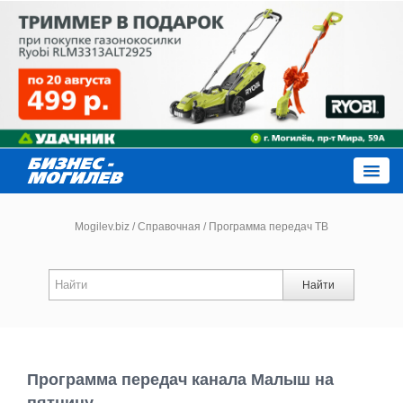
Close
Mogilev.biz
/
Справочная
/
Программа передач ТВ
Новости компаний
Найти
Новости
Каталог
Программа передач канала Малыш на