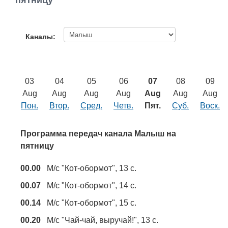
пятницу
Работа
Афиша
Каналы:
Объявления
03
04
05
06
07
08
09
Транспорт
Aug
Aug
Aug
Aug
Aug
Aug
Aug
Пон.
Втор.
Сред.
Четв.
Пят.
Суб.
Воск.
Погода
Программа передач канала Малыш на
Курсы валют
пятницу
00.00
М/с "Кот-обормот", 13 с.
Еще
00.07
М/с "Кот-обормот", 14 с.
00.14
М/с "Кот-обормот", 15 с.
00.20
М/с "Чай-чай, выручай!", 13 с.