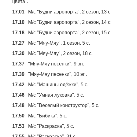
цвета".
17.01
М/с "Будни аэропорта", 2 сезон, 13 с.
17.10
М/с "Будни аэропорта", 2 сезон, 14 с.
17.18
М/с "Будни аэропорта", 2 сезон, 15 с.
17.27
М/с "Мяу-Мяу", 1 сезон, 5 с.
17.30
М/с "Мяу-Мяу", 2 сезон, 18 с.
17.37
"Мяу-Мяу песенки", 9 эп.
17.39
"Мяу-Мяу песенки", 10 эп.
17.42
М/с "Машины одёжки", 5 с.
17.46
М/с "Умная луковка", 5 с.
17.48
М/с "Веселый конструктор", 5 с.
17.50
М/с "Бибика", 5 с.
17.53
М/с "Раскраска", 5 с.
17.55
М/с "Раскраска", 31 с.