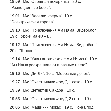
18.59
М/с "Овощная вечеринка", 20 с.
"Разноцветные бобы".
19.01
М/с "Весёлая ферма", 10 с.
"Электрическая корова".
19.10
М/с "Приключения Ам Няма. Видеоблог",
19 с. "Уроки макияжа".
19.12
М/с "Приключения Ам Няма. Видеоблог",
20 с. "Шопинг".
19.14
М/с "Учим английский с Ам Нямом", 10 с.
"Ам Няма раскрашивают в разные цвета".
19.16
М/с "Ди-Ди", 10 с. "Морозный денёк".
19.27
М/с "Счастливчик Фред", 1 сезон, 10 с.
19.39
М/с "Детектив Сандра", 10 с.
19.53
М/с "Счастливчик Фред", 2 сезон, 10 с.
20.05
М/с "Машинки Мокас", 19 с. "Гонка под