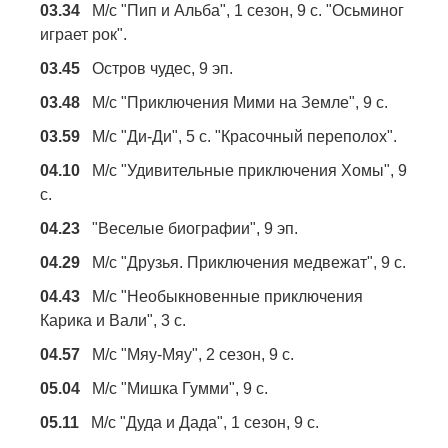
03.34
М/с "Пип и Альба", 1 сезон, 9 с. "Осьминог
играет рок".
03.45
Остров чудес, 9 эп.
03.48
М/с "Приключения Мими на Земле", 9 с.
03.59
М/с "Ди-Ди", 5 с. "Красочный переполох".
04.10
М/с "Удивительные приключения Хомы", 9
с.
04.23
"Веселые биографии", 9 эп.
04.29
М/с "Друзья. Приключения медвежат", 9 с.
04.43
М/с "Необыкновенные приключения
Карика и Вали", 3 с.
04.57
М/с "Мяу-Мяу", 2 сезон, 9 с.
05.04
М/с "Мишка Гумми", 9 с.
05.11
М/с "Дуда и Дада", 1 сезон, 9 с.