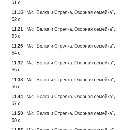
51 с.
11.15
М/с "Белка и Стрелка. Озорная семейка",
52 с.
11.21
М/с "Белка и Стрелка. Озорная семейка",
53 с.
11.26
М/с "Белка и Стрелка. Озорная семейка",
54 с.
11.32
М/с "Белка и Стрелка. Озорная семейка",
55 с.
11.38
М/с "Белка и Стрелка. Озорная семейка",
56 с.
11.44
М/с "Белка и Стрелка. Озорная семейка",
57 с.
11.50
М/с "Белка и Стрелка. Озорная семейка",
58 с.