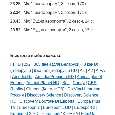
23.25
М/с "Там-тарарам", 3 сезон, 170 с.
23.34
М/с "Там-тарарам", 3 сезон, 171 с.
23.43
М/с "Будни аэропорта", 2 сезон, 14 с.
23.52
М/с "Будни аэропорта", 2 сезон, 15 с.
Быстрый выбор канала:
|
1HD
|
2х2
|
365 дней (для Беларуси)
|
8 канал
(Беларусь)
|
8 канал (Беларусь) HD
|
A1
|
A2
|
AIVA
|
Amedia Hit
|
Amedia Premium HD
|
Animal planet
Europe
|
Animal Planet HD
|
Bolt
|
Candy
|
CBS
Reality
|
Cinema (Космос ТВ)
|
Da Vinci Learning
Россия
|
Discovery Science
|
Discovery Science
HD
|
Discovery Восточная Европа
|
Europa Plus
TV
|
Eurosport 1
|
Eurosport 1 HD
|
Eurosport 2
|
Eurosport 2 HD
|
Eurosport 4K EMEA
|
Film.Ua