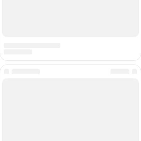
© 2001 - 2026
О проекте
Реклама в Могилеве
Статистика
Контакты