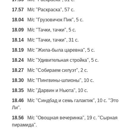
17.57
М/с "Раскраска", 57 с.
18.04
М/с "Грузовичок Пик", 5 с.
18.09
М/с "Тачки, тачки", 5 с.
18.14
М/с "Тачки, тачки", 31 с.
18.19
М/с "Жила-была царевна", 5 с.
18.24
М/с "Удивительная стройка", 5 с.
18.27
М/с "Собираем силуэт", 2 с.
18.30
М/с "Пингвины-шпионы", 10 с.
18.35
М/с "Дарвин и Ньюта", 10 с.
18.46
М/с "Синдбад и семь галактик", 10 с. "Это
Ли".
18.56
М/с "Овощная вечеринка", 19 с. "Сырная
пирамида".