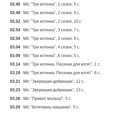
02.46
М/с "Три котенка", 1 сезон, 5 с.
02.49
М/с "Три котенка", 2 сезон, 9 с.
02.52
М/с "Три котенка", 2 сезон, 10 с.
02.54
М/с "Три котенка", 3 сезон, 7 с.
02.59
М/с "Три котенка", 3 сезон, 8 с.
03.04
М/с "Три котенка", 4 сезон, 5 с.
03.09
М/с "Три котенка", 6 сезон, 5 с.
03.14
М/с "Три котенка. Песенки для котят", 1 с.
03.19
М/с "Три котенка. Песенки для котят", 6 с.
03.21
М/с "Зверюшки-добрюшки", 12 с.
03.23
М/с "Зверюшки-добрюшки", 13 с.
03.26
М/с "Привет, малыш!", 5 с.
03.29
М/с "Котяткины машинки", 5 с.