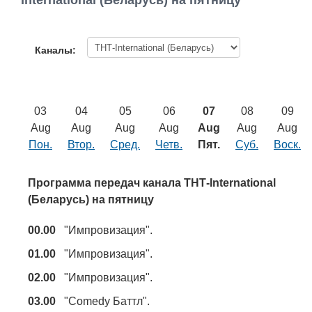
International (Беларусь) на пятницу
Работа
Афиша
Каналы:
Объявления
03
04
05
06
07
08
09
Транспорт
Aug
Aug
Aug
Aug
Aug
Aug
Aug
Пон.
Втор.
Сред.
Четв.
Пят.
Суб.
Воск.
Погода
Программа передач канала ТНТ-International
Курсы валют
(Беларусь) на пятницу
00.00
"Импровизация".
Еще
01.00
"Импровизация".
02.00
"Импровизация".
03.00
"Comedy Баттл".