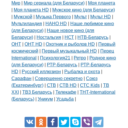
Мир
|
Мир сериала (для Беларуси)
|
Моя планета
|
Моя планета HD
|
Мужское кино (для Беларуси)
|
Мужской
|
Музыка Первого
|
Мульт
|
Мульт HD
|
Мультиландия
|
НАНО HD
|
Наше любимое кино
(для Беларуси)
|
Наше новое кино (для
Беларуси)
|
Ностальгия
|
НСТ
|
НТВ-Беларусь
|
ОНТ
|
ОНТ HD
|
Охотник и рыболов HD
|
Первый
космический
|
Первый музыкальный HD
|
Перец
International
|
Психология21
|
Ретро
|
Родное кино
(для Беларуси)
|
РТР-Беларусь
|
РТР-Беларусь
HD
|
Русский иллюзион
|
Рыбалка и охота
|
Сарафан
|
Совершенно секретно
|
Союз
(Екатеринбург)
|
СТВ
|
СТВ HD
|
СТС Kids
|
ТВ
XXI
|
ТВ3 Беларусь
|
Телекафе
|
ТНТ-International
(Беларусь)
|
Уникум
|
Усадьба
|