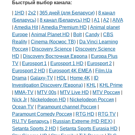
Быстрый выбор канала:
|
1HD
|
2х2
|
365 дней (для Беларуси)
|
8 канал
(Беларусь)
|
8 канал (Беларусь) HD
|
A1
|
A2
|
AIVA
|
Amedia Hit
|
Amedia Premium HD
|
Animal planet
Europe
|
Animal Planet HD
|
Bolt
|
Candy
|
CBS
Reality
|
Cinema (Космос ТВ)
|
Da Vinci Learning
Россия
|
Discovery Science
|
Discovery Science
HD
|
Discovery Восточная Европа
|
Europa Plus
TV
|
Eurosport 1
|
Eurosport 1 HD
|
Eurosport 2
|
Eurosport 2 HD
|
Eurosport 4K EMEA
|
Film.Ua
Drama
|
Galaxy-TV
|
HDL
|
Home 4K
|
ID
Investigation Discovery (Европа)
|
KHL
|
KHL Prime
|
MMA-TV
|
MTV 00s
|
MTV Live HD
|
MTV Россия
|
Nick Jr
|
Nickelodeon HD
|
Nickelodeon Россия
|
Ocean TV
|
Paramount channel Россия
|
Paramount Comedy Россия
|
RTG HD
|
RTG TV
|
RU.TV Беларусь
|
Russian Extreme (HD REX)
|
Setanta Sports 2 HD
|
Setanta Sports Eurasia HD
|