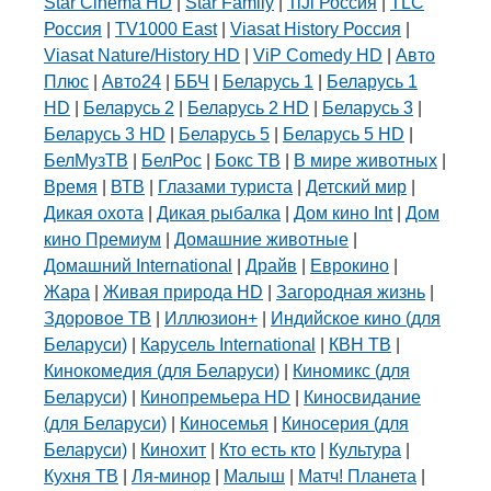
Star Cinema HD
|
Star Family
|
TiJi Россия
|
TLC
Россия
|
TV1000 East
|
Viasat History Россия
|
Viasat Nature/History HD
|
ViP Comedy HD
|
Авто
Плюс
|
Авто24
|
ББЧ
|
Беларусь 1
|
Беларусь 1
HD
|
Беларусь 2
|
Беларусь 2 HD
|
Беларусь 3
|
Беларусь 3 HD
|
Беларусь 5
|
Беларусь 5 HD
|
БелМузТВ
|
БелРос
|
Бокс ТВ
|
В мире животных
|
Время
|
ВТВ
|
Глазами туриста
|
Детский мир
|
Дикая охота
|
Дикая рыбалка
|
Дом кино Int
|
Дом
кино Премиум
|
Домашние животные
|
Домашний International
|
Драйв
|
Еврокино
|
Жара
|
Живая природа HD
|
Загородная жизнь
|
Здоровое ТВ
|
Иллюзион+
|
Индийское кино (для
Беларуси)
|
Карусель International
|
КВН ТВ
|
Кинокомедия (для Беларуси)
|
Киномикс (для
Беларуси)
|
Кинопремьера HD
|
Киносвидание
(для Беларуси)
|
Киносемья
|
Киносерия (для
Беларуси)
|
Кинохит
|
Кто есть кто
|
Культура
|
Кухня ТВ
|
Ля-минор
|
Малыш
|
Матч! Планета
|