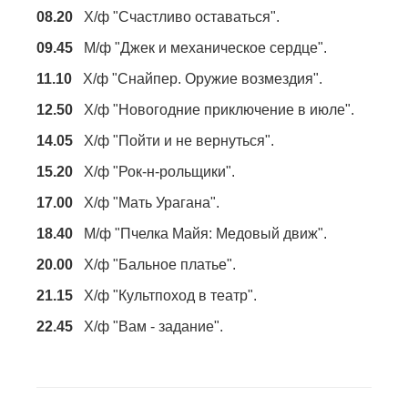
08.20
Х/ф "Счастливо оставаться".
09.45
М/ф "Джек и механическое сердце".
11.10
Х/ф "Снайпер. Оружие возмездия".
12.50
Х/ф "Новогодние приключение в июле".
14.05
Х/ф "Пойти и не вернуться".
15.20
Х/ф "Рок-н-рольщики".
17.00
Х/ф "Мать Урагана".
18.40
М/ф "Пчелка Майя: Медовый движ".
20.00
Х/ф "Бальное платье".
21.15
Х/ф "Культпоход в театр".
22.45
Х/ф "Вам - задание".