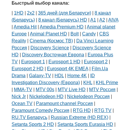
Быстрый выбор канала:
|
1HD
|
2х2
|
365 дней (для Беларуси)
|
8 канал
(Беларусь)
|
8 канал (Беларусь) HD
|
A1
|
A2
|
AIVA
|
Amedia Hit
|
Amedia Premium HD
|
Animal planet
Europe
|
Animal Planet HD
|
Bolt
|
Candy
|
CBS
Reality
|
Cinema (Космос ТВ)
|
Da Vinci Learning
Россия
|
Discovery Science
|
Discovery Science
HD
|
Discovery Восточная Европа
|
Europa Plus
TV
|
Eurosport 1
|
Eurosport 1 HD
|
Eurosport 2
|
Eurosport 2 HD
|
Eurosport 4K EMEA
|
Film.Ua
Drama
|
Galaxy-TV
|
HDL
|
Home 4K
|
ID
Investigation Discovery (Европа)
|
KHL
|
KHL Prime
|
MMA-TV
|
MTV 00s
|
MTV Live HD
|
MTV Россия
|
Nick Jr
|
Nickelodeon HD
|
Nickelodeon Россия
|
Ocean TV
|
Paramount channel Россия
|
Paramount Comedy Россия
|
RTG HD
|
RTG TV
|
RU.TV Беларусь
|
Russian Extreme (HD REX)
|
Setanta Sports 2 HD
|
Setanta Sports Eurasia HD
|