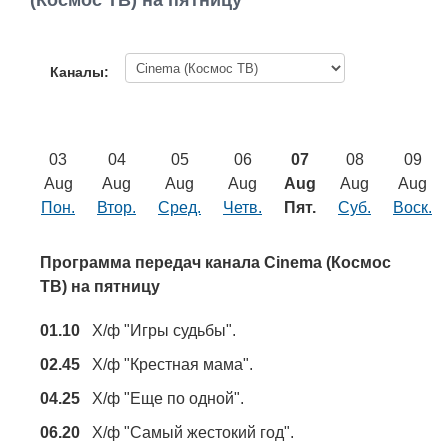
(Космос ТВ) на пятницу
Работа
Афиша
Каналы:
Объявления
03
04
05
06
07
08
09
Транспорт
Aug
Aug
Aug
Aug
Aug
Aug
Aug
Пон.
Втор.
Сред.
Четв.
Пят.
Суб.
Воск.
Погода
Программа передач канала Cinema (Космос
Курсы валют
ТВ) на пятницу
01.10
Х/ф "Игры судьбы".
Еще
02.45
Х/ф "Крестная мама".
04.25
Х/ф "Еще по одной".
06.20
Х/ф "Самый жестокий год".