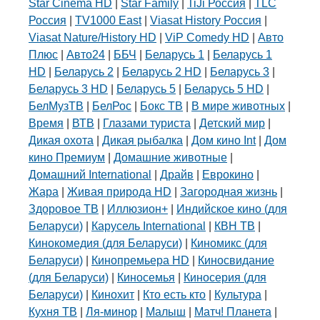
Star Cinema HD
|
Star Family
|
TiJi Россия
|
TLC
Россия
|
TV1000 East
|
Viasat History Россия
|
Viasat Nature/History HD
|
ViP Comedy HD
|
Авто
Плюс
|
Авто24
|
ББЧ
|
Беларусь 1
|
Беларусь 1
HD
|
Беларусь 2
|
Беларусь 2 HD
|
Беларусь 3
|
Беларусь 3 HD
|
Беларусь 5
|
Беларусь 5 HD
|
БелМузТВ
|
БелРос
|
Бокс ТВ
|
В мире животных
|
Время
|
ВТВ
|
Глазами туриста
|
Детский мир
|
Дикая охота
|
Дикая рыбалка
|
Дом кино Int
|
Дом
кино Премиум
|
Домашние животные
|
Домашний International
|
Драйв
|
Еврокино
|
Жара
|
Живая природа HD
|
Загородная жизнь
|
Здоровое ТВ
|
Иллюзион+
|
Индийское кино (для
Беларуси)
|
Карусель International
|
КВН ТВ
|
Кинокомедия (для Беларуси)
|
Киномикс (для
Беларуси)
|
Кинопремьера HD
|
Киносвидание
(для Беларуси)
|
Киносемья
|
Киносерия (для
Беларуси)
|
Кинохит
|
Кто есть кто
|
Культура
|
Кухня ТВ
|
Ля-минор
|
Малыш
|
Матч! Планета
|