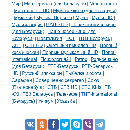
Мир
|
Мир сериала (для Беларуси)
|
Моя планета
|
Моя планета HD
|
Мужское кино (для Беларуси)
|
Мужской
|
Музыка Первого
|
Мульт
|
Мульт HD
|
Мультиландия
|
НАНО HD
|
Наше любимое кино
(для Беларуси)
|
Наше новое кино (для
Беларуси)
|
Ностальгия
|
НСТ
|
НТВ-Беларусь
|
ОНТ
|
ОНТ HD
|
Охотник и рыболов HD
|
Первый
космический
|
Первый музыкальный HD
|
Перец
International
|
Психология21
|
Ретро
|
Родное кино
(для Беларуси)
|
РТР-Беларусь
|
РТР-Беларусь
HD
|
Русский иллюзион
|
Рыбалка и охота
|
Сарафан
|
Совершенно секретно
|
Союз
(Екатеринбург)
|
СТВ
|
СТВ HD
|
СТС Kids
|
ТВ
XXI
|
ТВ3 Беларусь
|
Телекафе
|
ТНТ-International
(Беларусь)
|
Уникум
|
Усадьба
|