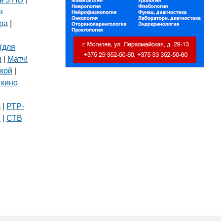
я
ра
|
(для
ш
|
Матч!
кой
|
 кино
|
ь
|
РТР-
В
|
СТВ