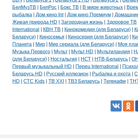
БелМузТВ
|
БелРос
|
Бокс ТВ
|
В мире животных
|
Вре
рыбалка
|
Дом кино Int
|
Дом кино Премиум
|
Домашние
Живая природа HD
|
Загородная жизнь
|
Здоровое ТВ
International
|
КВН ТВ
|
Кинокомедия (для Беларуси)
|
К
Беларуси)
|
Киносемья
|
Киносерия (для Беларуси)
|
Ки
Планета
|
Мир
|
Мир сериала (для Беларуси)
|
Моя пла
Музыка Первого
|
Мульт
|
Мульт HD
|
Мультиландия
|
Н
(для Беларуси)
|
Ностальгия
|
НСТ
|
НТВ-Беларусь
|
О
Первый музыкальный HD
|
Перец International
|
Психо
Беларусь HD
|
Русский иллюзион
|
Рыбалка и охота
|
С
HD
|
СТС Kids
|
ТВ XXI
|
ТВ3 Беларусь
|
Телекафе
|
ТНТ