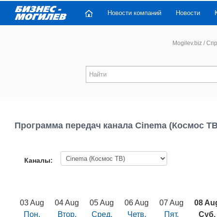
Новости компаний
Новости
Mogilev.biz
/
Спр
Программа передач канала Cinema (Космос ТВ
Каналы:
03 Aug
04 Aug
05 Aug
06 Aug
07 Aug
08 Au
Пон.
Втор.
Сред.
Четв.
Пят.
Суб.