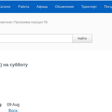
Каталог
Работа
Афиша
Объявления
Транспорт
Пого
авочная
/
Программа передач ТВ
Найти
) на субботу
g
09 Aug
Воск.