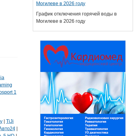
Могилеве в 2026 году
График отключения горячей воды в
Могилеве в 2026 году
ia
arning
osport 1
ly
|
TiJi
Авто24
|
ь 5 HD
|