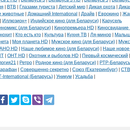
мя
|
ВТВ
|
Глазами туриста
|
Детский мир
|
Дикая охота
|
Дика
Подготовка, переподготовка и
повышение квалификации специалистов
 животные
|
Домашний International
|
Драйв
|
Еврокино
|
Жа
для пищевых и перерабатывающих
|
Иллюзион+
|
Индийское кино (для Беларуси)
|
Карусель
отраслей АПК, а также предприятий
иномикс (для Беларуси)
|
Кинопремьера HD
|
Киносвидание 
химической промышленности.
нохит
|
Кто есть кто
|
Культура
|
Кухня ТВ
|
Ля-минор
|
Малы
нета
|
Моя планета HD
|
Мужское кино (для Беларуси)
|
Мужс
АНО HD
|
Наше любимое кино (для Беларуси)
|
Наше новое
НТ
|
ОНТ HD
|
Охотник и рыболов HD
|
Первый космический
логия21
|
Ретро
|
Родное кино (для Беларуси)
|
РТР-Беларус
арафан
|
Совершенно секретно
|
Союз (Екатеринбург)
|
СТ
-International (Беларусь)
|
Уникум
|
Усадьба
|