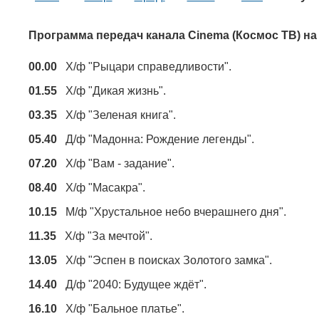
Программа передач канала Cinema (Космос ТВ) на
00.00
Х/ф "Рыцари справедливости".
01.55
Х/ф "Дикая жизнь".
03.35
Х/ф "Зеленая книга".
05.40
Д/ф "Мадонна: Рождение легенды".
07.20
Х/ф "Вам - задание".
08.40
Х/ф "Масакра".
10.15
М/ф "Хрустальное небо вчерашнего дня".
11.35
Х/ф "За мечтой".
13.05
Х/ф "Эспен в поисках Золотого замка".
14.40
Д/ф "2040: Будущее ждёт".
16.10
Х/ф "Бальное платье".