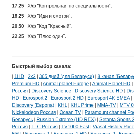
17.25
Х/ф "Контрольная по специальности".
18.25
Х/ф "Иди и смотри".
20.50
Х/ф "Код "Красный".
22.25
Х/ф "Плюс один".
Быстрый выбор канала:
|
1HD
|
2х2
|
365 дней (для Беларуси)
|
8 канал (Белару
Premium HD
|
Animal planet Europe
|
Animal Planet HD
|
Россия
|
Discovery Science
|
Discovery Science HD
|
Dis
HD
|
Eurosport 2
|
Eurosport 2 HD
|
Eurosport 4K EMEA
|
Discovery (Европа)
|
KHL
|
KHL Prime
|
MMA-TV
|
MTV 0
Nickelodeon Россия
|
Ocean TV
|
Paramount channel Ро
Беларусь
|
Russian Extreme (HD REX)
|
Setanta Sports 
Россия
|
TLC Россия
|
TV1000 East
|
Viasat History Рос
ББЧ
|
Беларусь 1
|
Беларусь 1 HD
|
Беларусь 2
|
Белар