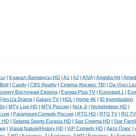
Белорусский государственный
университет пищевых и
химических технологий
+375 222 63-92-70, +375 222 63-18-45
сь)
|
8 канал (Беларусь) HD
|
A1
|
A2
|
AIVA
|
Amedia Hit
|
Amed
Bolt
|
Candy
|
CBS Reality
|
Cinema (Космос ТВ)
|
Da Vinci Le
covery Восточная Европа
|
Europa Plus TV
|
Eurosport 1
|
Eur
Film.Ua Drama
|
Galaxy-TV
|
HDL
|
Home 4K
|
ID Investigation
0s
|
MTV Live HD
|
MTV Россия
|
Nick Jr
|
Nickelodeon HD
|
ссия
|
Paramount Comedy Россия
|
RTG HD
|
RTG TV
|
RU.TV
2 HD
|
Setanta Sports Eurasia HD
|
Star Cinema HD
|
Star Fami
сия
|
Viasat Nature/History HD
|
ViP Comedy HD
|
Авто Плюс
|
усь 2 HD
|
Беларусь 3
|
Беларусь 3 HD
|
Беларусь 5
|
Беларус