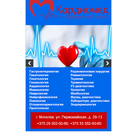
Белорусский госу
университет п
химических те
+375 222 63-92-70, +3
Подготовка, переподгот
повышение квалификац
для пищевых и перера
отраслей АПК, а также 
химической промышлен