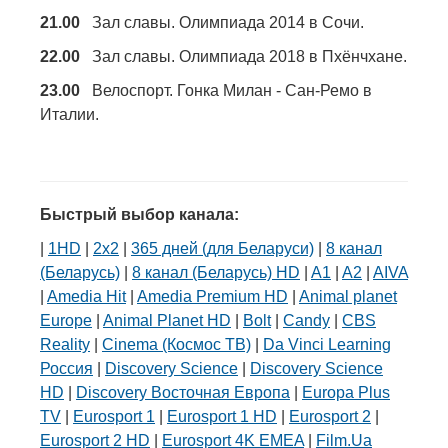
21.00
Зал славы. Олимпиада 2014 в Сочи.
22.00
Зал славы. Олимпиада 2018 в Пхёнчхане.
23.00
Велоспорт. Гонка Милан - Сан-Ремо в
Италии.
Быстрый выбор канала:
|
1HD
|
2х2
|
365 дней (для Беларуси)
|
8 канал
(Беларусь)
|
8 канал (Беларусь) HD
|
A1
|
A2
|
AIVA
|
Amedia Hit
|
Amedia Premium HD
|
Animal planet
Europe
|
Animal Planet HD
|
Bolt
|
Candy
|
CBS
Reality
|
Cinema (Космос ТВ)
|
Da Vinci Learning
Россия
|
Discovery Science
|
Discovery Science
HD
|
Discovery Восточная Европа
|
Europa Plus
TV
|
Eurosport 1
|
Eurosport 1 HD
|
Eurosport 2
|
Eurosport 2 HD
|
Eurosport 4K EMEA
|
Film.Ua