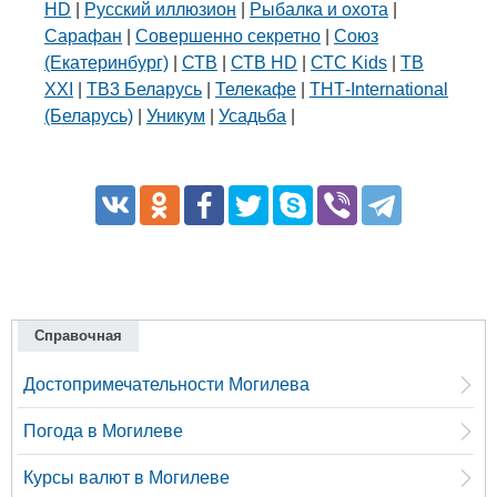
HD
|
Русский иллюзион
|
Рыбалка и охота
|
Сарафан
|
Совершенно секретно
|
Союз
(Екатеринбург)
|
СТВ
|
СТВ HD
|
СТС Kids
|
ТВ
XXI
|
ТВ3 Беларусь
|
Телекафе
|
ТНТ-International
(Беларусь)
|
Уникум
|
Усадьба
|
Справочная
Достопримечательности Могилева
Погода в Могилеве
Курсы валют в Могилеве