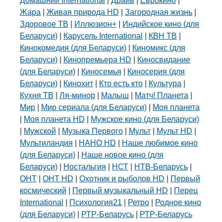
Домашний International
|
Драйв
|
Еврокино
|
Жара
|
Живая природа HD
|
Загородная жизнь
|
Здоровое ТВ
|
Иллюзион+
|
Индийское кино (для
Беларуси)
|
Карусель International
|
КВН ТВ
|
Кинокомедия (для Беларуси)
|
Киномикс (для
Беларуси)
|
Кинопремьера HD
|
Киносвидание
(для Беларуси)
|
Киносемья
|
Киносерия (для
Беларуси)
|
Кинохит
|
Кто есть кто
|
Культура
|
Кухня ТВ
|
Ля-минор
|
Малыш
|
Матч! Планета
|
Мир
|
Мир сериала (для Беларуси)
|
Моя планета
|
Моя планета HD
|
Мужское кино (для Беларуси)
|
Мужской
|
Музыка Первого
|
Мульт
|
Мульт HD
|
Мультиландия
|
НАНО HD
|
Наше любимое кино
(для Беларуси)
|
Наше новое кино (для
Беларуси)
|
Ностальгия
|
НСТ
|
НТВ-Беларусь
|
ОНТ
|
ОНТ HD
|
Охотник и рыболов HD
|
Первый
космический
|
Первый музыкальный HD
|
Перец
International
|
Психология21
|
Ретро
|
Родное кино
(для Беларуси)
|
РТР-Беларусь
|
РТР-Беларусь