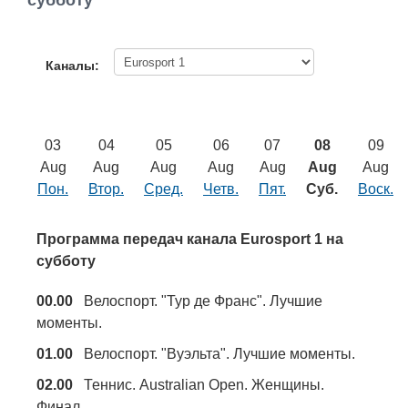
субботу
Работа
Афиша
Каналы:
Объявления
03
04
05
06
07
08
09
Транспорт
Aug
Aug
Aug
Aug
Aug
Aug
Aug
Пон.
Втор.
Сред.
Четв.
Пят.
Суб.
Воск.
Погода
Программа передач канала Eurosport 1 на
Курсы валют
субботу
00.00
Велоспорт. "Тур де Франс". Лучшие
Еще
моменты.
01.00
Велоспорт. "Вуэльта". Лучшие моменты.
02.00
Теннис. Australian Open. Женщины.
Финал.