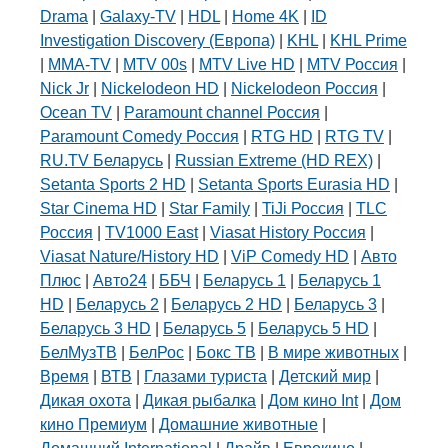
Drama
|
Galaxy-TV
|
HDL
|
Home 4K
|
ID
Investigation Discovery (Европа)
|
KHL
|
KHL Prime
|
MMA-TV
|
MTV 00s
|
MTV Live HD
|
MTV Россия
|
Nick Jr
|
Nickelodeon HD
|
Nickelodeon Россия
|
Ocean TV
|
Paramount channel Россия
|
Paramount Comedy Россия
|
RTG HD
|
RTG TV
|
RU.TV Беларусь
|
Russian Extreme (HD REX)
|
Setanta Sports 2 HD
|
Setanta Sports Eurasia HD
|
Star Cinema HD
|
Star Family
|
TiJi Россия
|
TLC
Россия
|
TV1000 East
|
Viasat History Россия
|
Viasat Nature/History HD
|
ViP Comedy HD
|
Авто
Плюс
|
Авто24
|
ББЧ
|
Беларусь 1
|
Беларусь 1
HD
|
Беларусь 2
|
Беларусь 2 HD
|
Беларусь 3
|
Беларусь 3 HD
|
Беларусь 5
|
Беларусь 5 HD
|
БелМузТВ
|
БелРос
|
Бокс ТВ
|
В мире животных
|
Время
|
ВТВ
|
Глазами туриста
|
Детский мир
|
Дикая охота
|
Дикая рыбалка
|
Дом кино Int
|
Дом
кино Премиум
|
Домашние животные
|