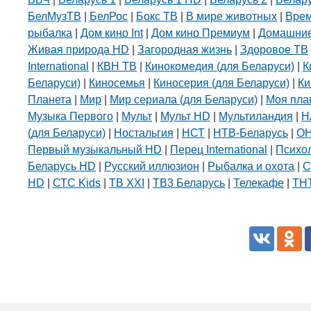
БелМузТВ
|
БелРос
|
Бокс ТВ
|
В мире животных
|
Вре
Подготовка, переподготовка и
повышение квалификации специалис
рыбалка
|
Дом кино Int
|
Дом кино Премиум
|
Домашние
для пищевых и перерабатывающих
Живая природа HD
|
Загородная жизнь
|
Здоровое ТВ
отраслей АПК, а также предприятий
International
|
КВН ТВ
|
Кинокомедия (для Беларуси)
|
К
химической промышленности.
Беларуси)
|
Киносемья
|
Киносерия (для Беларуси)
|
Ки
Планета
|
Мир
|
Мир сериала (для Беларуси)
|
Моя пла
Музыка Первого
|
Мульт
|
Мульт HD
|
Мультиландия
|
Н
(для Беларуси)
|
Ностальгия
|
НСТ
|
НТВ-Беларусь
|
О
Первый музыкальный HD
|
Перец International
|
Психо
Беларусь HD
|
Русский иллюзион
|
Рыбалка и охота
|
С
HD
|
СТС Kids
|
ТВ XXI
|
ТВ3 Беларусь
|
Телекафе
|
ТНТ