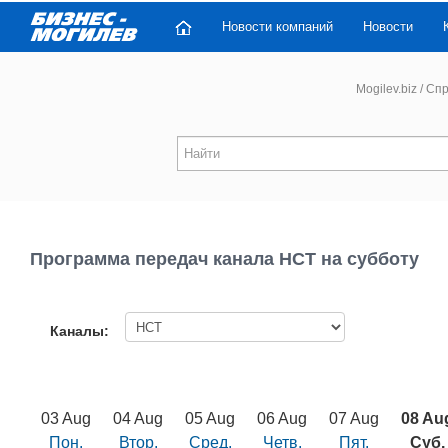
Новости компаний
Новости
Mogilev.biz
/
Спр
Программа передач канала НСТ на субботу
Каналы:
03 Aug
04 Aug
05 Aug
06 Aug
07 Aug
08 Au
Пон.
Втор.
Сред.
Четв.
Пят.
Суб.