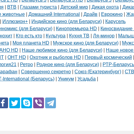
мя
|
ВТВ
|
Глазами туриста
|
Детский мир
|
Дикая охота
|
Дика
тов
 животные
|
Домашний International
|
Драйв
|
Еврокино
|
Жа
|
Иллюзион+
|
Индийское кино (для Беларуси)
|
Карусель
иномикс (для Беларуси)
|
Кинопремьера HD
|
Киносвидание 
нохит
|
Кто есть кто
|
Культура
|
Кухня ТВ
|
Ля-минор
|
Малы
нета
|
Моя планета HD
|
Мужское кино (для Беларуси)
|
Мужс
АНО HD
|
Наше любимое кино (для Беларуси)
|
Наше новое
НТ
|
ОНТ HD
|
Охотник и рыболов HD
|
Первый космический
логия21
|
Ретро
|
Родное кино (для Беларуси)
|
РТР-Беларус
арафан
|
Совершенно секретно
|
Союз (Екатеринбург)
|
СТ
-International (Беларусь)
|
Уникум
|
Усадьба
|