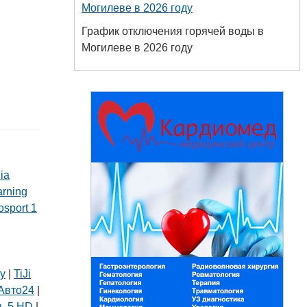
Могилеве в 2026 году
График отключения горячей воды в
Могилеве в 2026 году
ia
arning
osport 1
ly
|
TiJi
Авто24
|
ь 5 HD
|