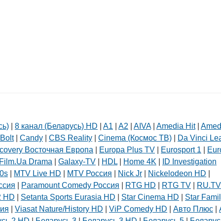
й
45
сь)
|
8 канал (Беларусь) HD
|
A1
|
A2
|
AIVA
|
Amedia Hit
|
Amed
Bolt
|
Candy
|
CBS Reality
|
Cinema (Космос ТВ)
|
Da Vinci Le
covery Восточная Европа
|
Europa Plus TV
|
Eurosport 1
|
Eur
Film.Ua Drama
|
Galaxy-TV
|
HDL
|
Home 4K
|
ID Investigation
0s
|
MTV Live HD
|
MTV Россия
|
Nick Jr
|
Nickelodeon HD
|
ссия
|
Paramount Comedy Россия
|
RTG HD
|
RTG TV
|
RU.TV
2 HD
|
Setanta Sports Eurasia HD
|
Star Cinema HD
|
Star Fami
сия
|
Viasat Nature/History HD
|
ViP Comedy HD
|
Авто Плюс
|
усь 2 HD
|
Беларусь 3
|
Беларусь 3 HD
|
Беларусь 5
|
Беларус