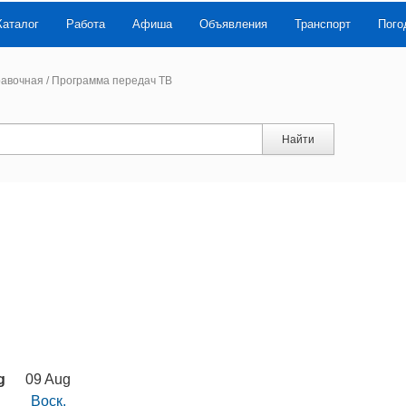
Каталог
Работа
Афиша
Объявления
Транспорт
Пого
авочная
/
Программа передач ТВ
Найти
g
09 Aug
Воск.