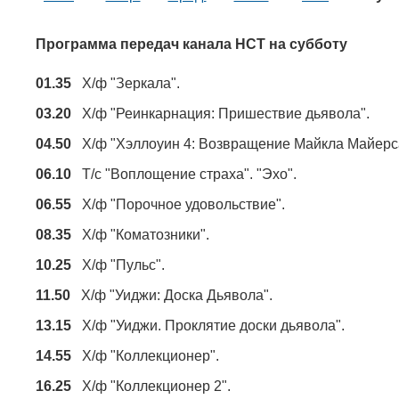
Программа передач канала НСТ на субботу
01.35
Х/ф "Зеркала".
03.20
Х/ф "Реинкарнация: Пришествие дьявола".
04.50
Х/ф "Хэллоуин 4: Возвращение Майкла Майерс
06.10
Т/с "Воплощение страха". "Эхо".
06.55
Х/ф "Порочное удовольствие".
08.35
Х/ф "Коматозники".
10.25
Х/ф "Пульс".
11.50
Х/ф "Уиджи: Доска Дьявола".
13.15
Х/ф "Уиджи. Проклятие доски дьявола".
14.55
Х/ф "Коллекционер".
16.25
Х/ф "Коллекционер 2".