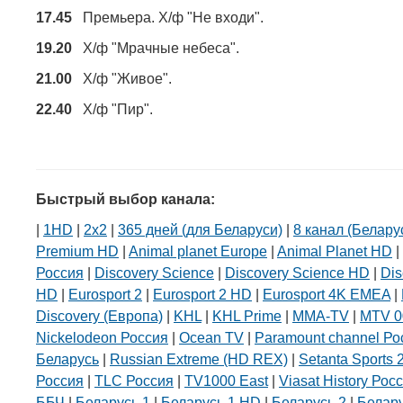
17.45
Премьера. Х/ф "Не входи".
19.20
Х/ф "Мрачные небеса".
21.00
Х/ф "Живое".
22.40
Х/ф "Пир".
Белорусский государственны
университет пищевых и
химических технологий
Быстрый выбор канала:
+375 222 63-92-70, +375 222 63-18-
|
1HD
|
2х2
|
365 дней (для Беларуси)
|
8 канал (Белару
Premium HD
|
Animal planet Europe
|
Animal Planet HD
|
Россия
|
Discovery Science
|
Discovery Science HD
|
Dis
HD
|
Eurosport 2
|
Eurosport 2 HD
|
Eurosport 4K EMEA
|
Discovery (Европа)
|
KHL
|
KHL Prime
|
MMA-TV
|
MTV 0
Nickelodeon Россия
|
Ocean TV
|
Paramount channel Ро
Беларусь
|
Russian Extreme (HD REX)
|
Setanta Sports 
Россия
|
TLC Россия
|
TV1000 East
|
Viasat History Рос
ББЧ
|
Беларусь 1
|
Беларусь 1 HD
|
Беларусь 2
|
Белар