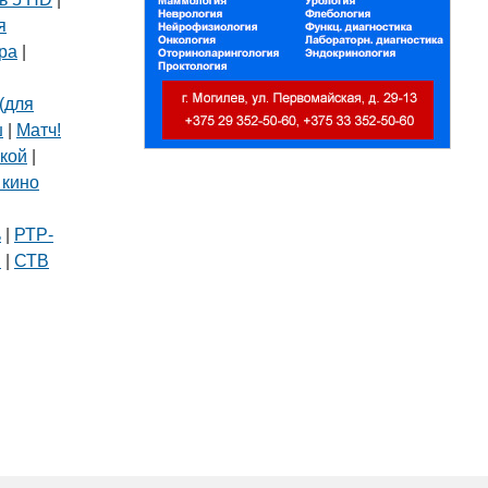
я
ра
|
(для
ш
|
Матч!
кой
|
 кино
|
ь
|
РТР-
В
|
СТВ