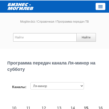
Close
Mogilev.biz
/
Справочная
/
Программа передач ТВ
Новости компаний
Найти
Новости
Каталог
Программа передач канала Ля-минор на
субботу
Работа
Афиша
Каналы:
Объявления
10
11
12
13
14
15
16