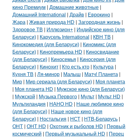
кино Премиум
|
Домашние животные
|
Домашний International
|
Драйв
|
Еврокино
|
Жара
|
Живая природа HD
|
Загородная жизнь
|
Здоровое ТВ
|
Иллюзион+
|
Индийское кино (для
Беларуси)
|
Карусель International
|
КВН ТВ
|
Кинокомедия (для Беларуси)
|
Киномикс (для
Беларуси)
|
Кинопремьера HD
|
Киносвидание
(для Беларуси)
|
Киносемья
|
Киносерия (для
Беларуси)
|
Кинохит
|
Кто есть кто
|
Культура
|
Кухня ТВ
|
Ля-минор
|
Малыш
|
Матч! Планета
|
Мир
|
Мир сериала (для Беларуси)
|
Моя планета
|
Моя планета HD
|
Мужское кино (для Беларуси)
|
Мужской
|
Музыка Первого
|
Мульт
|
Мульт HD
|
Мультиландия
|
НАНО HD
|
Наше любимое кино
(для Беларуси)
|
Наше новое кино (для
Беларуси)
|
Ностальгия
|
НСТ
|
НТВ-Беларусь
|
ОНТ
|
ОНТ HD
|
Охотник и рыболов HD
|
Первый
космический
|
Первый музыкальный HD
|
Перец