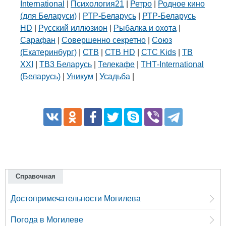
International
|
Психология21
|
Ретро
|
Родное кино
(для Беларуси)
|
РТР-Беларусь
|
РТР-Беларусь
HD
|
Русский иллюзион
|
Рыбалка и охота
|
Сарафан
|
Совершенно секретно
|
Союз
(Екатеринбург)
|
СТВ
|
СТВ HD
|
СТС Kids
|
ТВ
XXI
|
ТВ3 Беларусь
|
Телекафе
|
ТНТ-International
(Беларусь)
|
Уникум
|
Усадьба
|
Справочная
Достопримечательности Могилева
Погода в Могилеве