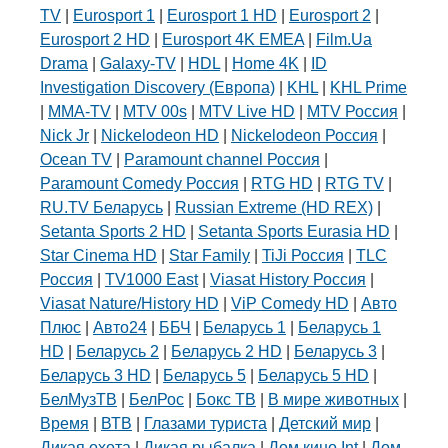
TV
|
Eurosport 1
|
Eurosport 1 HD
|
Eurosport 2
|
Eurosport 2 HD
|
Eurosport 4K EMEA
|
Film.Ua
Drama
|
Galaxy-TV
|
HDL
|
Home 4K
|
ID
Investigation Discovery (Европа)
|
KHL
|
KHL Prime
|
MMA-TV
|
MTV 00s
|
MTV Live HD
|
MTV Россия
|
Nick Jr
|
Nickelodeon HD
|
Nickelodeon Россия
|
Ocean TV
|
Paramount channel Россия
|
Paramount Comedy Россия
|
RTG HD
|
RTG TV
|
RU.TV Беларусь
|
Russian Extreme (HD REX)
|
Setanta Sports 2 HD
|
Setanta Sports Eurasia HD
|
Star Cinema HD
|
Star Family
|
TiJi Россия
|
TLC
Россия
|
TV1000 East
|
Viasat History Россия
|
Viasat Nature/History HD
|
ViP Comedy HD
|
Авто
Плюс
|
Авто24
|
ББЧ
|
Беларусь 1
|
Беларусь 1
HD
|
Беларусь 2
|
Беларусь 2 HD
|
Беларусь 3
|
Беларусь 3 HD
|
Беларусь 5
|
Беларусь 5 HD
|
БелМузТВ
|
БелРос
|
Бокс ТВ
|
В мире животных
|
Время
|
ВТВ
|
Глазами туриста
|
Детский мир
|
Дикая охота
|
Дикая рыбалка
|
Дом кино Int
|
Дом