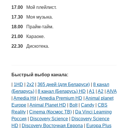
17.00
Мой плейлист.
17.30
Моя музыка.
18.00
Прайм-тайм.
21.00
Караоке.
22.30
Дискотека.
Быстрый выбор канала:
|
1HD
|
2х2
|
365 дней (для Беларуси)
|
8 канал
(Беларусь)
|
8 канал (Беларусь) HD
|
A1
|
A2
|
AIVA
|
Amedia Hit
|
Amedia Premium HD
|
Animal planet
Europe
|
Animal Planet HD
|
Bolt
|
Candy
|
CBS
Reality
|
Cinema (Космос ТВ)
|
Da Vinci Learning
Россия
|
Discovery Science
|
Discovery Science
HD
|
Discovery Восточная Европа
|
Europa Plus