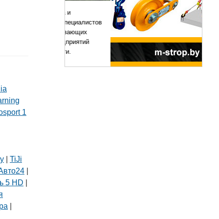
отовка и
ации специалистов
рабатывающих
же предприятий
енности.
ia
arning
osport 1
ly
|
TiJi
Авто24
|
ь 5 HD
|
я
ра
|