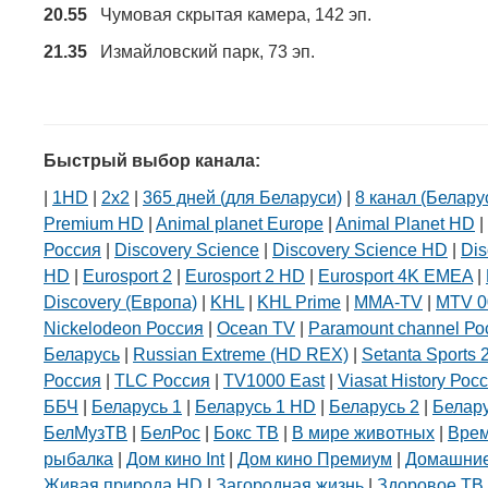
20.55
Чумовая скрытая камера, 142 эп.
21.35
Измайловский парк, 73 эп.
Быстрый выбор канала:
|
1HD
|
2х2
|
365 дней (для Беларуси)
|
8 канал (Белару
Premium HD
|
Animal planet Europe
|
Animal Planet HD
|
Россия
|
Discovery Science
|
Discovery Science HD
|
Dis
HD
|
Eurosport 2
|
Eurosport 2 HD
|
Eurosport 4K EMEA
|
Discovery (Европа)
|
KHL
|
KHL Prime
|
MMA-TV
|
MTV 0
Nickelodeon Россия
|
Ocean TV
|
Paramount channel Ро
Беларусь
|
Russian Extreme (HD REX)
|
Setanta Sports 
Россия
|
TLC Россия
|
TV1000 East
|
Viasat History Рос
ББЧ
|
Беларусь 1
|
Беларусь 1 HD
|
Беларусь 2
|
Белар
БелМузТВ
|
БелРос
|
Бокс ТВ
|
В мире животных
|
Вре
рыбалка
|
Дом кино Int
|
Дом кино Премиум
|
Домашние
Живая природа HD
|
Загородная жизнь
|
Здоровое ТВ