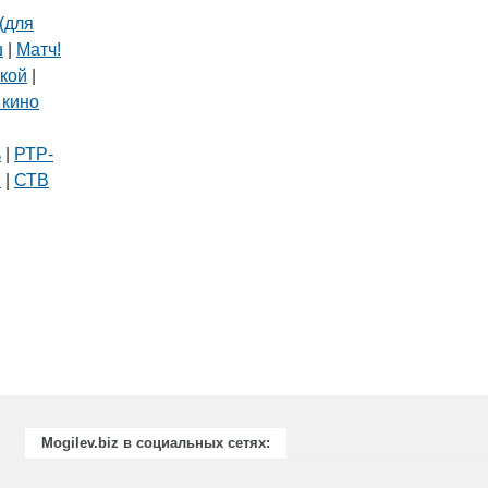
(для
ш
|
Матч!
кой
|
 кино
|
ь
|
РТР-
В
|
СТВ
Mogilev.biz в социальных сетях: