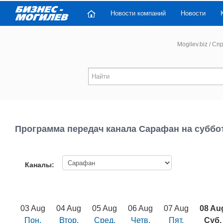
Новости компаний
Новости
Mogilev.biz
/
Спр
Программа передач канала Сарафан на суббо
Каналы:
03 Aug
04 Aug
05 Aug
06 Aug
07 Aug
08 Au
Пон.
Втор.
Сред.
Четв.
Пят.
Суб.