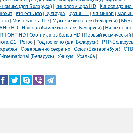
иномикс (для Беларуси)
|
Кинопремьера HD
|
Киносвидание 
нохит
|
Кто есть кто
|
Культура
|
Кухня ТВ
|
Ля-минор
|
Малы
нета
|
Моя планета HD
|
Мужское кино (для Беларуси)
|
Мужс
АНО HD
|
Наше любимое кино (для Беларуси)
|
Наше новое
НТ
|
ОНТ HD
|
Охотник и рыболов HD
|
Первый космический
логия21
|
Ретро
|
Родное кино (для Беларуси)
|
РТР-Беларус
арафан
|
Совершенно секретно
|
Союз (Екатеринбург)
|
СТ
-International (Беларусь)
|
Уникум
|
Усадьба
|