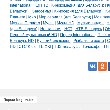
International
|
КВН ТВ
|
Кинокомедия (для Беларуси)
|
К
Беларуси)
|
Киносемья
|
Киносерия (для Беларуси)
|
Ки
Планета
|
Мир
|
Мир сериала (для Беларуси)
|
Моя пла
Музыка Первого
|
Мульт
|
Мульт HD
|
Мультиландия
|
Н
(для Беларуси)
|
Ностальгия
|
НСТ
|
НТВ-Беларусь
|
О
Первый музыкальный HD
|
Перец International
|
Психо
Беларусь HD
|
Русский иллюзион
|
Рыбалка и охота
|
С
HD
|
СТС Kids
|
ТВ XXI
|
ТВ3 Беларусь
|
Телекафе
|
ТНТ
Портал Mogilev.biz