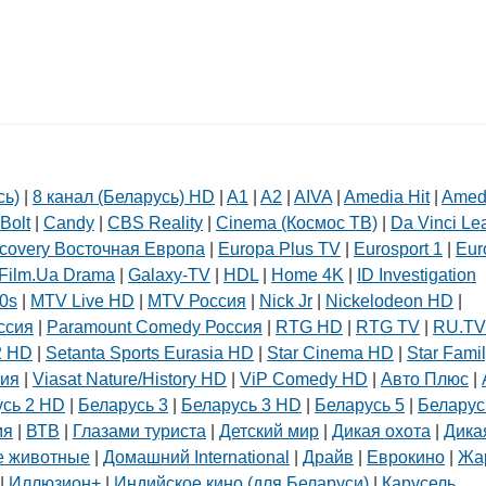
Подготовка, переподг
повышение квалифик
для пищевых и пере
отраслей АПК, а так
химической промышл
сь)
|
8 канал (Беларусь) HD
|
A1
|
A2
|
AIVA
|
Amedia Hit
|
Amed
Bolt
|
Candy
|
CBS Reality
|
Cinema (Космос ТВ)
|
Da Vinci Le
covery Восточная Европа
|
Europa Plus TV
|
Eurosport 1
|
Eur
Film.Ua Drama
|
Galaxy-TV
|
HDL
|
Home 4K
|
ID Investigation
0s
|
MTV Live HD
|
MTV Россия
|
Nick Jr
|
Nickelodeon HD
|
ссия
|
Paramount Comedy Россия
|
RTG HD
|
RTG TV
|
RU.TV
2 HD
|
Setanta Sports Eurasia HD
|
Star Cinema HD
|
Star Fami
сия
|
Viasat Nature/History HD
|
ViP Comedy HD
|
Авто Плюс
|
усь 2 HD
|
Беларусь 3
|
Беларусь 3 HD
|
Беларусь 5
|
Беларус
мя
|
ВТВ
|
Глазами туриста
|
Детский мир
|
Дикая охота
|
Дика
 животные
|
Домашний International
|
Драйв
|
Еврокино
|
Жа
|
Иллюзион+
|
Индийское кино (для Беларуси)
|
Карусель