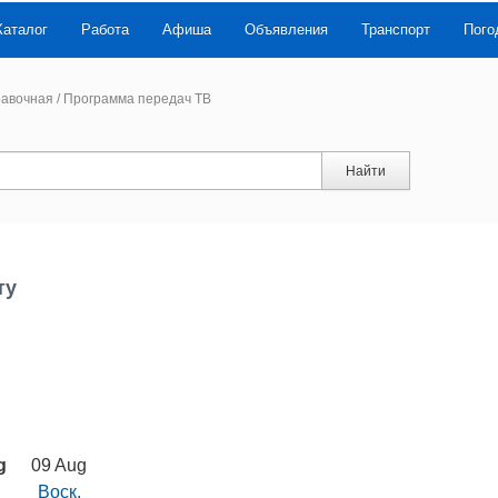
Каталог
Работа
Афиша
Объявления
Транспорт
Пого
авочная
/
Программа передач ТВ
Найти
ту
g
09 Aug
Воск.