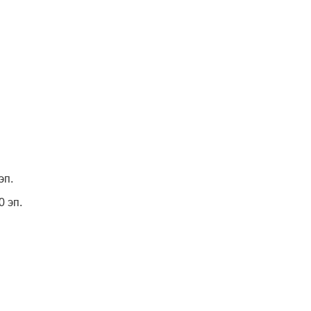
Белорусский го
университет
химических 
+375 222 63-92-70, 
эп.
 эп.