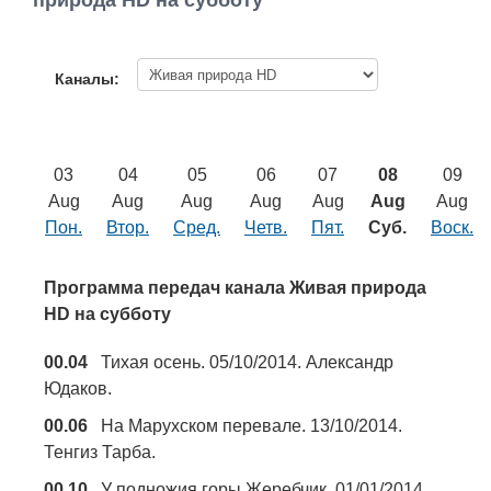
природа HD на субботу
Работа
Афиша
Каналы:
Объявления
03
04
05
06
07
08
09
Транспорт
Aug
Aug
Aug
Aug
Aug
Aug
Aug
Пон.
Втор.
Сред.
Четв.
Пят.
Суб.
Воск.
Погода
Программа передач канала Живая природа
Курсы валют
HD на субботу
00.04
Тихая осень. 05/10/2014. Александр
Еще
Юдаков.
00.06
На Марухском перевале. 13/10/2014.
Тенгиз Тарба.
00.10
У подножия горы Жеребчик. 01/01/2014.