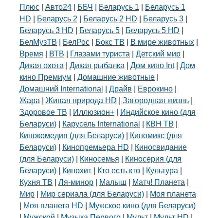
Плюс
|
Авто24
|
ББЧ
|
Беларусь 1
|
Беларусь 1
HD
|
Беларусь 2
|
Беларусь 2 HD
|
Беларусь 3
|
Беларусь 3 HD
|
Беларусь 5
|
Беларусь 5 HD
|
БелМузТВ
|
БелРос
|
Бокс ТВ
|
В мире животных
|
Время
|
ВТВ
|
Глазами туриста
|
Детский мир
|
Дикая охота
|
Дикая рыбалка
|
Дом кино Int
|
Дом
кино Премиум
|
Домашние животные
|
Домашний International
|
Драйв
|
Еврокино
|
Жара
|
Живая природа HD
|
Загородная жизнь
|
Здоровое ТВ
|
Иллюзион+
|
Индийское кино (для
Беларуси)
|
Карусель International
|
КВН ТВ
|
Кинокомедия (для Беларуси)
|
Киномикс (для
Беларуси)
|
Кинопремьера HD
|
Киносвидание
(для Беларуси)
|
Киносемья
|
Киносерия (для
Беларуси)
|
Кинохит
|
Кто есть кто
|
Культура
|
Кухня ТВ
|
Ля-минор
|
Малыш
|
Матч! Планета
|
Мир
|
Мир сериала (для Беларуси)
|
Моя планета
|
Моя планета HD
|
Мужское кино (для Беларуси)
|
Мужской
|
Музыка Первого
|
Мульт
|
Мульт HD
|