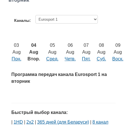
вторник
Работа
Афиша
Каналы:
Объявления
03
04
05
06
07
08
09
Транспорт
Aug
Aug
Aug
Aug
Aug
Aug
Aug
Пон.
Втор.
Сред.
Четв.
Пят.
Суб.
Воск.
Погода
Программа передач канала Eurosport 1 на
Курсы валют
вторник
Еще
Быстрый выбор канала:
|
1HD
|
2х2
|
365 дней (для Беларуси)
|
8 канал