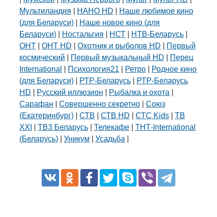
Мультиландия
|
НАНО HD
|
Наше любимое кино
(для Беларуси)
|
Наше новое кино (для
Беларуси)
|
Ностальгия
|
НСТ
|
НТВ-Беларусь
|
ОНТ
|
ОНТ HD
|
Охотник и рыболов HD
|
Первый
космический
|
Первый музыкальный HD
|
Перец
International
|
Психология21
|
Ретро
|
Родное кино
(для Беларуси)
|
РТР-Беларусь
|
РТР-Беларусь
HD
|
Русский иллюзион
|
Рыбалка и охота
|
Сарафан
|
Совершенно секретно
|
Союз
(Екатеринбург)
|
СТВ
|
СТВ HD
|
СТС Kids
|
ТВ
XXI
|
ТВ3 Беларусь
|
Телекафе
|
ТНТ-International
(Беларусь)
|
Уникум
|
Усадьба
|