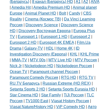
(Беларусь)
|
8 канал (Беларусь) HD
|
A1
|
A2
|
AIVA
|
Amedia Hit
|
Amedia Premium HD
|
Animal planet
Europe
|
Animal Planet HD
|
Bolt
|
Candy
|
CBS
Reality
|
Cinema (Космос ТВ)
|
Da Vinci Learning
Россия
|
Discovery Science
|
Discovery Science
HD
|
Discovery Восточная Европа
|
Europa Plus
TV
|
Eurosport 1
|
Eurosport 1 HD
|
Eurosport 2
|
Eurosport 2 HD
|
Eurosport 4K EMEA
|
Film.Ua
Drama
|
Galaxy-TV
|
HDL
|
Home 4K
|
ID
Investigation Discovery (Европа)
|
KHL
|
KHL Prime
|
MMA-TV
|
MTV 00s
|
MTV Live HD
|
MTV Россия
|
Nick Jr
|
Nickelodeon HD
|
Nickelodeon Россия
|
Ocean TV
|
Paramount channel Россия
|
Paramount Comedy Россия
|
RTG HD
|
RTG TV
|
RU.TV Беларусь
|
Russian Extreme (HD REX)
|
Setanta Sports 2 HD
|
Setanta Sports Eurasia HD
|
Star Cinema HD
|
Star Family
|
TiJi Россия
|
TLC
Россия
|
TV1000 East
|
Viasat History Россия
|
Viasat Nature/History HD
|
ViP Comedy HD
|
Авто