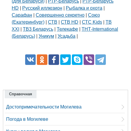
(для Беларуси)
|
РТР-Беларусь
|
РТР-Беларусь
HD
|
Русский иллюзион
|
Рыбалка и охота
|
Сарафан
|
Совершенно секретно
|
Союз
(Екатеринбург)
|
СТВ
|
СТВ HD
|
СТС Kids
|
ТВ
XXI
|
ТВ3 Беларусь
|
Телекафе
|
ТНТ-International
(Беларусь)
|
Уникум
|
Усадьба
|
Справочная
Достопримечательности Могилева
Погода в Могилеве