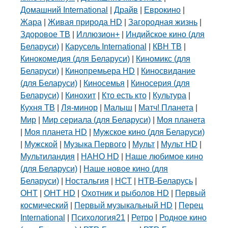
Домашний International
|
Драйв
|
Еврокино
|
Жара
|
Живая природа HD
|
Загородная жизнь
|
Здоровое ТВ
|
Иллюзион+
|
Индийское кино (для
Беларуси)
|
Карусель International
|
КВН ТВ
|
Кинокомедия (для Беларуси)
|
Киномикс (для
Беларуси)
|
Кинопремьера HD
|
Киносвидание
(для Беларуси)
|
Киносемья
|
Киносерия (для
Беларуси)
|
Кинохит
|
Кто есть кто
|
Культура
|
Кухня ТВ
|
Ля-минор
|
Малыш
|
Матч! Планета
|
Мир
|
Мир сериала (для Беларуси)
|
Моя планета
|
Моя планета HD
|
Мужское кино (для Беларуси)
|
Мужской
|
Музыка Первого
|
Мульт
|
Мульт HD
|
Мультиландия
|
НАНО HD
|
Наше любимое кино
(для Беларуси)
|
Наше новое кино (для
Беларуси)
|
Ностальгия
|
НСТ
|
НТВ-Беларусь
|
ОНТ
|
ОНТ HD
|
Охотник и рыболов HD
|
Первый
космический
|
Первый музыкальный HD
|
Перец
International
|
Психология21
|
Ретро
|
Родное кино