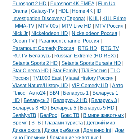
Eurosport 2 HD
|
Eurosport 4K EMEA
|
Film.Ua
Drama
|
Galaxy-TV
|
HDL
|
Home 4K
|
ID
Investigation Discovery (Европа)
|
KHL
|
KHL Prime
|
MMA-TV
|
MTV 00s
|
MTV Live HD
|
MTV Россия
|
Nick Jr
|
Nickelodeon HD
|
Nickelodeon Россия
|
Ocean TV
|
Paramount channel Россия
|
Paramount Comedy Россия
|
RTG HD
|
RTG TV
|
RU.TV Беларусь
|
Russian Extreme (HD REX)
|
Setanta Sports 2 HD
|
Setanta Sports Eurasia HD
|
Star Cinema HD
|
Star Family
|
TiJi Россия
|
TLC
Россия
|
TV1000 East
|
Viasat History Россия
|
Viasat Nature/History HD
|
ViP Comedy HD
|
Авто
Плюс
|
Авто24
|
ББЧ
|
Беларусь 1
|
Беларусь 1
HD
|
Беларусь 2
|
Беларусь 2 HD
|
Беларусь 3
|
Беларусь 3 HD
|
Беларусь 5
|
Беларусь 5 HD
|
БелМузТВ
|
БелРос
|
Бокс ТВ
|
В мире животных
|
Время
|
ВТВ
|
Глазами туриста
|
Детский мир
|
Дикая охота
|
Дикая рыбалка
|
Дом кино Int
|
Дом
кино Премиум
|
Домашние животные
|