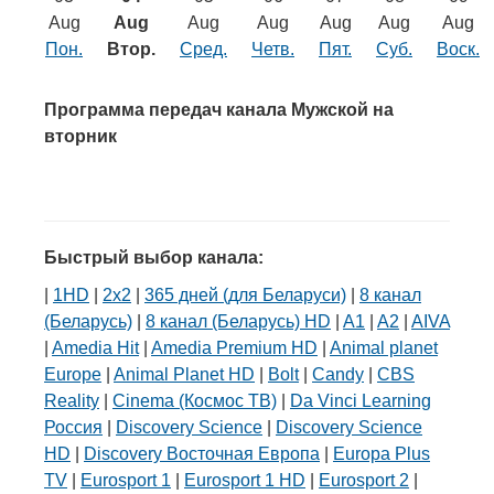
Транспорт
Aug
Aug
Aug
Aug
Aug
Aug
Aug
Пон.
Втор.
Сред.
Четв.
Пят.
Суб.
Воск.
Погода
Программа передач канала Мужской на
Курсы валют
вторник
Еще
Быстрый выбор канала:
|
1HD
|
2х2
|
365 дней (для Беларуси)
|
8 канал
(Беларусь)
|
8 канал (Беларусь) HD
|
A1
|
A2
|
AIVA
|
Amedia Hit
|
Amedia Premium HD
|
Animal planet
Europe
|
Animal Planet HD
|
Bolt
|
Candy
|
CBS
Reality
|
Cinema (Космос ТВ)
|
Da Vinci Learning
Россия
|
Discovery Science
|
Discovery Science
HD
|
Discovery Восточная Европа
|
Europa Plus
TV
|
Eurosport 1
|
Eurosport 1 HD
|
Eurosport 2
|