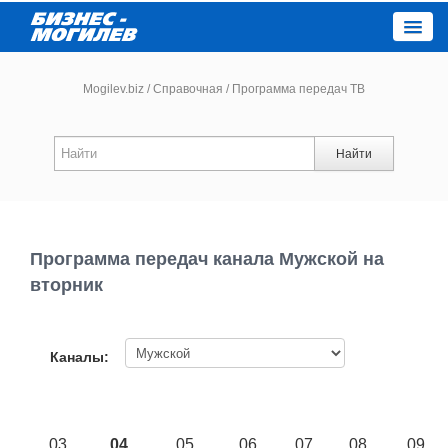
Close
Mogilev.biz
/
Справочная
/
Программа передач ТВ
Новости компаний
Найти
Новости
Каталог
Программа передач канала Мужской на
вторник
Работа
Афиша
Каналы:
Объявления
03
04
05
06
07
08
09