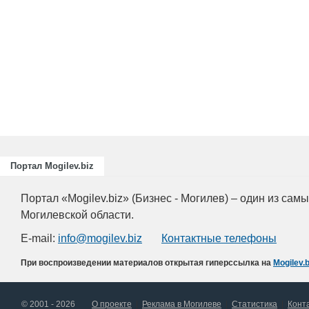
Подготовка, переподготов
повышение квалификации
для пищевых и перераба
отраслей АПК, а также пр
химической промышленно
Портал Mogilev.biz
Портал «Mogilev.biz» (Бизнес - Могилев) – один из са
Могилевской области.
E-mail:
info@mogilev.biz
Контактные телефоны
При воспроизведении материалов открытая гиперссылка на
Mogilev.b
© 2001 - 2026
О проекте
Реклама в Могилеве
Статистика
Конт