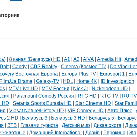
 вторник
сь)
|
8 канал (Беларусь) HD
|
A1
|
A2
|
AIVA
|
Amedia Hit
|
Amed
Bolt
|
Candy
|
CBS Reality
|
Cinema (Космос ТВ)
|
Da Vinci Le
covery Восточная Европа
|
Europa Plus TV
|
Eurosport 1
|
Eur
Film.Ua Drama
|
Galaxy-TV
|
HDL
|
Home 4K
|
ID Investigation
0s
|
MTV Live HD
|
MTV Россия
|
Nick Jr
|
Nickelodeon HD
|
ссия
|
Paramount Comedy Россия
|
RTG HD
|
RTG TV
|
RU.TV
2 HD
|
Setanta Sports Eurasia HD
|
Star Cinema HD
|
Star Fami
сия
|
Viasat Nature/History HD
|
ViP Comedy HD
|
Авто Плюс
|
усь 2 HD
|
Беларусь 3
|
Беларусь 3 HD
|
Беларусь 5
|
Беларус
мя
|
ВТВ
|
Глазами туриста
|
Детский мир
|
Дикая охота
|
Дика
 животные
|
Домашний International
|
Драйв
|
Еврокино
|
Жа