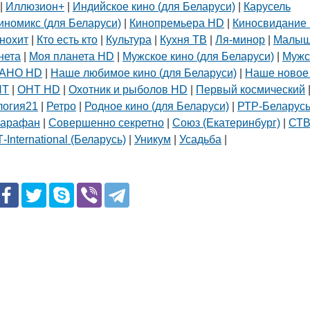
|
Иллюзион+
|
Индийское кино (для Беларуси)
|
Карусель
иномикс (для Беларуси)
|
Кинопремьера HD
|
Киносвидание 
нохит
|
Кто есть кто
|
Культура
|
Кухня ТВ
|
Ля-минор
|
Малы
нета
|
Моя планета HD
|
Мужское кино (для Беларуси)
|
Мужс
АНО HD
|
Наше любимое кино (для Беларуси)
|
Наше новое
НТ
|
ОНТ HD
|
Охотник и рыболов HD
|
Первый космический
логия21
|
Ретро
|
Родное кино (для Беларуси)
|
РТР-Беларус
арственный
щевых и
арафан
|
Совершенно секретно
|
Союз (Екатеринбург)
|
СТ
ологий
-International (Беларусь)
|
Уникум
|
Усадьба
|
 222 63-18-45