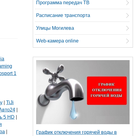
Программа передач ТВ
Расписание транспорта
Улицы Могилева
Web-камера online
ia
arning
osport 1
ly
|
TiJi
Авто24
|
ь 5 HD
|
я
ра
|
График отключения горячей воды в