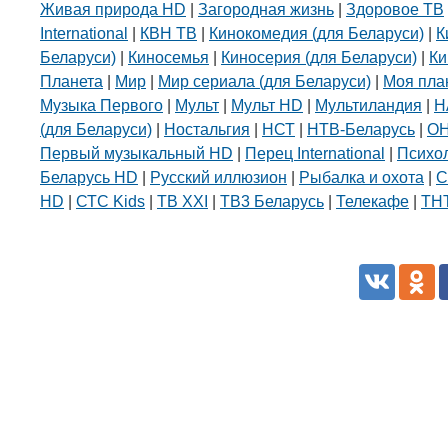
Живая природа HD
|
Загородная жизнь
|
Здоровое ТВ
International
|
КВН ТВ
|
Кинокомедия (для Беларуси)
|
К
Беларуси)
|
Киносемья
|
Киносерия (для Беларуси)
|
Ки
Планета
|
Мир
|
Мир сериала (для Беларуси)
|
Моя пла
Музыка Первого
|
Мульт
|
Мульт HD
|
Мультиландия
|
Н
(для Беларуси)
|
Ностальгия
|
НСТ
|
НТВ-Беларусь
|
О
Первый музыкальный HD
|
Перец International
|
Психо
Белорусский госуд
университет пи
Беларусь HD
|
Русский иллюзион
|
Рыбалка и охота
|
С
химических техн
HD
|
СТС Kids
|
ТВ XXI
|
ТВ3 Беларусь
|
Телекафе
|
ТНТ
+375 222 63-92-70, +375