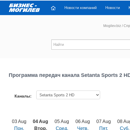
Новости компаний
Новости
Mogilev.biz
/
Спр
Программа передач канала Setanta Sports 2 H
Каналы:
03 Aug
04 Aug
05 Aug
06 Aug
07 Aug
08 Au
Пон.
Втор.
Сред.
Четв.
Пят.
Суб.