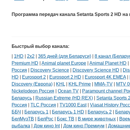
Программа передач канала Setanta Sports 2 HD на
Быстрый выбор канала:
|
1HD
|
2х2
|
365 дней (для Беларуси)
|
8 канал (Белару
Premium HD
|
Animal planet Europe
|
Animal Planet HD
|
Россия
|
Discovery Science
|
Discovery Science HD
|
Dis
HD
|
Eurosport 2
|
Eurosport 2 HD
|
Eurosport 4K EMEA
|
Discovery (Европа)
|
KHL
|
KHL Prime
|
MMA-TV
|
MTV 0
Nickelodeon Россия
|
Ocean TV
|
Paramount channel Ро
Беларусь
|
Russian Extreme (HD REX)
|
Setanta Sports 
Россия
|
TLC Россия
|
TV1000 East
|
Viasat History Рос
ББЧ
|
Беларусь 1
|
Беларусь 1 HD
|
Беларусь 2
|
Белар
БелМузТВ
|
БелРос
|
Бокс ТВ
|
В мире животных
|
Вре
рыбалка
|
Дом кино Int
|
Дом кино Премиум
|
Домашние