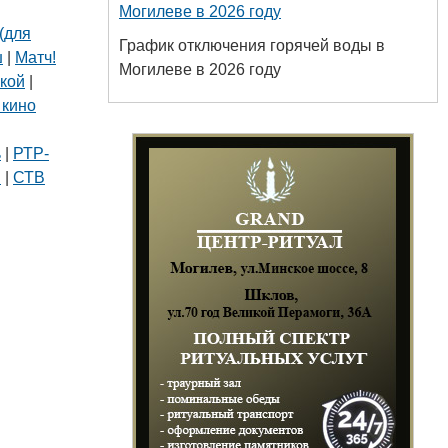
Могилеве в 2026 году
(для
График отключения горячей воды в
ш
|
Матч!
Могилеве в 2026 году
кой
|
 кино
|
ь
|
РТР-
В
|
СТВ