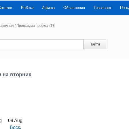
Каталог
Работа
Афиша
Объявления
Транспорт
Пого
авочная
/
Программа передач ТВ
Найти
D на вторник
g
09 Aug
Воск.