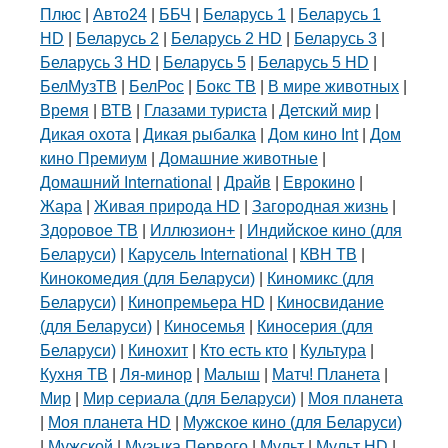
Плюс
|
Авто24
|
ББЧ
|
Беларусь 1
|
Беларусь 1
HD
|
Беларусь 2
|
Беларусь 2 HD
|
Беларусь 3
|
Беларусь 3 HD
|
Беларусь 5
|
Беларусь 5 HD
|
БелМузТВ
|
БелРос
|
Бокс ТВ
|
В мире животных
|
Время
|
ВТВ
|
Глазами туриста
|
Детский мир
|
Дикая охота
|
Дикая рыбалка
|
Дом кино Int
|
Дом
кино Премиум
|
Домашние животные
|
Домашний International
|
Драйв
|
Еврокино
|
Жара
|
Живая природа HD
|
Загородная жизнь
|
Здоровое ТВ
|
Иллюзион+
|
Индийское кино (для
Беларуси)
|
Карусель International
|
КВН ТВ
|
Кинокомедия (для Беларуси)
|
Киномикс (для
Беларуси)
|
Кинопремьера HD
|
Киносвидание
(для Беларуси)
|
Киносемья
|
Киносерия (для
Беларуси)
|
Кинохит
|
Кто есть кто
|
Культура
|
Кухня ТВ
|
Ля-минор
|
Малыш
|
Матч! Планета
|
Мир
|
Мир сериала (для Беларуси)
|
Моя планета
|
Моя планета HD
|
Мужское кино (для Беларуси)
|
Мужской
|
Музыка Первого
|
Мульт
|
Мульт HD
|