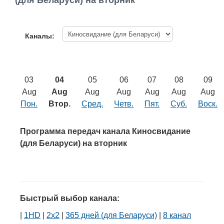
(для Беларуси) на вторник
Работа
Афиша
Каналы:
Объявления
03
04
05
06
07
08
09
Транспорт
Aug
Aug
Aug
Aug
Aug
Aug
Aug
Пон.
Втор.
Сред.
Четв.
Пят.
Суб.
Воск.
Погода
Программа передач канала Киносвидание
Курсы валют
(для Беларуси) на вторник
Еще
Быстрый выбор канала:
|
1HD
|
2х2
|
365 дней (для Беларуси)
|
8 канал