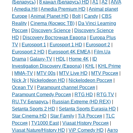
(Беларусь)
|
8 канал (Беларусь) HD
|
A1
|
A2
|
AIVA
|
Amedia Hit
|
Amedia Premium HD
|
Animal planet
Europe
|
Animal Planet HD
|
Bolt
|
Candy
|
CBS
Reality
|
Cinema (Космос ТВ)
|
Da Vinci Learning
Россия
|
Discovery Science
|
Discovery Science
HD
|
Discovery Восточная Европа
|
Europa Plus
TV
|
Eurosport 1
|
Eurosport 1 HD
|
Eurosport 2
|
Eurosport 2 HD
|
Eurosport 4K EMEA
|
Film.Ua
Drama
|
Galaxy-TV
|
HDL
|
Home 4K
|
ID
Investigation Discovery (Европа)
|
KHL
|
KHL Prime
|
MMA-TV
|
MTV 00s
|
MTV Live HD
|
MTV Россия
|
Nick Jr
|
Nickelodeon HD
|
Nickelodeon Россия
|
Ocean TV
|
Paramount channel Россия
|
Paramount Comedy Россия
|
RTG HD
|
RTG TV
|
RU.TV Беларусь
|
Russian Extreme (HD REX)
|
Setanta Sports 2 HD
|
Setanta Sports Eurasia HD
|
Star Cinema HD
|
Star Family
|
TiJi Россия
|
TLC
Россия
|
TV1000 East
|
Viasat History Россия
|
Viasat Nature/History HD
|
ViP Comedy HD
|
Авто