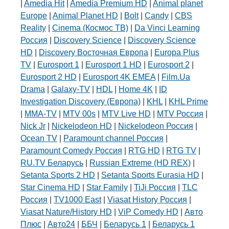
|
Amedia Hit
|
Amedia Premium HD
|
Animal planet
Europe
|
Animal Planet HD
|
Bolt
|
Candy
|
CBS
Reality
|
Cinema (Космос ТВ)
|
Da Vinci Learning
Россия
|
Discovery Science
|
Discovery Science
HD
|
Discovery Восточная Европа
|
Europa Plus
TV
|
Eurosport 1
|
Eurosport 1 HD
|
Eurosport 2
|
Eurosport 2 HD
|
Eurosport 4K EMEA
|
Film.Ua
Drama
|
Galaxy-TV
|
HDL
|
Home 4K
|
ID
Investigation Discovery (Европа)
|
KHL
|
KHL Prime
|
MMA-TV
|
MTV 00s
|
MTV Live HD
|
MTV Россия
|
Nick Jr
|
Nickelodeon HD
|
Nickelodeon Россия
|
Ocean TV
|
Paramount channel Россия
|
Paramount Comedy Россия
|
RTG HD
|
RTG TV
|
RU.TV Беларусь
|
Russian Extreme (HD REX)
|
Setanta Sports 2 HD
|
Setanta Sports Eurasia HD
|
Star Cinema HD
|
Star Family
|
TiJi Россия
|
TLC
Россия
|
TV1000 East
|
Viasat History Россия
|
Viasat Nature/History HD
|
ViP Comedy HD
|
Авто
Плюс
|
Авто24
|
ББЧ
|
Беларусь 1
|
Беларусь 1