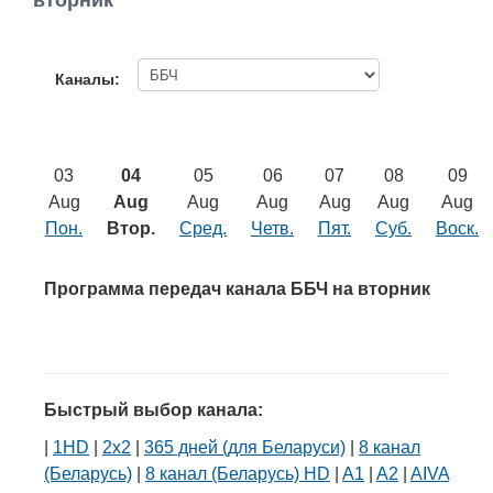
вторник
Работа
Афиша
Каналы:
Объявления
03
04
05
06
07
08
09
Транспорт
Aug
Aug
Aug
Aug
Aug
Aug
Aug
Пон.
Втор.
Сред.
Четв.
Пят.
Суб.
Воск.
Погода
Программа передач канала ББЧ на вторник
Курсы валют
Еще
Быстрый выбор канала:
|
1HD
|
2х2
|
365 дней (для Беларуси)
|
8 канал
(Беларусь)
|
8 канал (Беларусь) HD
|
A1
|
A2
|
AIVA