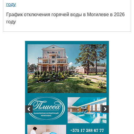
году
График отключения горячей воды в Могилеве в 2026
году
твенный
ых и
огий
 63-18-45