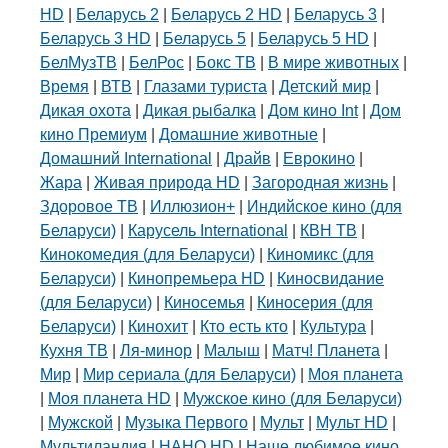
HD
|
Беларусь 2
|
Беларусь 2 HD
|
Беларусь 3
|
Беларусь 3 HD
|
Беларусь 5
|
Беларусь 5 HD
|
БелМузТВ
|
БелРос
|
Бокс ТВ
|
В мире животных
|
Время
|
ВТВ
|
Глазами туриста
|
Детский мир
|
Дикая охота
|
Дикая рыбалка
|
Дом кино Int
|
Дом
кино Премиум
|
Домашние животные
|
Домашний International
|
Драйв
|
Еврокино
|
Жара
|
Живая природа HD
|
Загородная жизнь
|
Здоровое ТВ
|
Иллюзион+
|
Индийское кино (для
Беларуси)
|
Карусель International
|
КВН ТВ
|
Кинокомедия (для Беларуси)
|
Киномикс (для
Беларуси)
|
Кинопремьера HD
|
Киносвидание
(для Беларуси)
|
Киносемья
|
Киносерия (для
Беларуси)
|
Кинохит
|
Кто есть кто
|
Культура
|
Кухня ТВ
|
Ля-минор
|
Малыш
|
Матч! Планета
|
Мир
|
Мир сериала (для Беларуси)
|
Моя планета
|
Моя планета HD
|
Мужское кино (для Беларуси)
|
Мужской
|
Музыка Первого
|
Мульт
|
Мульт HD
|
Мультиландия
|
НАНО HD
|
Наше любимое кино