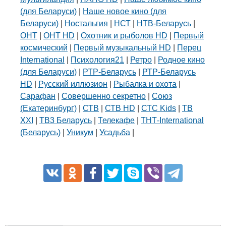
(для Беларуси)
|
Наше новое кино (для
Беларуси)
|
Ностальгия
|
НСТ
|
НТВ-Беларусь
|
ОНТ
|
ОНТ HD
|
Охотник и рыболов HD
|
Первый
космический
|
Первый музыкальный HD
|
Перец
International
|
Психология21
|
Ретро
|
Родное кино
(для Беларуси)
|
РТР-Беларусь
|
РТР-Беларусь
HD
|
Русский иллюзион
|
Рыбалка и охота
|
Сарафан
|
Совершенно секретно
|
Союз
(Екатеринбург)
|
СТВ
|
СТВ HD
|
СТС Kids
|
ТВ
XXI
|
ТВ3 Беларусь
|
Телекафе
|
ТНТ-International
(Беларусь)
|
Уникум
|
Усадьба
|