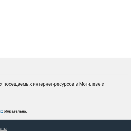
Подготовка, переподготовка и
повышение квалификации специалистов
для пищевых и перерабатывающих
отраслей АПК, а также предприятий
химической промышленности.
мых посещаемых интернет-ресурсов в Могилеве и
iz
обязательна.
акты