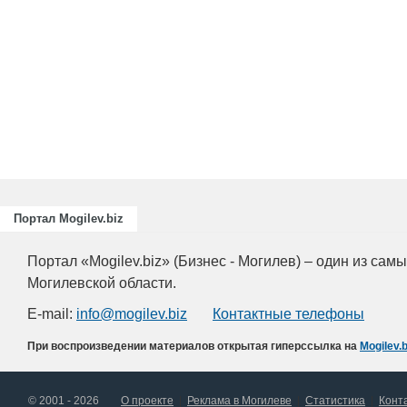
Портал Mogilev.biz
Портал «Mogilev.biz» (Бизнес - Могилев) – один из са
Могилевской области.
E-mail:
info@mogilev.biz
Контактные телефоны
При воспроизведении материалов открытая гиперссылка на
Mogilev.b
© 2001 - 2026
О проекте
Реклама в Могилеве
Статистика
Конт