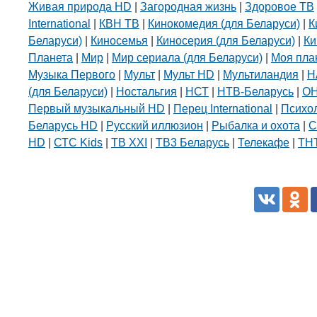
Живая природа HD
|
Загородная жизнь
|
Здоровое ТВ
International
|
КВН ТВ
|
Кинокомедия (для Беларуси)
|
К
Беларуси)
|
Киносемья
|
Киносерия (для Беларуси)
|
Ки
Планета
|
Мир
|
Мир сериала (для Беларуси)
|
Моя пла
Музыка Первого
|
Мульт
|
Мульт HD
|
Мультиландия
|
Н
(для Беларуси)
|
Ностальгия
|
НСТ
|
НТВ-Беларусь
|
О
Первый музыкальный HD
|
Перец International
|
Психо
Беларусь HD
|
Русский иллюзион
|
Рыбалка и охота
|
С
HD
|
СТС Kids
|
ТВ XXI
|
ТВ3 Беларусь
|
Телекафе
|
ТНТ