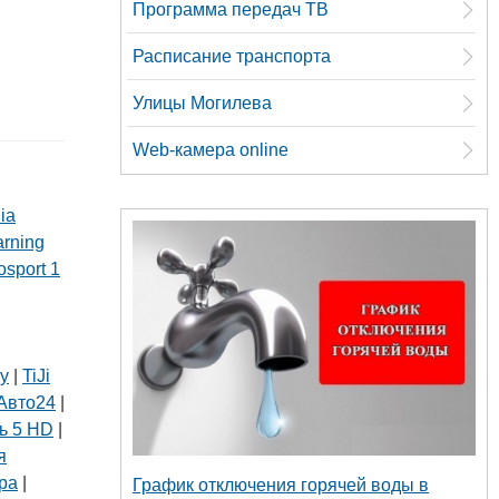
Программа передач ТВ
Расписание транспорта
Улицы Могилева
Web-камера online
ia
arning
osport 1
ly
|
TiJi
Авто24
|
ь 5 HD
|
я
ра
|
График отключения горячей воды в