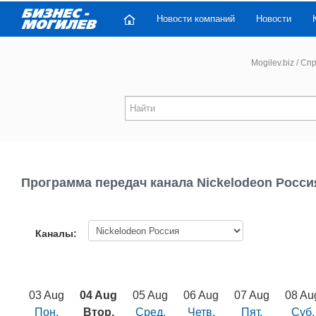
Новости компаний
Новости
Mogilev.biz
/
Спр
Программа передач канала Nickelodeon Росси
Каналы:
03 Aug
04 Aug
05 Aug
06 Aug
07 Aug
08 Au
Пон.
Втор.
Сред.
Четв.
Пят.
Суб.