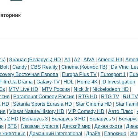
 вторник
сь)
|
8 канал (Беларусь) HD
|
A1
|
A2
|
AIVA
|
Amedia Hit
|
Amed
Bolt
|
Candy
|
CBS Reality
|
Cinema (Космос ТВ)
|
Da Vinci Le
covery Восточная Европа
|
Europa Plus TV
|
Eurosport 1
|
Eur
Film.Ua Drama
|
Galaxy-TV
|
HDL
|
Home 4K
|
ID Investigation
0s
|
MTV Live HD
|
MTV Россия
|
Nick Jr
|
Nickelodeon HD
|
ссия
|
Paramount Comedy Россия
|
RTG HD
|
RTG TV
|
RU.TV
2 HD
|
Setanta Sports Eurasia HD
|
Star Cinema HD
|
Star Fami
сия
|
Viasat Nature/History HD
|
ViP Comedy HD
|
Авто Плюс
|
усь 2 HD
|
Беларусь 3
|
Беларусь 3 HD
|
Беларусь 5
|
Беларус
мя
|
ВТВ
|
Глазами туриста
|
Детский мир
|
Дикая охота
|
Дика
 животные
|
Домашний International
|
Драйв
|
Еврокино
|
Жа