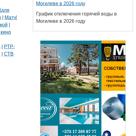
Могилеве в 2026 году
(для
График отключения горячей воды в
ш
|
Матч!
Могилеве в 2026 году
кой
|
 кино
|
ь
|
РТР-
В
|
СТВ