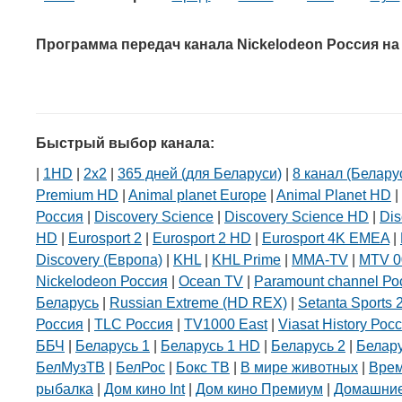
Программа передач канала Nickelodeon Россия на
Быстрый выбор канала:
|
1HD
|
2х2
|
365 дней (для Беларуси)
|
8 канал (Белару
Premium HD
|
Animal planet Europe
|
Animal Planet HD
|
Россия
|
Discovery Science
|
Discovery Science HD
|
Dis
HD
|
Eurosport 2
|
Eurosport 2 HD
|
Eurosport 4K EMEA
|
Discovery (Европа)
|
KHL
|
KHL Prime
|
MMA-TV
|
MTV 0
Nickelodeon Россия
|
Ocean TV
|
Paramount channel Ро
Беларусь
|
Russian Extreme (HD REX)
|
Setanta Sports 
Россия
|
TLC Россия
|
TV1000 East
|
Viasat History Рос
ББЧ
|
Беларусь 1
|
Беларусь 1 HD
|
Беларусь 2
|
Белар
БелМузТВ
|
БелРос
|
Бокс ТВ
|
В мире животных
|
Вре
рыбалка
|
Дом кино Int
|
Дом кино Премиум
|
Домашние