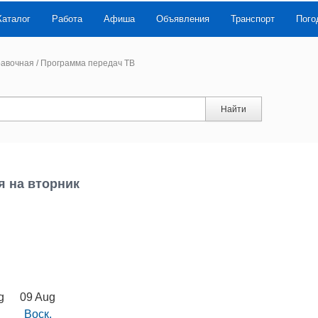
Каталог
Работа
Афиша
Объявления
Транспорт
Пого
авочная
/
Программа передач ТВ
Найти
я на вторник
g
09 Aug
Воск.