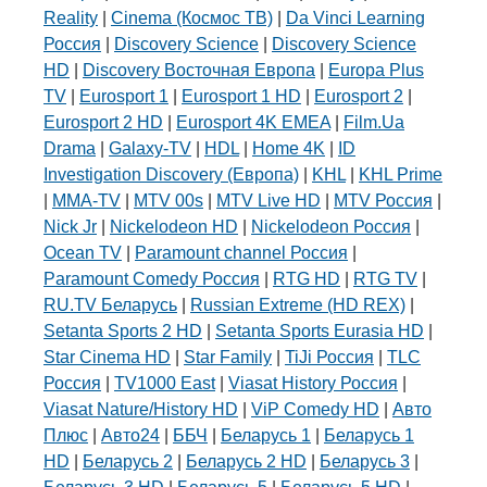
Reality
|
Cinema (Космос ТВ)
|
Da Vinci Learning
Россия
|
Discovery Science
|
Discovery Science
HD
|
Discovery Восточная Европа
|
Europa Plus
TV
|
Eurosport 1
|
Eurosport 1 HD
|
Eurosport 2
|
Eurosport 2 HD
|
Eurosport 4K EMEA
|
Film.Ua
Drama
|
Galaxy-TV
|
HDL
|
Home 4K
|
ID
Investigation Discovery (Европа)
|
KHL
|
KHL Prime
|
MMA-TV
|
MTV 00s
|
MTV Live HD
|
MTV Россия
|
Nick Jr
|
Nickelodeon HD
|
Nickelodeon Россия
|
Ocean TV
|
Paramount channel Россия
|
Paramount Comedy Россия
|
RTG HD
|
RTG TV
|
RU.TV Беларусь
|
Russian Extreme (HD REX)
|
Setanta Sports 2 HD
|
Setanta Sports Eurasia HD
|
Star Cinema HD
|
Star Family
|
TiJi Россия
|
TLC
Россия
|
TV1000 East
|
Viasat History Россия
|
Viasat Nature/History HD
|
ViP Comedy HD
|
Авто
Плюс
|
Авто24
|
ББЧ
|
Беларусь 1
|
Беларусь 1
HD
|
Беларусь 2
|
Беларусь 2 HD
|
Беларусь 3
|