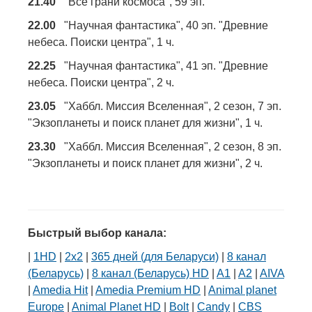
21.40
"Все грани космоса", 59 эп.
22.00
"Научная фантастика", 40 эп. "Древние
небеса. Поиски центра", 1 ч.
22.25
"Научная фантастика", 41 эп. "Древние
небеса. Поиски центра", 2 ч.
23.05
"Хаббл. Миссия Вселенная", 2 сезон, 7 эп.
"Экзопланеты и поиск планет для жизни", 1 ч.
23.30
"Хаббл. Миссия Вселенная", 2 сезон, 8 эп.
"Экзопланеты и поиск планет для жизни", 2 ч.
Быстрый выбор канала:
|
1HD
|
2х2
|
365 дней (для Беларуси)
|
8 канал
(Беларусь)
|
8 канал (Беларусь) HD
|
A1
|
A2
|
AIVA
|
Amedia Hit
|
Amedia Premium HD
|
Animal planet
Europe
|
Animal Planet HD
|
Bolt
|
Candy
|
CBS