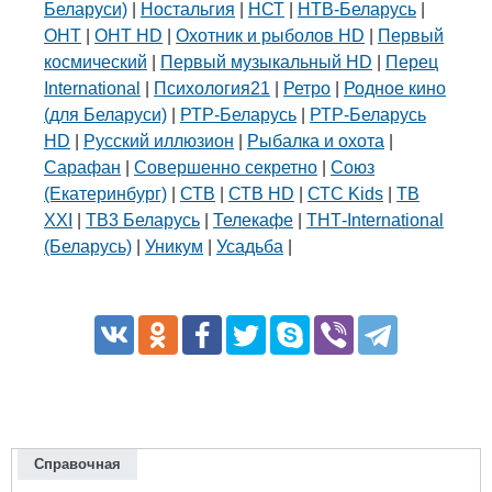
Беларуси)
|
Ностальгия
|
НСТ
|
НТВ-Беларусь
|
ОНТ
|
ОНТ HD
|
Охотник и рыболов HD
|
Первый
космический
|
Первый музыкальный HD
|
Перец
International
|
Психология21
|
Ретро
|
Родное кино
(для Беларуси)
|
РТР-Беларусь
|
РТР-Беларусь
HD
|
Русский иллюзион
|
Рыбалка и охота
|
Сарафан
|
Совершенно секретно
|
Союз
(Екатеринбург)
|
СТВ
|
СТВ HD
|
СТС Kids
|
ТВ
XXI
|
ТВ3 Беларусь
|
Телекафе
|
ТНТ-International
(Беларусь)
|
Уникум
|
Усадьба
|
Справочная