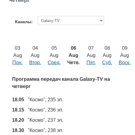
четверг
Работа
Афиша
Каналы:
Объявления
03
04
05
06
07
08
09
Транспорт
Aug
Aug
Aug
Aug
Aug
Aug
Aug
Пон.
Втор.
Сред.
Четв.
Пят.
Суб.
Воск.
Погода
Программа передач канала Galaxy-TV на
Курсы валют
четверг
18.05
"Космо", 235 эп.
Еще
18.15
"Космо", 236 эп.
18.20
"Космо", 237 эп.
18.30
"Космо", 238 эп.