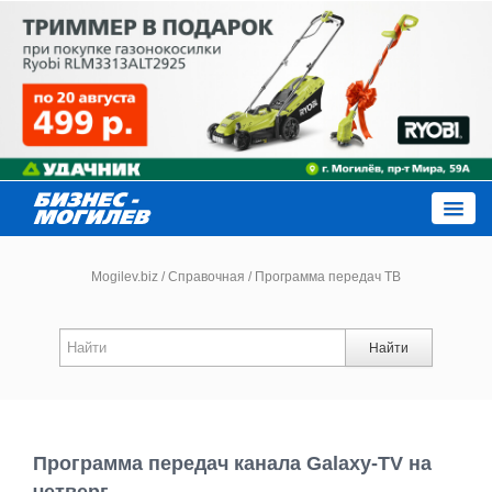
Close
Mogilev.biz
/
Справочная
/
Программа передач ТВ
Новости компаний
Найти
Новости
Каталог
Программа передач канала Galaxy-TV на