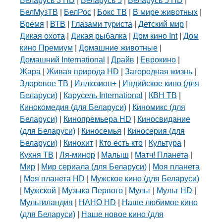
Беларусь 3 HD
|
Беларусь 5
|
Беларусь 5 HD
|
БелМузТВ
|
БелРос
|
Бокс ТВ
|
В мире животных
|
Время
|
ВТВ
|
Глазами туриста
|
Детский мир
|
Дикая охота
|
Дикая рыбалка
|
Дом кино Int
|
Дом
кино Премиум
|
Домашние животные
|
Домашний International
|
Драйв
|
Еврокино
|
Жара
|
Живая природа HD
|
Загородная жизнь
|
Здоровое ТВ
|
Иллюзион+
|
Индийское кино (для
Беларуси)
|
Карусель International
|
КВН ТВ
|
Кинокомедия (для Беларуси)
|
Киномикс (для
Беларуси)
|
Кинопремьера HD
|
Киносвидание
(для Беларуси)
|
Киносемья
|
Киносерия (для
Беларуси)
|
Кинохит
|
Кто есть кто
|
Культура
|
Кухня ТВ
|
Ля-минор
|
Малыш
|
Матч! Планета
|
Мир
|
Мир сериала (для Беларуси)
|
Моя планета
|
Моя планета HD
|
Мужское кино (для Беларуси)
|
Мужской
|
Музыка Первого
|
Мульт
|
Мульт HD
|
Мультиландия
|
НАНО HD
|
Наше любимое кино
(для Беларуси)
|
Наше новое кино (для