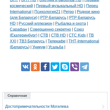
космический
|
Первый музыкальный HD
|
Перец
International
|
Психология21
|
Ретро
|
Родное кино
(для Беларуси)
|
РТР-Беларусь
|
РТР-Беларусь
HD
|
Русский иллюзион
|
Рыбалка и охота
|
Сарафан
|
Совершенно секретно
|
Союз
(Екатеринбург)
|
СТВ
|
СТВ HD
|
СТС Kids
|
ТВ
XXI
|
ТВ3 Беларусь
|
Телекафе
|
ТНТ-International
(Беларусь)
|
Уникум
|
Усадьба
|
Справочная
Достопримечательности Могилева