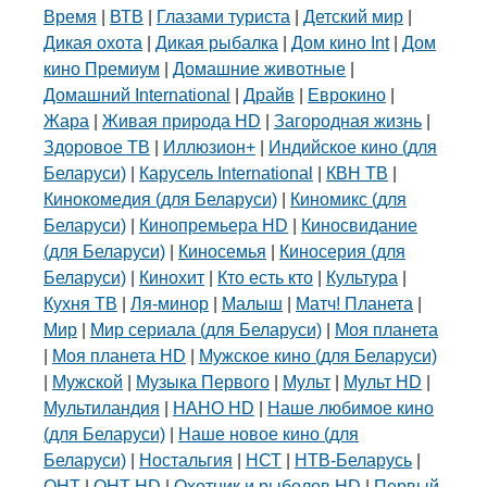
Время
|
ВТВ
|
Глазами туриста
|
Детский мир
|
Дикая охота
|
Дикая рыбалка
|
Дом кино Int
|
Дом
кино Премиум
|
Домашние животные
|
Домашний International
|
Драйв
|
Еврокино
|
Жара
|
Живая природа HD
|
Загородная жизнь
|
Здоровое ТВ
|
Иллюзион+
|
Индийское кино (для
Беларуси)
|
Карусель International
|
КВН ТВ
|
Кинокомедия (для Беларуси)
|
Киномикс (для
Беларуси)
|
Кинопремьера HD
|
Киносвидание
(для Беларуси)
|
Киносемья
|
Киносерия (для
Беларуси)
|
Кинохит
|
Кто есть кто
|
Культура
|
Кухня ТВ
|
Ля-минор
|
Малыш
|
Матч! Планета
|
Мир
|
Мир сериала (для Беларуси)
|
Моя планета
|
Моя планета HD
|
Мужское кино (для Беларуси)
|
Мужской
|
Музыка Первого
|
Мульт
|
Мульт HD
|
Мультиландия
|
НАНО HD
|
Наше любимое кино
(для Беларуси)
|
Наше новое кино (для
Беларуси)
|
Ностальгия
|
НСТ
|
НТВ-Беларусь
|
ОНТ
|
ОНТ HD
|
Охотник и рыболов HD
|
Первый