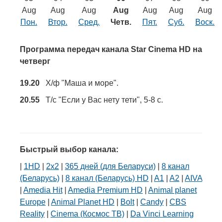
Транспорт
Aug
Aug
Aug
Aug
Aug
Aug
Aug
Пон.
Втор.
Сред.
Четв.
Пят.
Суб.
Воск.
Погода
Программа передач канала Star Cinema HD на
Курсы валют
четверг
19.20
Х/ф "Маша и море".
Еще
20.55
Т/с "Если у Вас нету тети", 5-8 с.
Быстрый выбор канала:
|
1HD
|
2х2
|
365 дней (для Беларуси)
|
8 канал
(Беларусь)
|
8 канал (Беларусь) HD
|
A1
|
A2
|
AIVA
|
Amedia Hit
|
Amedia Premium HD
|
Animal planet
Europe
|
Animal Planet HD
|
Bolt
|
Candy
|
CBS
Reality
|
Cinema (Космос ТВ)
|
Da Vinci Learning