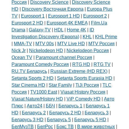
Россия
|
Discovery Science
|
Discovery Science
HD
|
Discovery Восточная Европа
|
Europa Plus
TV
|
Eurosport 1
|
Eurosport 1 HD
|
Eurosport 2
|
Eurosport 2 HD
|
Eurosport 4K EMEA
|
Film.Ua
Drama
|
Galaxy-TV
|
HDL
|
Home 4K
|
ID
Investigation Discovery (Европа)
|
KHL
|
KHL Prime
|
MMA-TV
|
MTV 00s
|
MTV Live HD
|
MTV Россия
|
Nick Jr
|
Nickelodeon HD
|
Nickelodeon Россия
|
Ocean TV
|
Paramount channel Россия
|
Paramount Comedy Россия
|
RTG HD
|
RTG TV
|
RU.TV Беларусь
|
Russian Extreme (HD REX)
|
Setanta Sports 2 HD
|
Setanta Sports Eurasia HD
|
Star Cinema HD
|
Star Family
|
TiJi Россия
|
TLC
Россия
|
TV1000 East
|
Viasat History Россия
|
Viasat Nature/History HD
|
ViP Comedy HD
|
Авто
Плюс
|
Авто24
|
ББЧ
|
Беларусь 1
|
Беларусь 1
HD
|
Беларусь 2
|
Беларусь 2 HD
|
Беларусь 3
|
Беларусь 3 HD
|
Беларусь 5
|
Беларусь 5 HD
|
БелМузТВ
|
БелРос
|
Бокс ТВ
|
В мире животных
|