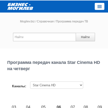
Close
Mogilev.biz
/
Справочная
/
Программа передач ТВ
Новости компаний
Найти
Новости
Каталог
Программа передач канала Star Cinema HD
на четверг
Работа
Афиша
Каналы:
Объявления
03
04
05
06
07
08
09