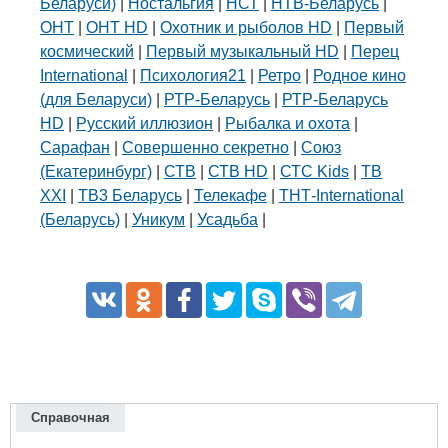
Беларуси)
|
Ностальгия
|
НСТ
|
НТВ-Беларусь
|
ОНТ
|
ОНТ HD
|
Охотник и рыболов HD
|
Первый
космический
|
Первый музыкальный HD
|
Перец
International
|
Психология21
|
Ретро
|
Родное кино
(для Беларуси)
|
РТР-Беларусь
|
РТР-Беларусь
HD
|
Русский иллюзион
|
Рыбалка и охота
|
Сарафан
|
Совершенно секретно
|
Союз
(Екатеринбург)
|
СТВ
|
СТВ HD
|
СТС Kids
|
ТВ
XXI
|
ТВ3 Беларусь
|
Телекафе
|
ТНТ-International
(Беларусь)
|
Уникум
|
Усадьба
|
Справочная