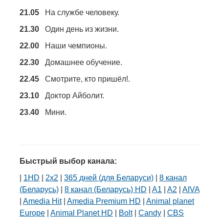
21.05
На службе человеку.
21.30
Один день из жизни.
22.00
Наши чемпионы.
22.30
Домашнее обучение.
22.45
Смотрите, кто пришёл!.
23.10
Доктор Айболит.
23.40
Мини.
Быстрый выбор канала:
|
1HD
|
2х2
|
365 дней (для Беларуси)
|
8 канал
(Беларусь)
|
8 канал (Беларусь) HD
|
A1
|
A2
|
AIVA
|
Amedia Hit
|
Amedia Premium HD
|
Animal planet
Europe
|
Animal Planet HD
|
Bolt
|
Candy
|
CBS