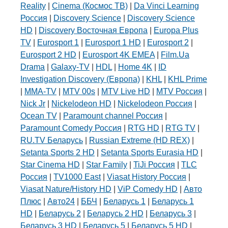
Reality
|
Cinema (Космос ТВ)
|
Da Vinci Learning
Россия
|
Discovery Science
|
Discovery Science
HD
|
Discovery Восточная Европа
|
Europa Plus
TV
|
Eurosport 1
|
Eurosport 1 HD
|
Eurosport 2
|
Eurosport 2 HD
|
Eurosport 4K EMEA
|
Film.Ua
Drama
|
Galaxy-TV
|
HDL
|
Home 4K
|
ID
Investigation Discovery (Европа)
|
KHL
|
KHL Prime
|
MMA-TV
|
MTV 00s
|
MTV Live HD
|
MTV Россия
|
Nick Jr
|
Nickelodeon HD
|
Nickelodeon Россия
|
Ocean TV
|
Paramount channel Россия
|
Paramount Comedy Россия
|
RTG HD
|
RTG TV
|
RU.TV Беларусь
|
Russian Extreme (HD REX)
|
Setanta Sports 2 HD
|
Setanta Sports Eurasia HD
|
Star Cinema HD
|
Star Family
|
TiJi Россия
|
TLC
Россия
|
TV1000 East
|
Viasat History Россия
|
Viasat Nature/History HD
|
ViP Comedy HD
|
Авто
Плюс
|
Авто24
|
ББЧ
|
Беларусь 1
|
Беларусь 1
HD
|
Беларусь 2
|
Беларусь 2 HD
|
Беларусь 3
|
Беларусь 3 HD
|
Беларусь 5
|
Беларусь 5 HD
|