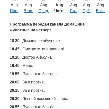
Транспорт
Aug
Aug
Aug
Aug
Aug
Aug
Aug
Пон.
Втор.
Сред.
Четв.
Пят.
Суб.
Воск.
Погода
Программа передач канала Домашние
Курсы валют
животные на четверг
18.30
Домашнее обучение.
Еще
18.45
Смотрите, кто пришёл!.
19.10
Доктор Айболит.
19.40
Мини.
19.55
Пушистые блогеры.
20.00
За и против.
20.15
За и против.
20.30
Лесной домашний зверь.
20.55
Пушистые блогеры.