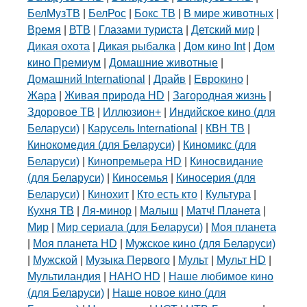
БелМузТВ
|
БелРос
|
Бокс ТВ
|
В мире животных
|
Время
|
ВТВ
|
Глазами туриста
|
Детский мир
|
Дикая охота
|
Дикая рыбалка
|
Дом кино Int
|
Дом
кино Премиум
|
Домашние животные
|
Домашний International
|
Драйв
|
Еврокино
|
Жара
|
Живая природа HD
|
Загородная жизнь
|
Здоровое ТВ
|
Иллюзион+
|
Индийское кино (для
Беларуси)
|
Карусель International
|
КВН ТВ
|
Кинокомедия (для Беларуси)
|
Киномикс (для
Беларуси)
|
Кинопремьера HD
|
Киносвидание
(для Беларуси)
|
Киносемья
|
Киносерия (для
Беларуси)
|
Кинохит
|
Кто есть кто
|
Культура
|
Кухня ТВ
|
Ля-минор
|
Малыш
|
Матч! Планета
|
Мир
|
Мир сериала (для Беларуси)
|
Моя планета
|
Моя планета HD
|
Мужское кино (для Беларуси)
|
Мужской
|
Музыка Первого
|
Мульт
|
Мульт HD
|
Мультиландия
|
НАНО HD
|
Наше любимое кино
(для Беларуси)
|
Наше новое кино (для