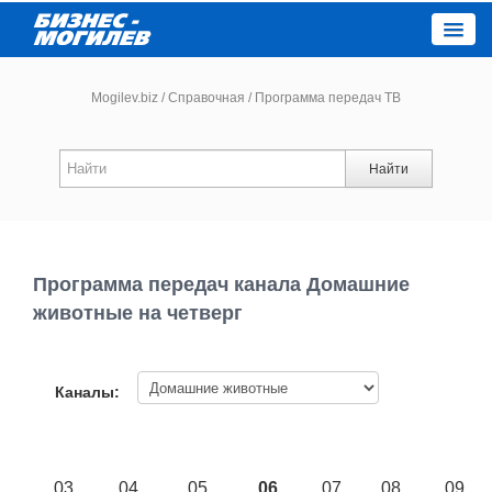
Close
Mogilev.biz
/
Справочная
/
Программа передач ТВ
Новости компаний
Найти
Новости
Каталог
Программа передач канала Домашние
животные на четверг
Работа
Афиша
Каналы:
Объявления
03
04
05
06
07
08
09